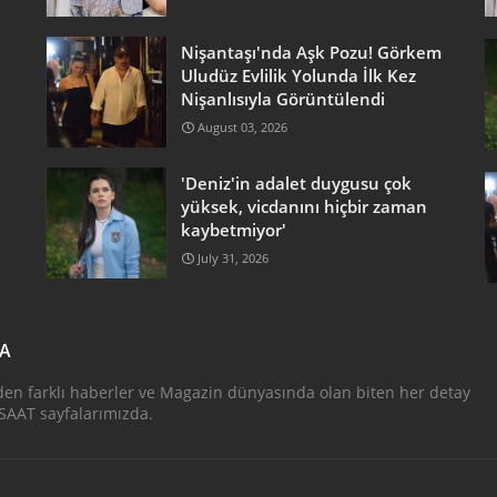
Nişantaşı'nda Aşk Pozu! Görkem
Uludüz Evlilik Yolunda İlk Kez
Nişanlısıyla Görüntülendi
August 03, 2026
'Deniz'in adalet duygusu çok
yüksek, vicdanını hiçbir zaman
kaybetmiyor'
July 31, 2026
DA
den farklı haberler ve Magazin dünyasında olan biten her detay
AAT sayfalarımızda.