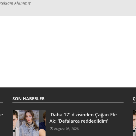
Reklam Alanımız
SON HABERLER
Ç
he
'Daha 17' dizisinden Çağan Efe
Ak: 'Defalarca reddedildim'
August 03, 2026