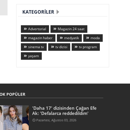
KATEGORILER
Advertorial
Magazin 24 saat
magazin haber
medyatik
moda
sinema tv
tv dizisi
tv program
yaşam
OK POPÜLER
'Daha 17' dizisinden Çağan Efe
Ak: 'Defalarca reddedildim'
Pazartesi, Ağustos 03, 2026