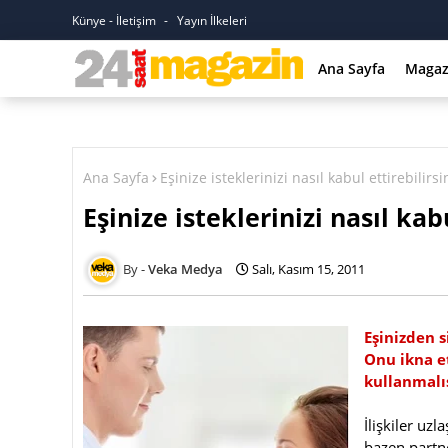
Künye - İletişim
Yayın İlkeleri
Ana Sayfa
Magaz
Ana Sayfa
Eşinize isteklerinizi nasıl kabul ettirebilirsi
Eşinize isteklerinizi nasıl kabu
Veka Medya
Salı, Kasım 15, 2011
Eşinizden s
Onu ikna et
kullanmalı
İlişkiler uz
bazen partn