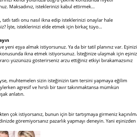
nuz. Maksadınız, isteklerinizi kabul ettirmek…
tatlı tatlı onu nasıl ikna edip isteklerinizi onaylar hale
niz? İşte, isteklerinizi elde etmek için birkaç tüyo…
ayın
e yeni eşya almak istiyorsunuz. Ya da bir tatil planınız var. Eşinizi
 konusunda ikna etmek istiyorsunuz. İsteğinize ulaşmak için eşini
ısrarcı yüzünüzü gösterirseniz arzu ettiğiniz etkiyi bırakamazsınız
biyse, muhtemelen sizin isteğinizin tam tersini yapmaya eğilim
öylerken agresif ve hırslı bir tavır takınmaktansa mümkün
şak anlatın.
ekten çok istiyorsanız, bunun için bir tartışmaya girmeniz kaçınılm
ndinizde göremiyorsanız pazarlık yapmayı deneyin. Yani eşinizden