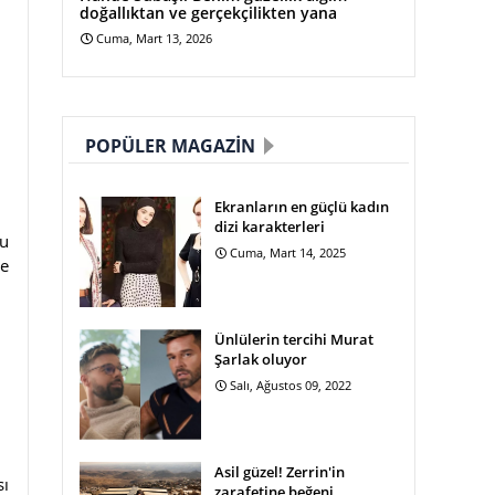
doğallıktan ve gerçekçilikten yana
Cuma, Mart 13, 2026
POPÜLER MAGAZIN
Ekranların en güçlü kadın
dizi karakterleri
nu
Cuma, Mart 14, 2025
le
Ünlülerin tercihi Murat
Şarlak oluyor
Salı, Ağustos 09, 2022
Asil güzel! Zerrin'in
sı
zarafetine beğeni