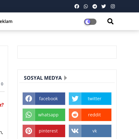
eklam
SOSYAL MEDYA
0
facebook
twitter
z?
whatsapp
reddit
pinterest
vk
n,