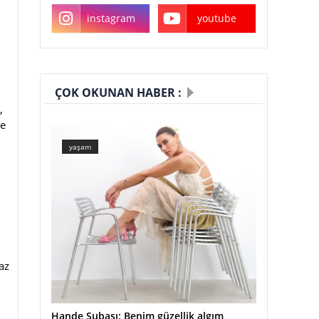
instagram
youtube
ÇOK OKUNAN HABER :
,
ze
yaşam
az
Hande Subaşı: Benim güzellik algım