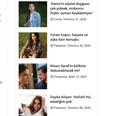
'Deniz'in adalet duygusu
çok yüksek, vicdanını
hiçbir zaman kaybetmiyor'
Cuma, Temmuz 31, 2026
ı
Yaren Yapıcı, hayata ve
aşka dair konuştu
Pazartesi, Temmuz 20, 2026
Nisan, Eşref'in kalbine
dokunabilecek mi?
Perşembe, Mart 13, 2025
ar
İlayda Alişan: 'Vallahi hiç
estetiğim yok'
Pazartesi, Temmuz 06, 2026