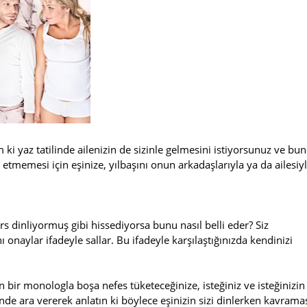
ki yaz tatilinde ailenizin de sizinle gelmesini istiyorsunuz ve bu
z etmemesi için eşinize, yılbaşını onun arkadaşlarıyla ya da ailesiy
rs dinliyormuş gibi hissediyorsa bunu nasıl belli eder? Siz
onaylar ifadeyle sallar. Bu ifadeyle karşılaştığınızda kendinizi
un bir monologla boşa nefes tüketeceğinize, isteğiniz ve isteğinizin
inde ara vererek anlatın ki böylece eşinizin sizi dinlerken kavrama