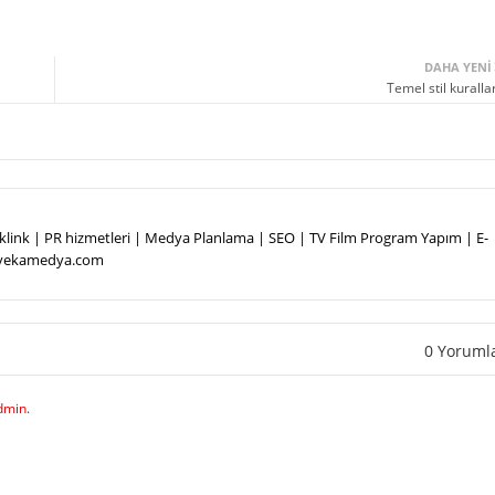
DAHA YENI
Temel stil kurallar
Backlink | PR hizmetleri | Medya Planlama | SEO | TV Film Program Yapım | E-
.vekamedya.com
0 Yoruml
dmin.