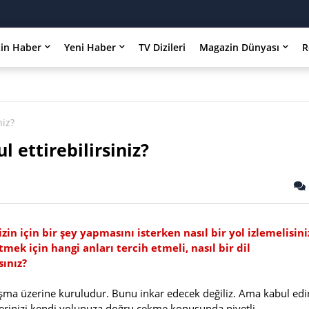
in Haber
Yeni Haber
TV Dizileri
Magazin Dünyası
R
niz?
l ettirebilirsiniz?
izin için bir şey yapmasını isterken nasıl bir yol izlemelisini
mek için hangi anları tercih etmeli, nasıl bir dil
sınız?
laşma üzerine kuruludur. Bunu inkar edecek değiliz. Ama kabul edi
erinizi kendi yolunuza doğru çekme konusunda niyetli