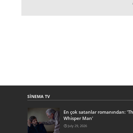
SINEMA TV
En çok satanlar romanından: 'T
Whisper Man'
July 29, 2026