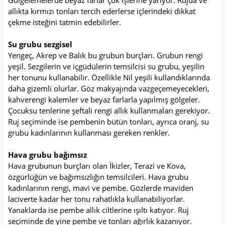
allıkta kırmızı tonları tercih ederlerse içlerindeki dikkat
çekme isteğini tatmin edebilirler.
Su grubu sezgisel
Yengeç, Akrep ve Balık bu grubun burçları. Grubun rengi
yeşil. Sezgilerin ve içgüdülerin temsilcisi su grubu, yeşilin
her tonunu kullanabilir. Özellikle Nil yeşili kullandıklarında
daha gizemli olurlar. Göz makyajında vazgeçemeyecekleri,
kahverengi kalemler ve beyaz farlarla yapılmış gölgeler.
Çocuksu tenlerine şeftali rengi allık kullanmaları gerekiyor.
Ruj seçiminde ise pembenin bütün tonları, ayrıca oranj, su
grubu kadınlarının kullanması gereken renkler.
Hava grubu bağımsız
Hava grubunun burçları olan İkizler, Terazi ve Kova,
özgürlüğün ve bağımsızlığın temsilcileri. Hava grubu
kadınlarının rengi, mavi ve pembe. Gözlerde maviden
laciverte kadar her tonu rahatlıkla kullanabiliyorlar.
Yanaklarda ise pembe allık ciltlerine ışıltı katıyor. Ruj
seçiminde de yine pembe ve tonları ağırlık kazanıyor.