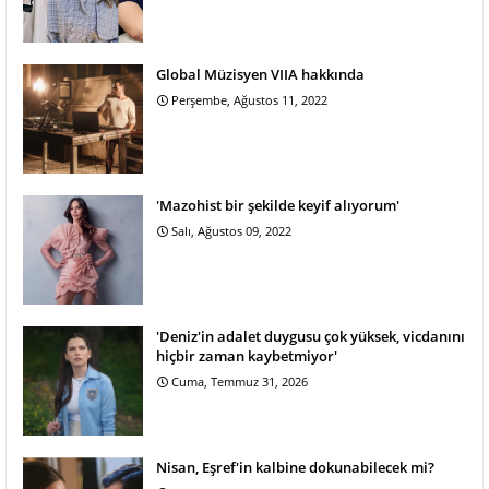
Global Müzisyen VIIA hakkında
Perşembe, Ağustos 11, 2022
'Mazohist bir şekilde keyif alıyorum'
Salı, Ağustos 09, 2022
'Deniz'in adalet duygusu çok yüksek, vicdanını
hiçbir zaman kaybetmiyor'
Cuma, Temmuz 31, 2026
Nisan, Eşref'in kalbine dokunabilecek mi?