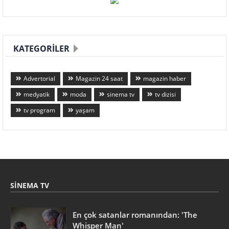
KATEGORILER
Advertorial
Magazin 24 saat
magazin haber
medyatik
moda
sinema tv
tv dizisi
tv program
yaşam
SINEMA TV
En çok satanlar romanından: 'The
Whisper Man'