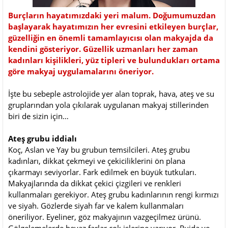
Burçların hayatımızdaki yeri malum. Doğumumuzdan
başlayarak hayatımızın her evresini etkileyen burçlar,
güzelliğin en önemli tamamlayıcısı olan makyajda da
kendini gösteriyor. Güzellik uzmanları her zaman
kadınları kişilikleri, yüz tipleri ve bulundukları ortama
göre makyaj uygulamalarını öneriyor.
İşte bu sebeple astrolojide yer alan toprak, hava, ateş ve su
gruplarından yola çıkılarak uygulanan makyaj stillerinden
biri de sizin için…
Ateş grubu iddialı
Koç, Aslan ve Yay bu grubun temsilcileri. Ateş grubu
kadınları, dikkat çekmeyi ve çekiciliklerini ön plana
çıkarmayı seviyorlar. Fark edilmek en büyük tutkuları.
Makyajlarında da dikkat çekici çizgileri ve renkleri
kullanmaları gerekiyor. Ateş grubu kadınlarının rengi kırmızı
ve siyah. Gözlerde siyah far ve kalem kullanmaları
öneriliyor. Eyeliner, göz makyajının vazgeçilmez ürünü.
Gölgelemelerde beyaz farlar çok işlerine yarıyor. Rujda ve