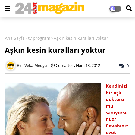
Ana Sayfa
tv program
Aşkın kesin kuralları yoktur
Aşkın kesin kuralları yoktur
Veka Medya
Cumartesi, Ekim 13, 2012
0
Kendinizi
bir aşk
doktoru
mu
sanıyorsu
nuz?
Cevabınız
evet