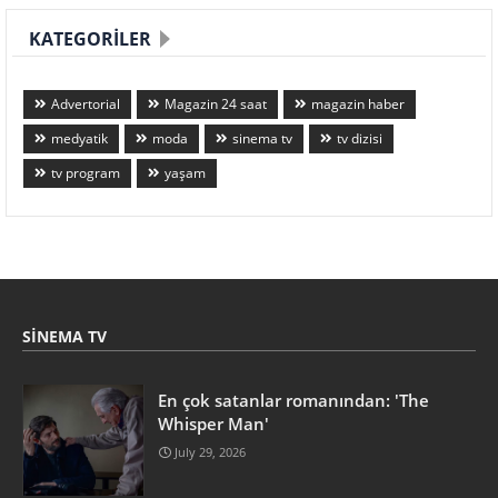
KATEGORILER
Advertorial
Magazin 24 saat
magazin haber
medyatik
moda
sinema tv
tv dizisi
tv program
yaşam
SINEMA TV
En çok satanlar romanından: 'The
Whisper Man'
July 29, 2026