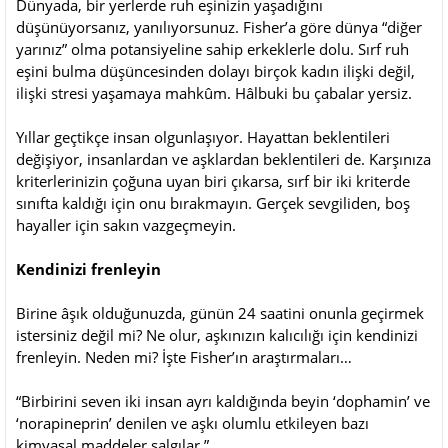
Dünyada, bir yerlerde ruh eşinizin yaşadığını
düşünüyorsanız, yanılıyorsunuz. Fisher’a göre dünya “diğer
yarınız” olma potansiyeline sahip erkeklerle dolu. Sırf ruh
eşini bulma düşüncesinden dolayı birçok kadın ilişki değil,
ilişki stresi yaşamaya mahkûm. Hâlbuki bu çabalar yersiz.
Yıllar geçtikçe insan olgunlaşıyor. Hayattan beklentileri
değişiyor, insanlardan ve aşklardan beklentileri de. Karşınıza
kriterlerinizin çoğuna uyan biri çıkarsa, sırf bir iki kriterde
sınıfta kaldığı için onu bırakmayın. Gerçek sevgiliden, boş
hayaller için sakın vazgeçmeyin.
Kendinizi frenleyin
Birine âşık olduğunuzda, günün 24 saatini onunla geçirmek
istersiniz değil mi? Ne olur, aşkınızın kalıcılığı için kendinizi
frenleyin. Neden mi? İşte Fisher’ın araştırmaları…
“Birbirini seven iki insan ayrı kaldığında beyin ‘dophamin’ ve
‘norapineprin’ denilen ve aşkı olumlu etkileyen bazı
kimyasal maddeler salgılar.”