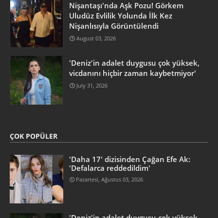
Nişantaşı'nda Aşk Pozu! Görkem
Uludüz Evlilik Yolunda İlk Kez
Nişanlısıyla Görüntülendi
August 03, 2026
'Deniz'in adalet duygusu çok yüksek,
vicdanını hiçbir zaman kaybetmiyor'
July 31, 2026
ÇOK POPÜLER
'Daha 17' dizisinden Çağan Efe Ak:
'Defalarca reddedildim'
Pazartesi, Ağustos 03, 2026
'Deniz'in adalet duygusu çok yüksek,