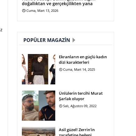
doğallıktan ve gerçekçilikten yana
Cuma, Mart 13, 2026
az
POPÜLER MAGAZIN
Ekranların en güçlü kadın
dizi karakterleri
Cuma, Mart 14, 2025
Ünlülerin tercihi Murat
Şarlak oluyor
Salı, Ağustos 09, 2022
Asil güzel! Zerrin'in
zarafetine beğeni