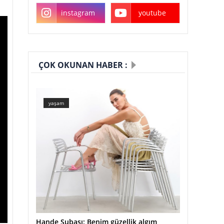
instagram
youtube
ÇOK OKUNAN HABER :
yaşam
Hande Subaşı: Benim güzellik algım