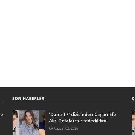
SON HABERLER
Ç
he
'Daha 17' dizisinden Çağan Efe
Ak: 'Defalarca reddedildim'
August 03, 2026