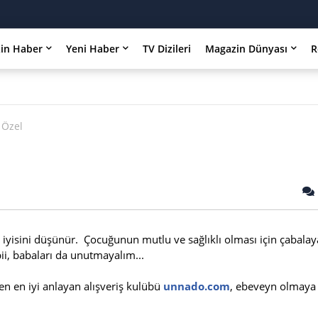
in Haber
Yeni Haber
TV Dizileri
Magazin Dünyası
R
 Özel
l
en iyisini düşünür. Çocuğunun mutlu ve sağlıklı olması için çabala
abii, babaları da unutmayalım...
n en iyi anlayan alışveriş kulübü
unnado.com
, ebeveyn olmaya