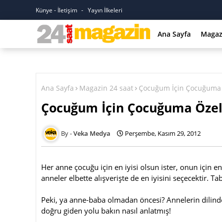
Künye - İletişim
Yayın İlkeleri
Ana Sayfa
Magaz
Ana Sayfa
Magazin 24 saat
Çocuğum İçin Çocuğuma
Çocuğum İçin Çocuğuma Öze
Veka Medya
Perşembe, Kasım 29, 2012
Her anne çocuğu için en iyisi olsun ister, onun için 
anneler elbette alışverişte de en iyisini seçecektir. T
Peki, ya anne-baba olmadan öncesi? Annelerin dilinde
doğru giden yolu bakın nasıl anlatmış!