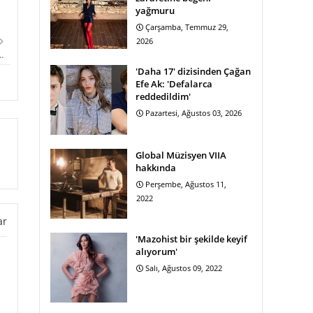
yağmuru
Çarşamba, Temmuz 29,
2026
…
'Daha 17' dizisinden Çağan
Efe Ak: 'Defalarca
reddedildim'
Pazartesi, Ağustos 03, 2026
Global Müzisyen VIIA
hakkında
Perşembe, Ağustos 11,
2022
ar
'Mazohist bir şekilde keyif
alıyorum'
Salı, Ağustos 09, 2022