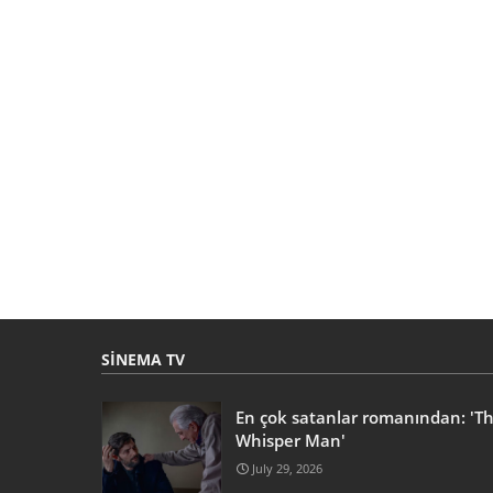
SINEMA TV
En çok satanlar romanından: 'T
Whisper Man'
July 29, 2026