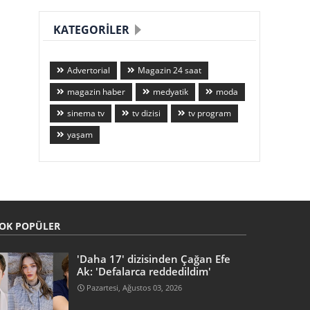
KATEGORILER
Advertorial
Magazin 24 saat
magazin haber
medyatik
moda
sinema tv
tv dizisi
tv program
yaşam
OK POPÜLER
'Daha 17' dizisinden Çağan Efe
Ak: 'Defalarca reddedildim'
Pazartesi, Ağustos 03, 2026