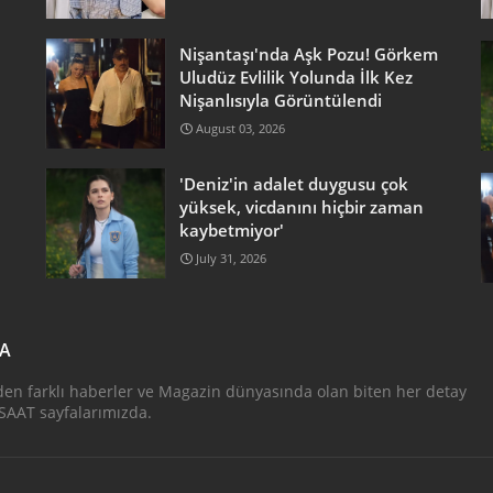
Nişantaşı'nda Aşk Pozu! Görkem
Uludüz Evlilik Yolunda İlk Kez
Nişanlısıyla Görüntülendi
August 03, 2026
'Deniz'in adalet duygusu çok
yüksek, vicdanını hiçbir zaman
kaybetmiyor'
July 31, 2026
DA
den farklı haberler ve Magazin dünyasında olan biten her detay
AAT sayfalarımızda.