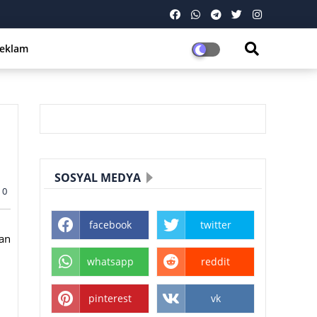
eklam
SOSYAL MEDYA
0
facebook
twitter
yan
whatsapp
reddit
pinterest
vk