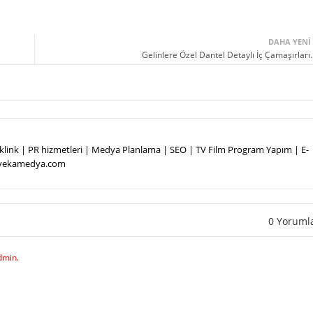
DAHA YENI
Gelinlere Özel Dantel Detaylı İç Çamaşırları
Backlink | PR hizmetleri | Medya Planlama | SEO | TV Film Program Yapım | E-
.vekamedya.com
0 Yoruml
dmin.