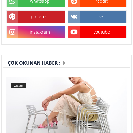
whatsapp
reddit
pinterest
vk
instagram
youtube
ÇOK OKUNAN HABER :
yaşam