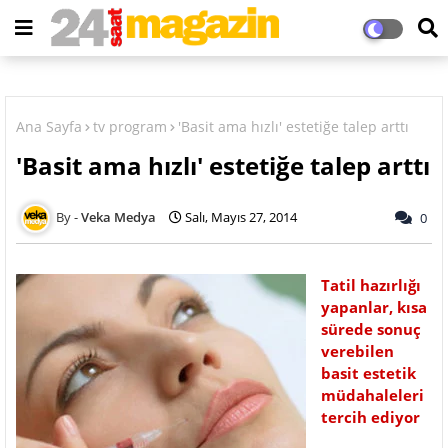
Ana Sayfa
tv program
'Basit ama hızlı' estetiğe talep arttı
'Basit ama hızlı' estetiğe talep arttı
Veka Medya
Salı, Mayıs 27, 2014
0
Tatil hazırlığı
yapanlar, kısa
sürede sonuç
verebilen
basit estetik
müdahaleleri
tercih ediyor