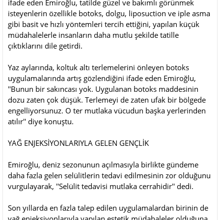
ifade eden Emiroğlu, tatilde güzel ve bakımlı görünmek
isteyenlerin özellikle botoks, dolgu, liposuction ve iple asma
gibi basit ve hızlı yöntemleri tercih ettiğini, yapılan küçük
müdahalelerle insanların daha mutlu şekilde tatille
çıktıklarını dile getirdi.
Yaz aylarında, koltuk altı terlemelerini önleyen botoks
uygulamalarında artış gözlendiğini ifade eden Emiroğlu,
''Bunun bir sakıncası yok. Uygulanan botoks maddesinin
dozu zaten çok düşük. Terlemeyi de zaten ufak bir bölgede
engelliyorsunuz. O ter mutlaka vücudun başka yerlerinden
atılır'' diye konuştu.
YAĞ ENJEKSİYONLARIYLA GELEN GENÇLİK
Emiroğlu, deniz sezonunun açılmasıyla birlikte gündeme
daha fazla gelen selülitlerin tedavi edilmesinin zor olduğunu
vurgulayarak, ''Selülit tedavisi mutlaka cerrahidir'' dedi.
Son yıllarda en fazla talep edilen uygulamalardan birinin de
yağ enjeksiyonlarıyla yapılan estetik müdahaleler olduğuna