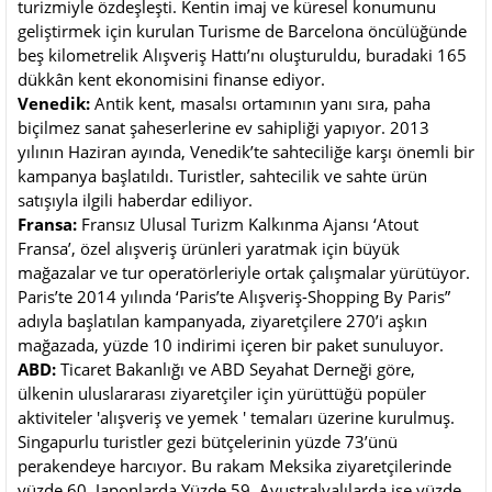
turizmiyle özdeşleşti. Kentin imaj ve küresel konumunu
geliştirmek için kurulan Turisme de Barcelona öncülüğünde
beş kilometrelik Alışveriş Hattı’nı oluşturuldu, buradaki 165
dükkân kent ekonomisini finanse ediyor.
Venedik:
Antik kent, masalsı ortamının yanı sıra, paha
biçilmez sanat şaheserlerine ev sahipliği yapıyor. 2013
yılının Haziran ayında, Venedik’te sahteciliğe karşı önemli bir
kampanya başlatıldı. Turistler, sahtecilik ve sahte ürün
satışıyla ilgili haberdar ediliyor.
Fransa:
Fransız Ulusal Turizm Kalkınma Ajansı ‘Atout
Fransa’, özel alışveriş ürünleri yaratmak için büyük
mağazalar ve tur operatörleriyle ortak çalışmalar yürütüyor.
Paris’te 2014 yılında ‘Paris’te Alışveriş-Shopping By Paris”
adıyla başlatılan kampanyada, ziyaretçilere 270’i aşkın
mağazada, yüzde 10 indirimi içeren bir paket sunuluyor.
ABD:
Ticaret Bakanlığı ve ABD Seyahat Derneği göre,
ülkenin uluslararası ziyaretçiler için yürüttüğü popüler
aktiviteler 'alışveriş ve yemek ' temaları üzerine kurulmuş.
Singapurlu turistler gezi bütçelerinin yüzde 73’ünü
perakendeye harcıyor. Bu rakam Meksika ziyaretçilerinde
yüzde 60, Japonlarda Yüzde 59, Avustralyalılarda ise yüzde