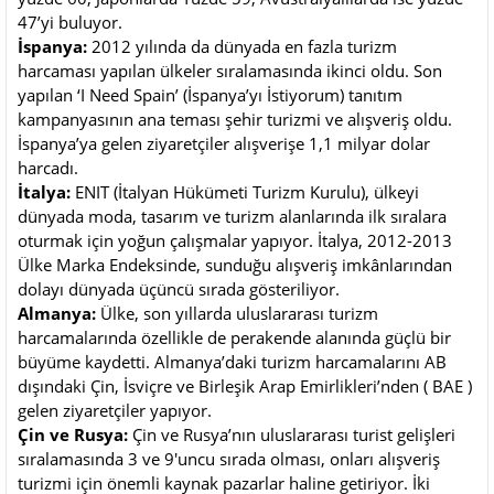
47’yi buluyor.
İspanya:
2012 yılında da dünyada en fazla turizm
harcaması yapılan ülkeler sıralamasında ikinci oldu. Son
yapılan ‘I Need Spain’ (İspanya’yı İstiyorum) tanıtım
kampanyasının ana teması şehir turizmi ve alışveriş oldu.
İspanya’ya gelen ziyaretçiler alışverişe 1,1 milyar dolar
harcadı.
İtalya:
ENIT (İtalyan Hükümeti Turizm Kurulu), ülkeyi
dünyada moda, tasarım ve turizm alanlarında ilk sıralara
oturmak için yoğun çalışmalar yapıyor. İtalya, 2012-2013
Ülke Marka Endeksinde, sunduğu alışveriş imkânlarından
dolayı dünyada üçüncü sırada gösteriliyor.
Almanya:
Ülke, son yıllarda uluslararası turizm
harcamalarında özellikle de perakende alanında güçlü bir
büyüme kaydetti. Almanya’daki turizm harcamalarını AB
dışındaki Çin, İsviçre ve Birleşik Arap Emirlikleri’nden ( BAE )
gelen ziyaretçiler yapıyor.
Çin ve Rusya:
Çin ve Rusya’nın uluslararası turist gelişleri
sıralamasında 3 ve 9'uncu sırada olması, onları alışveriş
turizmi için önemli kaynak pazarlar haline getiriyor. İki