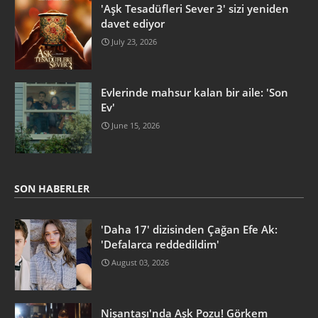
'Aşk Tesadüfleri Sever 3' sizi yeniden
davet ediyor
July 23, 2026
Evlerinde mahsur kalan bir aile: 'Son
Ev'
June 15, 2026
SON HABERLER
'Daha 17' dizisinden Çağan Efe Ak:
'Defalarca reddedildim'
August 03, 2026
Nişantaşı'nda Aşk Pozu! Görkem