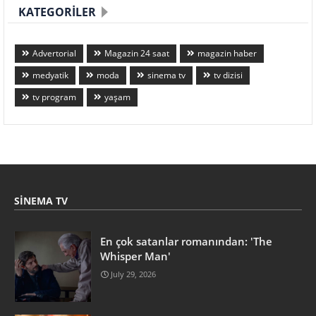
KATEGORILER
Advertorial
Magazin 24 saat
magazin haber
medyatik
moda
sinema tv
tv dizisi
tv program
yaşam
SINEMA TV
En çok satanlar romanından: 'The
Whisper Man'
July 29, 2026