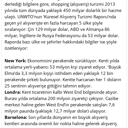
derlediği bilgilere göre, shopping (alışveriş) turizmi 2013
yılında tüm dünyada yaklaşık 450 milyar dolarlık bir hacme
ulaştı. UNWTO’nun ‘Küresel Alışveriş Turizmi Raporu’nda
geçen yıl alışverişte en fazla harcayan 5 ülke şöyle
sıralanıyor: Çin 129 milyar dolar, ABD ve Almanya 86
milyar, İngiltere ile Rusya Federasyonu da 53 milyar dolar.
Raporda bazı ülke ve şehirler hakkındaki bilgiler ise şöyle
özetleniyor:
New York:
Ekonomisini perakende sürüklüyor. Kenti yılda
ortalama yerli-yabancı 53 milyon kişi ziyaret ediyor. ‘Büyük
Elma’da 3,3 milyon kişiyi istihdam eden yaklaşık 12 bin
perakende şirketi bulunuyor. Kentte harcanan her 1 doların
25 sentinin alışverişe gittiğini tahmin ediyor.
Londra:
Kent ticaretinin kalbi West End bölgesinde atıyor.
Burası yılda ortalama 200 milyon ziyaretçi çekiyor. Cazibe
merkezi haline gelen West End’in perakende satışları 7,6
milyon paunda (yaklaşık 12,7 milyar dolar) ulaşıyor.
Barselona:
Son yıllarda dünyanın en büyük alışveriş
kentleri arasında önemli bir nokta haline gelerek alışveriş