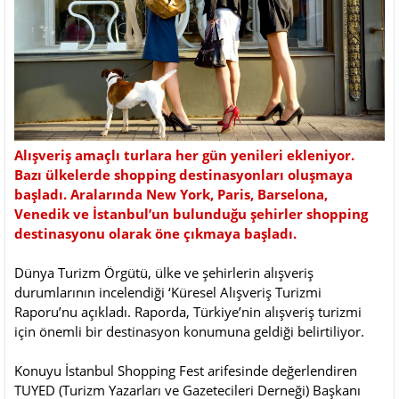
Alışveriş amaçlı turlara her gün yenileri ekleniyor.
Bazı ülkelerde shopping destinasyonları oluşmaya
başladı. Aralarında New York, Paris, Barselona,
Venedik ve İstanbul’un bulunduğu şehirler shopping
destinasyonu olarak öne çıkmaya başladı.
Dünya Turizm Örgütü, ülke ve şehirlerin alışveriş
durumlarının incelendiği ‘Küresel Alışveriş Turizmi
Raporu’nu açıkladı. Raporda, Türkiye’nin alışveriş turizmi
için önemli bir destinasyon konumuna geldiği belirtiliyor.
Konuyu İstanbul Shopping Fest arifesinde değerlendiren
TUYED (Turizm Yazarları ve Gazetecileri Derneği) Başkanı