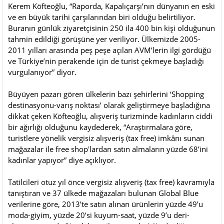
Kerem Köfteoğlu, “Raporda, Kapalıçarşı’nın dünyanın en eski
ve en büyük tarihi çarşılarından biri olduğu belirtiliyor.
Buranın günlük ziyaretçisinin 250 ila 400 bin kişi olduğunun
tahmin edildiği görüşüne yer veriliyor. Ülkemizde 2005-
2011 yılları arasında peş peşe açılan AVM’lerin ilgi gördüğü
ve Türkiye’nin perakende için de turist çekmeye başladığı
vurgulanıyor” diyor.
Büyüyen pazarı gören ülkelerin bazı şehirlerini ‘Shopping
destinasyonu-varış noktası’ olarak geliştirmeye başladığına
dikkat çeken Köfteoğlu, alışveriş turizminde kadınların ciddi
bir ağırlığı olduğunu kaydederek, “Araştırmalara göre,
turistlere yönelik vergisiz alışveriş (tax free) imkânı sunan
mağazalar ile free shop'lardan satın almaların yüzde 68’ini
kadınlar yapıyor” diye açıklıyor.
Tatilcileri otuz yıl önce vergisiz alışveriş (tax free) kavramıyla
tanıştıran ve 37 ülkede mağazaları bulunan Global Blue
verilerine göre, 2013’te satın alınan ürünlerin yüzde 49’u
moda-giyim, yüzde 20’si kuyum-saat, yüzde 9’u deri-