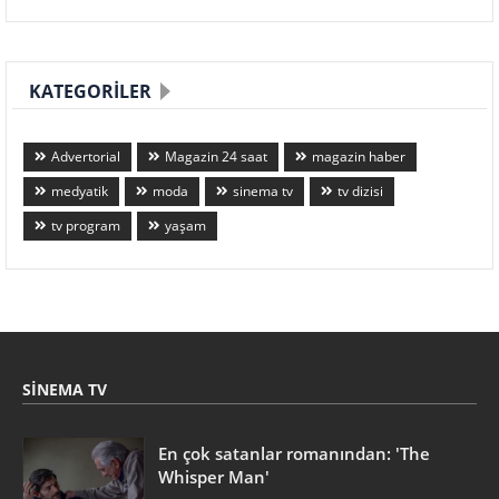
KATEGORILER
Advertorial
Magazin 24 saat
magazin haber
medyatik
moda
sinema tv
tv dizisi
tv program
yaşam
SINEMA TV
En çok satanlar romanından: 'The
Whisper Man'