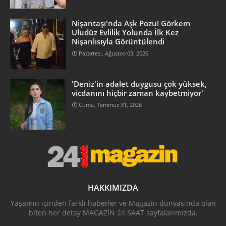
Nişantaşı'nda Aşk Pozu! Görkem
Uludüz Evlilik Yolunda İlk Kez
Nişanlısıyla Görüntülendi
Pazartesi, Ağustos 03, 2026
'Deniz'in adalet duygusu çok yüksek,
vicdanını hiçbir zaman kaybetmiyor'
Cuma, Temmuz 31, 2026
HAKKIMIZDA
Yaşamın içinden farklı haberler ve Magazin dünyasında olan
biten her detay MAGAZİN 24 SAAT sayfalarımızda.