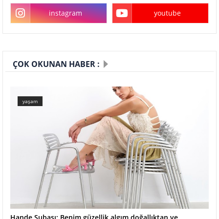
instagram
youtube
ÇOK OKUNAN HABER :
yaşam
Hande Subaşı: Benim güzellik algım doğallıktan ve