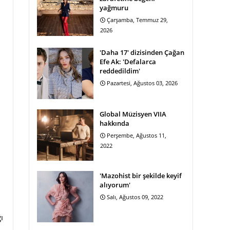
yağmuru
Çarşamba, Temmuz 29,
2026
'Daha 17' dizisinden Çağan
Efe Ak: 'Defalarca
reddedildim'
Pazartesi, Ağustos 03, 2026
Global Müzisyen VIIA
hakkında
Perşembe, Ağustos 11,
2022
'Mazohist bir şekilde keyif
alıyorum'
Salı, Ağustos 09, 2022
i
ı