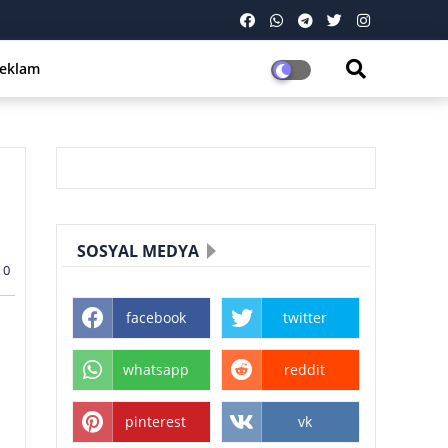
eklam
SOSYAL MEDYA
0
facebook
twitter
whatsapp
reddit
pinterest
vk