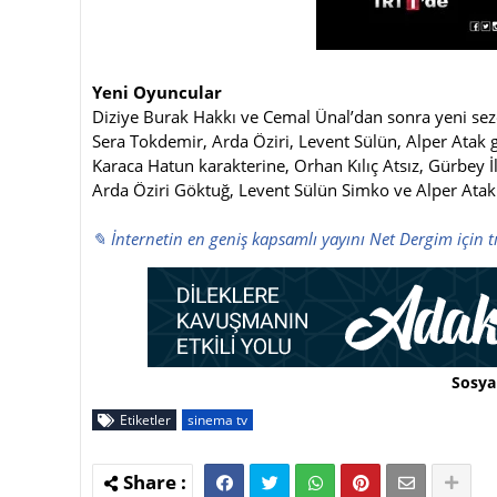
Yeni Oyuncular
Diziye Burak Hakkı ve Cemal Ünal’dan sonra yeni sezo
Sera Tokdemir, Arda Öziri, Levent Sülün, Alper Atak gi
Karaca Hatun karakterine, Orhan Kılıç Atsız, Gürbey 
Arda Öziri Göktuğ, Levent Sülün Simko ve Alper Atak 
✎ İnternetin en geniş kapsamlı yayını Net Dergim için t
Sosya
Etiketler
sinema tv