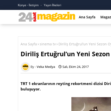
Künye - İletişim
Yayın İlkeleri
Ana Sayfa
Magaz
Ana Sayfa
sinema tv
Diriliş Ertuğrul’un Yeni Sezon 
Diriliş Ertuğrul’un Yeni Sezo
Veka Medya
Salı, Ekim 24, 2017
TRT 1 ekranlarının reyting rekortmeni dizisi Diri
buluşuyor.