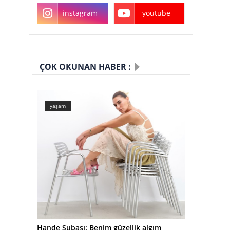
instagram
youtube
ÇOK OKUNAN HABER :
yaşam
Hande Subaşı: Benim güzellik algım