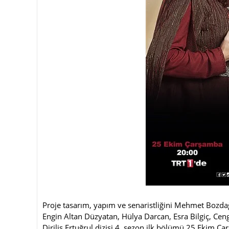
Proje tasarım, yapım ve senaristliğini Mehmet Bozdağ’
Engin Altan Düzyatan, Hülya Darcan, Esra Bilgiç, Ce
Diriliş Ertuğrul dizisi 4. sezon ilk bölümü 25 Ekim Ç