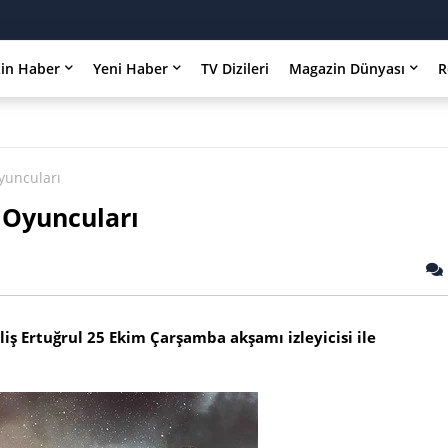
in Haber
Yeni Haber
TV Dizileri
Magazin Dünyası
R
Oyuncuları
n Oyuncuları
liş Ertuğrul 25 Ekim Çarşamba akşamı izleyicisi ile