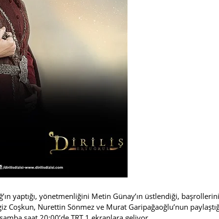
ın yaptığı, yönetmenliğini Metin Günay’ın üstlendiği, başrollerin
ngiz Coşkun, Nurettin Sönmez ve Murat Garipağaoğlu’nun paylaştığ
arşamba saat 20:00’de TRT 1 ekranlara geliyor.