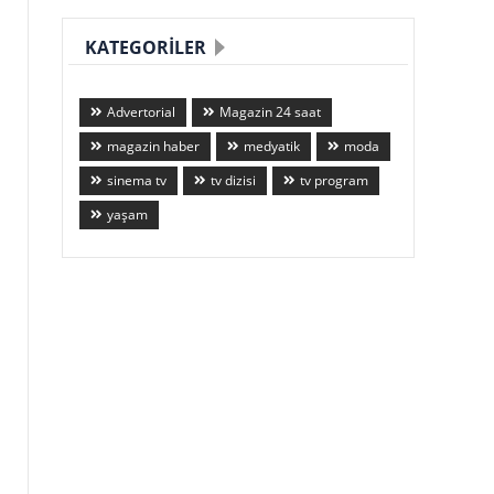
KATEGORILER
Advertorial
Magazin 24 saat
magazin haber
medyatik
moda
sinema tv
tv dizisi
tv program
yaşam