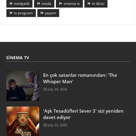
medyatik
moda
sinema tv
tv dizisi
tv program
yaşam
SINEMA TV
En çok satanlar romanından: 'The
Whisper Man'
July 29, 2026
'Aşk Tesadüfleri Sever 3' sizi yeniden
davet ediyor
July 23, 2026