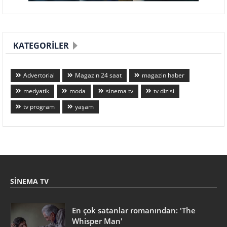
KATEGORILER
Advertorial
Magazin 24 saat
magazin haber
medyatik
moda
sinema tv
tv dizisi
tv program
yaşam
SINEMA TV
En çok satanlar romanından: 'The
Whisper Man'