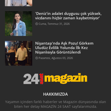
'Deniz'in adalet duygusu çok yüksek,
vicdanını hiçbir zaman kaybetmiyor'
Cuma, Temmuz 31, 2026
Nişantaşı'nda Aşk Pozu! Görkem
Uludüz Evlilik Yolunda İlk Kez
Nişanlısıyla Görüntülendi
Pazartesi, Ağustos 03, 2026
HAKKIMIZDA
Yaşamın içinden farklı haberler ve Magazin dünyasında olan
biten her detay MAGAZİN 24 SAAT sayfalarımızda.