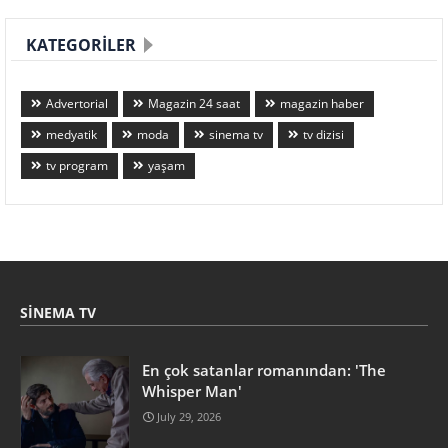
KATEGORILER
Advertorial
Magazin 24 saat
magazin haber
medyatik
moda
sinema tv
tv dizisi
tv program
yaşam
SINEMA TV
En çok satanlar romanından: 'The
Whisper Man'
July 29, 2026