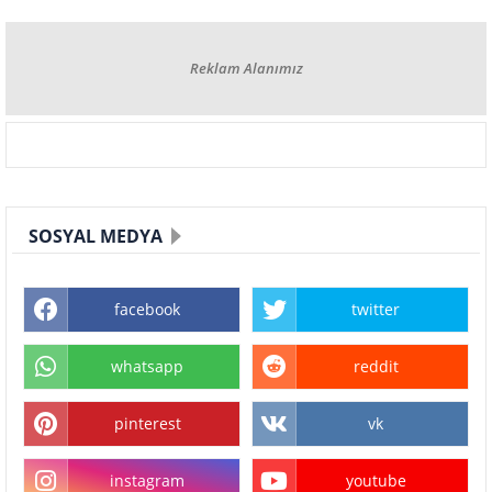
Reklam Alanımız
SOSYAL MEDYA
facebook
twitter
whatsapp
reddit
pinterest
vk
instagram
youtube