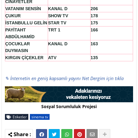
CİNAYETLER
VATANIM SENSİN
KANAL D
206
ÇUKUR
SHOW TV
178
İSTANBULLU GELİN
STAR TV
175
PAYİTAHT
TRT 1
166
ABDÜLHAMİD
ÇOCUKLAR
KANAL D
163
DUYMASIN
KIRGIN ÇİÇEKLER
ATV
135
✎ İnternetin en geniş kapsamlı yayını Net Dergim için tıkla
Sosyal Sorumluluk Projesi
Etiketler
sinema tv