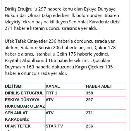
Diriliş Ertuğrul’u 297 habere konu olan Eşkıya Dünyaya
Hükümdar Olmaz takip ederken ilk bölümünden itibaren
izleyiciyi ekran başına kilitleyen Sen Anlat Karadeniz dizisi
271 haberle listenin üçüncü sırasında yer aldı.
Ufak Tefek Cinayetler 236 haberle dördüncü sırada yer
alırken, Vatanım Sensin 206 haberle beşinci, Çukur 178
haberle altıncı, İstanbullu Gelin 175 haberle yedinci,
Payitaht Abdülhamid 166 haberle sekizinci, Çocuklar
Duymasın 163 haberle dokuzuncu Kırgın Çiçekler 135
haberle onuncu sırada yer aldı.
DİZİ İSMİ
KANAL
HABER ADET
DİRİLİŞ ERTUĞRUL
TRT 1
358
EŞKIYA DÜNYAYA
ATV
297
HUKÜMDAR OLMAZ
SEN ANLAT
ATV
271
KARADENİZ
UFAK TEFEK
STAR TV
236