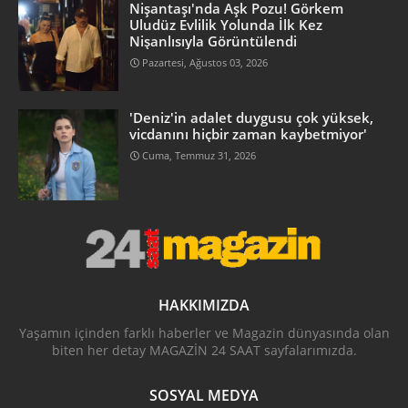
Nişantaşı'nda Aşk Pozu! Görkem
Uludüz Evlilik Yolunda İlk Kez
Nişanlısıyla Görüntülendi
Pazartesi, Ağustos 03, 2026
'Deniz'in adalet duygusu çok yüksek,
vicdanını hiçbir zaman kaybetmiyor'
Cuma, Temmuz 31, 2026
HAKKIMIZDA
Yaşamın içinden farklı haberler ve Magazin dünyasında olan
biten her detay MAGAZİN 24 SAAT sayfalarımızda.
SOSYAL MEDYA