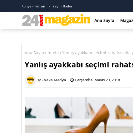
Künye - İletişim
Yayın İlkeleri
Ana Sayfa
Magaz
Ana Sayfa
moda
Yanlış ayakkabı seçimi rahatsızlığa 
Yanlış ayakkabı seçimi rahats
Veka Medya
Çarşamba, Mayıs 23, 2018