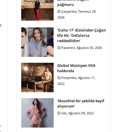
yağmuru
Çarşamba, Temmuz 29,
2026
n
'Daha 17' dizisinden Çağan
Efe Ak: 'Defalarca
reddedildim'
Pazartesi, Ağustos 03, 2026
Global Müzisyen VIIA
hakkında
Perşembe, Ağustos 11,
2022
'Mazohist bir şekilde keyif
alıyorum'
Salı, Ağustos 09, 2022
ı