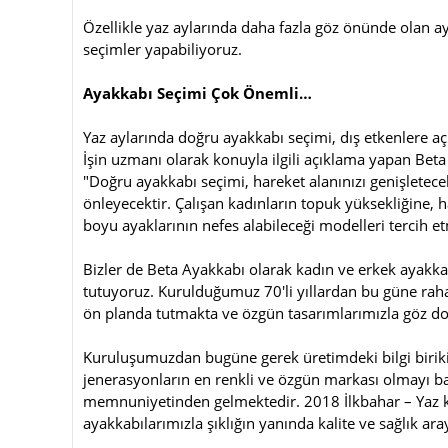
Özellikle yaz aylarında daha fazla göz önünde olan ay
seçimler yapabiliyoruz.
Ayakkabı Seçimi Çok Önemli…
Yaz aylarında doğru ayakkabı seçimi, dış etkenlere aç
İşin uzmanı olarak konuyla ilgili açıklama yapan Bet
"Doğru ayakkabı seçimi, hareket alanınızı genişletece
önleyecektir. Çalışan kadınların topuk yüksekliğine, h
boyu ayaklarının nefes alabileceği modelleri tercih e
Bizler de Beta Ayakkabı olarak kadın ve erkek ayakka
tutuyoruz. Kurulduğumuz 70'li yıllardan bu güne rahat
ön planda tutmakta ve özgün tasarımlarımızla göz d
Kuruluşumuzdan bugüne gerek üretimdeki bilgi birikim
jenerasyonların en renkli ve özgün markası olmayı b
memnuniyetinden gelmektedir. 2018 İlkbahar – Yaz 
ayakkabılarımızla şıklığın yanında kalite ve sağlık ar