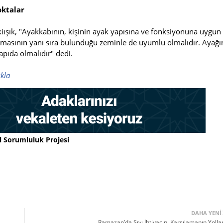
oktalar
iışık, "Ayakkabının, kişinin ayak yapısına ve fonksiyonuna uygun
olmasının yanı sıra bulunduğu zeminle de uyumlu olmalıdır. Ayağı
apıda olmalıdır" dedi.
ıkla
l Sorumluluk Projesi
DAHA YENI
Ramazan’da Sıvı İhtiyacını Karşılamanın Yollar