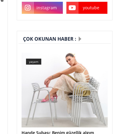
instagram
youtube
ÇOK OKUNAN HABER :
yaşam
Hande Subaşı: Benim güzellik algım