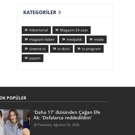
KATEGORILER
Advertorial
Magazin 24 saat
magazin haber
medyatik
moda
sinema tv
tv dizisi
tv program
yaşam
OK POPÜLER
'Daha 17' dizisinden Çağan Efe
Ak: 'Defalarca reddedildim'
Pazartesi, Ağustos 03, 2026