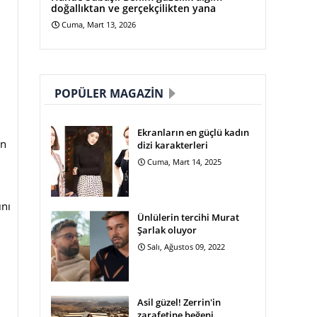
doğallıktan ve gerçekçilikten yana
Cuma, Mart 13, 2026
POPÜLER MAGAZIN
Ekranların en güçlü kadın
ün
dizi karakterleri
Cuma, Mart 14, 2025
ını
Ünlülerin tercihi Murat
Şarlak oluyor
Salı, Ağustos 09, 2022
Asil güzel! Zerrin'in
zarafetine beğeni