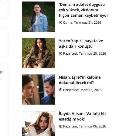
'Deniz'in adalet duygusu
çok yüksek, vicdanını
hiçbir zaman kaybetmiyor'
Cuma, Temmuz 31, 2026
Yaren Yapıcı, hayata ve
aşka dair konuştu
Pazartesi, Temmuz 20, 2026
ar
Nisan, Eşref'in kalbine
dokunabilecek mi?
Perşembe, Mart 13, 2025
İlayda Alişan: 'Vallahi hiç
estetiğim yok'
Pazartesi, Temmuz 06, 2026