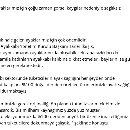
aklarımız için çoğu zaman görsel kaygılar nedeniyle sağlıksız
ık hale gelen ayaklarımız için çok önemlidir.
a Ayakkabı Yönetim Kurulu Başkanı Taner İkiışık,
k aynı zamanda ayaklarınızda oluşabilecek rahatsızlıkları da
amile kadınların ayakkabı kalıbına dikkat etmeleri, beylerin ise g
tmeleri gerekmektedir.
bı sektöründe tüketicilerin ayak sağlığını her şeyden önde
 kalıpları, %100 doğal deriden üretilen ürünlerimizle ayak sağlığ
oldurmaktayız.
imizle gerek orijinalliği ön planda tutan tasarım ekibimizle
aşardık. Bizim ilham kaynağımız yüzde yüz müşteri
koleksiyonumuzda %100 deriden büyük bir özenle imal ettiğimiz
ayan tüketicilere dokunmaya çalıştık. " şeklinde konuştu.