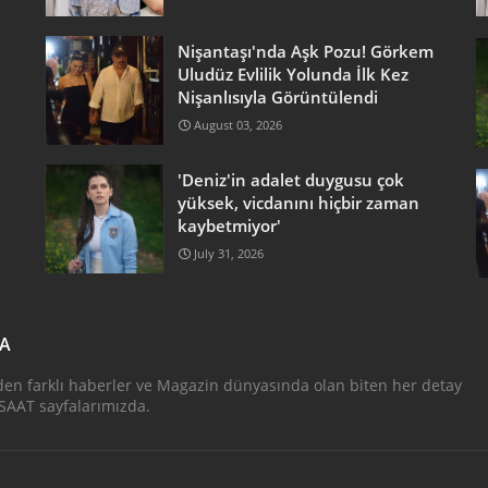
Nişantaşı'nda Aşk Pozu! Görkem
Uludüz Evlilik Yolunda İlk Kez
Nişanlısıyla Görüntülendi
August 03, 2026
'Deniz'in adalet duygusu çok
yüksek, vicdanını hiçbir zaman
kaybetmiyor'
July 31, 2026
DA
den farklı haberler ve Magazin dünyasında olan biten her detay
AAT sayfalarımızda.