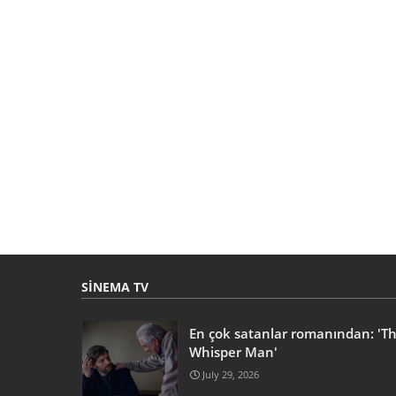
SINEMA TV
En çok satanlar romanından: 'T
Whisper Man'
July 29, 2026