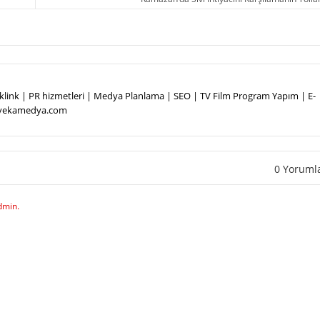
Backlink | PR hizmetleri | Medya Planlama | SEO | TV Film Program Yapım | E-
.vekamedya.com
0 Yoruml
dmin.