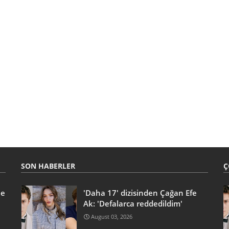
SON HABERLER
Ç
he
'Daha 17' dizisinden Çağan Efe
Ak: 'Defalarca reddedildim'
August 03, 2026