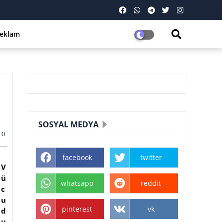
eklam
SOSYAL MEDYA
0
facebook
twitter
V
ü
whatsapp
reddit
c
u
pinterest
vk
d
u