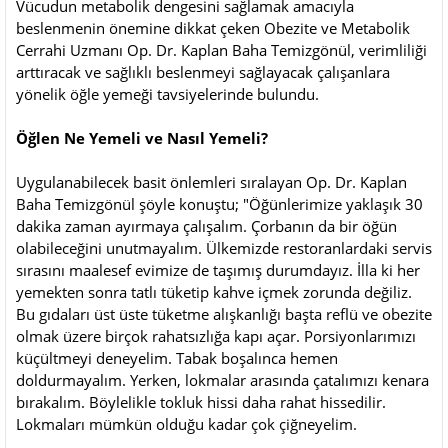
Vücudun metabolik dengesini sağlamak amacıyla
beslenmenin önemine dikkat çeken Obezite ve Metabolik
Cerrahi Uzmanı Op. Dr. Kaplan Baha Temizgönül, verimliliği
arttıracak ve sağlıklı beslenmeyi sağlayacak çalışanlara
yönelik öğle yemeği tavsiyelerinde bulundu.
Öğlen Ne Yemeli ve Nasıl Yemeli?
Uygulanabilecek basit önlemleri sıralayan Op. Dr. Kaplan
Baha Temizgönül şöyle konuştu; "Öğünlerimize yaklaşık 30
dakika zaman ayırmaya çalışalım. Çorbanın da bir öğün
olabileceğini unutmayalım. Ülkemizde restoranlardaki servis
sırasını maalesef evimize de taşımış durumdayız. İlla ki her
yemekten sonra tatlı tüketip kahve içmek zorunda değiliz.
Bu gıdaları üst üste tüketme alışkanlığı başta reflü ve obezite
olmak üzere birçok rahatsızlığa kapı açar. Porsiyonlarımızı
küçültmeyi deneyelim. Tabak boşalınca hemen
doldurmayalım. Yerken, lokmalar arasında çatalımızı kenara
bırakalım. Böylelikle tokluk hissi daha rahat hissedilir.
Lokmaları mümkün olduğu kadar çok çiğneyelim.