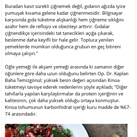
Buradan kasıt sürekli çiğnemek değil, gıdanın ağızda iyice
yumuşak kıvama gelene kadar çiğnenmesidir. Bilgisayar
karşısında gıda tüketme alışkanlığı hem çiğneme sıklığını
azaltır hem de reflüyü ve obeziteyi arttırır. Gıdalar
çiğnendikçe içerisindeki tat tanecikleri açığa çıkarak,
beslenme daha keyifli bir hale gelir. Topluca yenilen
yemeklerde mümkün olduğunca grubun en geç bitireni
olmaya çalışın."
Öğle yemeği ile akşam yemeği arasında ki zamanın diğer
öğünlere göre daha uzun olduğunu belirten Op. Dr. Kaplan
Baha Temizgönül; yüksek besin değeri açısından Kinoa
tüketmeyi tavsiye ederek nedenlerini şöyle açıkladı; "Diğer
tahıllarla yapılan karşılaştırmalar da protein içeriğinin ve
kalitesinin, çok daha yüksek olduğu ortaya konmuştur.
Kinoa tohumunun karbonhidrat içeriği kuru madde de %67-
74 arasındadır.