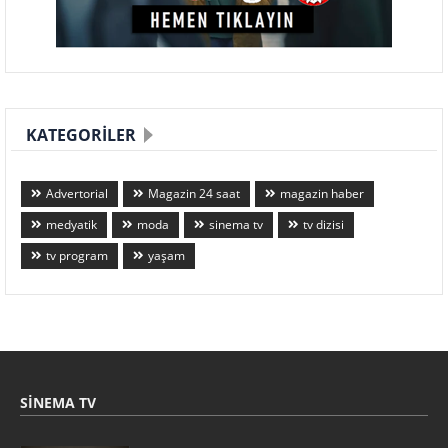
KATEGORILER
Advertorial
Magazin 24 saat
magazin haber
medyatik
moda
sinema tv
tv dizisi
tv program
yaşam
SINEMA TV