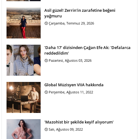
Asil güzel! Zerrin'in zarafetine beğeni
yağmuru
Çarşamba, Temmuz 29, 2026
'Daha 17' dizisinden Çağan Efe Ak: 'Defalarca
reddedildim'
Pazartesi, Ağustos 03, 2026
Global Müzisyen VIIA hakkında
Perşembe, Ağustos 11, 2022
'Mazohist bir şekilde keyif alıyorum'
Salı, Ağustos 09, 2022