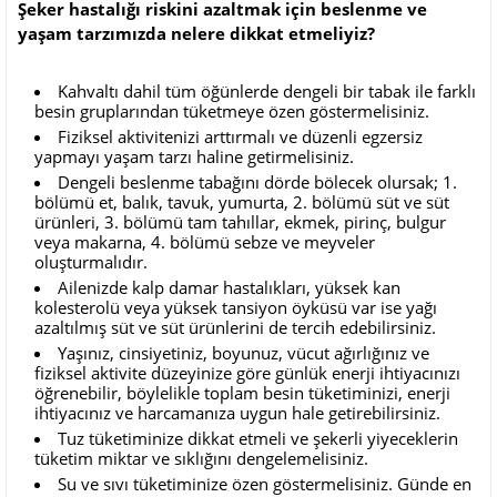
Şeker hastalığı riskini azaltmak için beslenme ve
yaşam tarzımızda nelere dikkat etmeliyiz?
Kahvaltı dahil tüm öğünlerde dengeli bir tabak ile farklı
besin gruplarından tüketmeye özen göstermelisiniz.
Fiziksel aktivitenizi arttırmalı ve düzenli egzersiz
yapmayı yaşam tarzı haline getirmelisiniz.
Dengeli beslenme tabağını dörde bölecek olursak; 1.
bölümü et, balık, tavuk, yumurta, 2. bölümü süt ve süt
ürünleri, 3. bölümü tam tahıllar, ekmek, pirinç, bulgur
veya makarna, 4. bölümü sebze ve meyveler
oluşturmalıdır.
Ailenizde kalp damar hastalıkları, yüksek kan
kolesterolü veya yüksek tansiyon öyküsü var ise yağı
azaltılmış süt ve süt ürünlerini de tercih edebilirsiniz.
Yaşınız, cinsiyetiniz, boyunuz, vücut ağırlığınız ve
fiziksel aktivite düzeyinize göre günlük enerji ihtiyacınızı
öğrenebilir, böylelikle toplam besin tüketiminizi, enerji
ihtiyacınız ve harcamanıza uygun hale getirebilirsiniz.
Tuz tüketiminize dikkat etmeli ve şekerli yiyeceklerin
tüketim miktar ve sıklığını dengelemelisiniz.
Su ve sıvı tüketiminize özen göstermelisiniz. Günde en