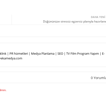
DAHA YENI
Düğününüze stressiz egzersiz planıyla hazırlanı
Backlink | PR hizmetleri | Medya Planlama | SEO | TV Film Program Yapım | E-
.vekamedya.com
0 Yoruml
dmin.