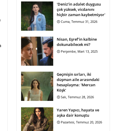
'Deniz'in adalet duygusu
çok yüksek, vicdanını
hiçbir zaman kaybetmiyor'
n
Cuma, Temmuz 31, 2026
Nisan, Eşref'in kalbine
dokunabilecek mi?
a
Perşembe, Mart 13, 2025
Geçmişin sırları, iki
düşman aile arasındaki
hesaplaşma: 'Mercan
Köşk'
Salı, Temmuz 28, 2026
Yaren Yapıcı, hayata ve
aşka dair konuştu
Pazartesi, Temmuz 20, 2026