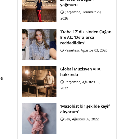
yağmuru
Çarşamba, Temmuz 29,
2026
'Daha 17' dizisinden Çağan
Efe Ak: 'Defalarca
reddedildim'
Pazartesi, Ağustos 03, 2026
Global Müzisyen VIIA
hakkında
se
Perşembe, Ağustos 11,
2022
'Mazohist bir şekilde keyif
alıyorum'
Salı, Ağustos 09, 2022