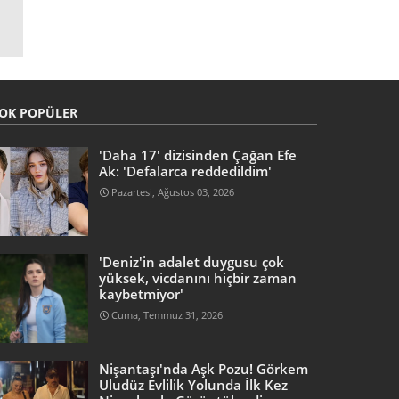
OK POPÜLER
'Daha 17' dizisinden Çağan Efe
Ak: 'Defalarca reddedildim'
Pazartesi, Ağustos 03, 2026
'Deniz'in adalet duygusu çok
yüksek, vicdanını hiçbir zaman
kaybetmiyor'
Cuma, Temmuz 31, 2026
Nişantaşı'nda Aşk Pozu! Görkem
Uludüz Evlilik Yolunda İlk Kez