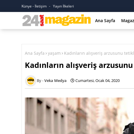
Künye - İletişim
Yayın İlkeleri
Ana Sayfa
Magaz
Ana Sayfa
yaşam
Kadınların alışveriş arzusunu teti
Kadınların alışveriş arzusun
Veka Medya
Cumartesi, Ocak 04, 2020