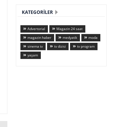
KATEGORILER
Advertorial
Magazin 24 saat
magazin haber
medyatik
moda
sinema tv
tv dizisi
tv program
yaşam