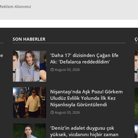
Reklam Alanımız
SON HABERLER
Ç
he
'Daha 17' dizisinden Çağan Efe
Ak: 'Defalarca reddedildim'
August 03, 2026
Nişantaşı'nda Aşk Pozu! Görkem
Uludüz Evlilik Yolunda İlk Kez
Nişanlısıyla Görüntülendi
August 03, 2026
'Deniz'in adalet duygusu çok
yüksek, vicdanını hiçbir zaman