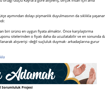
ortağı Güçlü Kayral'a göre alışveriş, birçok insan için ama
bütçe aşımından dolayı pişmanlık duyulmasının da sıklıkla yaşana
di:
an biri ürünü en uygun fiyata almaktır. Önce karşılaştırma
kuponu sitelerinden o fiyatı daha da ucuzlatabilir ve en sonunda d
ullanarak alışverişi -değil suçluluk duymak- arkadaşlarına gurur
ıkla
l Sorumluluk Projesi