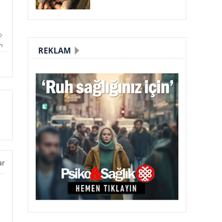
n
REKLAM
ar