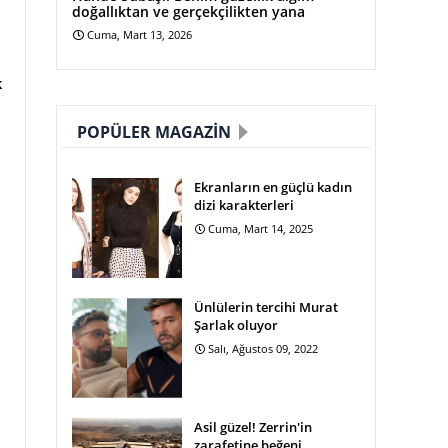
doğallıktan ve gerçekçilikten yana
Cuma, Mart 13, 2026
k
POPÜLER MAGAZIN
Ekranların en güçlü kadın
dizi karakterleri
Cuma, Mart 14, 2025
Ünlülerin tercihi Murat
Şarlak oluyor
Salı, Ağustos 09, 2022
Asil güzel! Zerrin'in
zarafetine beğeni