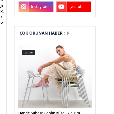
ji
instagram
youtube
x.
c
o
ÇOK OKUNAN HABER :
yaşam
Hande Subaşı: Benim güzellik algım