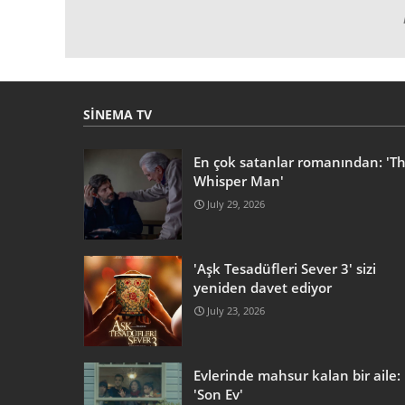
SINEMA TV
En çok satanlar romanından: 'T
Whisper Man'
July 29, 2026
'Aşk Tesadüfleri Sever 3' sizi
yeniden davet ediyor
July 23, 2026
Evlerinde mahsur kalan bir aile:
'Son Ev'