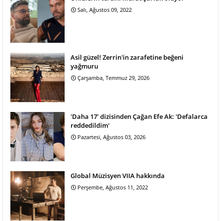
Salı, Ağustos 09, 2022
Asil güzel! Zerrin'in zarafetine beğeni
yağmuru
Çarşamba, Temmuz 29, 2026
'Daha 17' dizisinden Çağan Efe Ak: 'Defalarca
reddedildim'
Pazartesi, Ağustos 03, 2026
Global Müzisyen VIIA hakkında
Perşembe, Ağustos 11, 2022