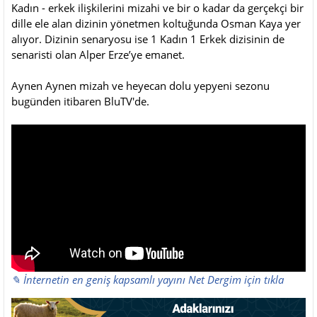
Kadın - erkek ilişkilerini mizahi ve bir o kadar da gerçekçi bir
dille ele alan dizinin yönetmen koltuğunda Osman Kaya yer
alıyor. Dizinin senaryosu ise 1 Kadın 1 Erkek dizisinin de
senaristi olan Alper Erze’ye emanet.
Aynen Aynen mizah ve heyecan dolu yepyeni sezonu
bugünden itibaren BluTV'de.
✎ İnternetin en geniş kapsamlı yayını Net Dergim için tıkla