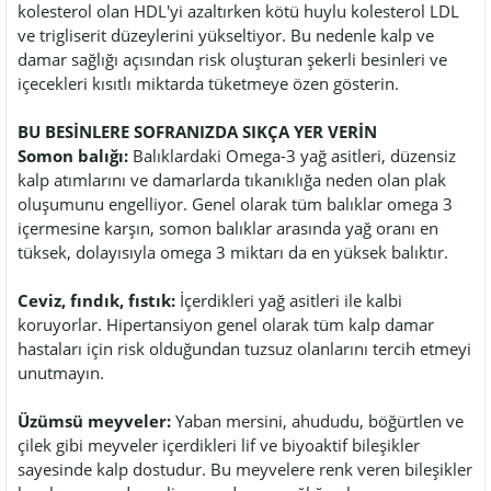
kolesterol olan HDL'yi azaltırken kötü huylu kolesterol LDL
ve trigliserit düzeylerini yükseltiyor. Bu nedenle kalp ve
damar sağlığı açısından risk oluşturan şekerli besinleri ve
içecekleri kısıtlı miktarda tüketmeye özen gösterin.
BU BESİNLERE SOFRANIZDA SIKÇA YER VERİN
Somon balığı:
Balıklardaki Omega-3 yağ asitleri, düzensiz
kalp atımlarını ve damarlarda tıkanıklığa neden olan plak
oluşumunu engelliyor. Genel olarak tüm balıklar omega 3
içermesine karşın, somon balıklar arasında yağ oranı en
tüksek, dolayısıyla omega 3 miktarı da en yüksek balıktır.
Ceviz, fındık, fıstık:
İçerdikleri yağ asitleri ile kalbi
koruyorlar. Hipertansiyon genel olarak tüm kalp damar
hastaları için risk olduğundan tuzsuz olanlarını tercih etmeyi
unutmayın.
Üzümsü meyveler:
Yaban mersini, ahududu, böğürtlen ve
çilek gibi meyveler içerdikleri lif ve biyoaktif bileşikler
sayesinde kalp dostudur. Bu meyvelere renk veren bileşikler