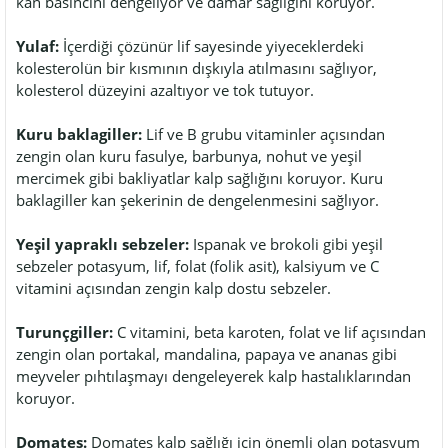
kan basıncını dengeliyor ve damar sağlığını koruyor.
Yulaf:
İçerdiği çözünür lif sayesinde yiyeceklerdeki
kolesterolün bir kısmının dışkıyla atılmasını sağlıyor,
kolesterol düzeyini azaltıyor ve tok tutuyor.
Kuru baklagiller:
Lif ve B grubu vitaminler açısından
zengin olan kuru fasulye, barbunya, nohut ve yeşil
mercimek gibi bakliyatlar kalp sağlığını koruyor. Kuru
baklagiller kan şekerinin de dengelenmesini sağlıyor.
Yeşil yapraklı sebzeler:
Ispanak ve brokoli gibi yeşil
sebzeler potasyum, lif, folat (folik asit), kalsiyum ve C
vitamini açısından zengin kalp dostu sebzeler.
Turunçgiller:
C vitamini, beta karoten, folat ve lif açısından
zengin olan portakal, mandalina, papaya ve ananas gibi
meyveler pıhtılaşmayı dengeleyerek kalp hastalıklarından
koruyor.
Domates:
Domates kalp sağlığı için önemli olan potasyum