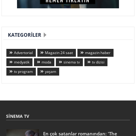
KATEGORILER
Advertorial
Magazin 24 saat
magazin haber
medyatik
moda
sinema tv
tv dizisi
tv program
yaşam
SINEMA TV
En çok satanlar romanından: 'The