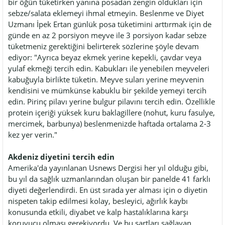
bir öğün tüketirken yanına posadan zengin oldukları için
sebze/salata eklemeyi ihmal etmeyin. Beslenme ve Diyet
Uzmanı İpek Ertan günlük posa tüketimini arttırmak için de
günde en az 2 porsiyon meyve ile 3 porsiyon kadar sebze
tüketmeniz gerektiğini belirterek sözlerine şöyle devam
ediyor: "Ayrıca beyaz ekmek yerine kepekli, çavdar veya
yulaf ekmeği tercih edin. Kabukları ile yenebilen meyveleri
kabuğuyla birlikte tüketin. Meyve suları yerine meyvenin
kendisini ve mümkünse kabuklu bir şekilde yemeyi tercih
edin. Pirinç pilavı yerine bulgur pilavını tercih edin. Özellikle
protein içeriği yüksek kuru baklagillere (nohut, kuru fasulye,
mercimek, barbunya) beslenmenizde haftada ortalama 2-3
kez yer verin."
Akdeniz diyetini tercih edin
Amerika'da yayınlanan Usnews Dergisi her yıl olduğu gibi,
bu yıl da sağlık uzmanlarından oluşan bir panelde 41 farklı
diyeti değerlendirdi. En üst sırada yer alması için o diyetin
nispeten takip edilmesi kolay, besleyici, ağırlık kaybı
konusunda etkili, diyabet ve kalp hastalıklarına karşı
koruyucu olması gerekiyordu. Ve bu şartları sağlayan