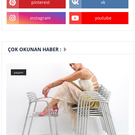
pinterest
vk
instagram
youtube
ÇOK OKUNAN HABER :
yaşam