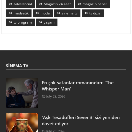
Advertorial
Magazin 24 saat
magazin haber
medyatik
moda
sinema tv
tv dizisi
tv program
yaşam
SINEMA TV
En çok satanlar romanından: 'The
Whisper Man'
July 29, 2026
'Aşk Tesadüfleri Sever 3' sizi yeniden
davet ediyor
July 23, 2026