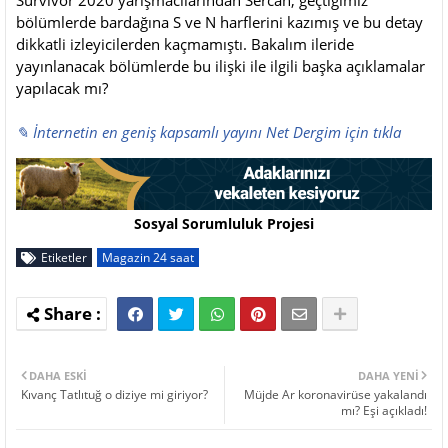
Survivor 2020 yarışmacılarından Sercan, geçtiğimiz
bölümlerde bardağına S ve N harflerini kazımış ve bu detay
dikkatli izleyicilerden kaçmamıştı. Bakalım ileride
yayınlanacak bölümlerde bu ilişki ile ilgili başka açıklamalar
yapılacak mı?
✎ İnternetin en geniş kapsamlı yayını Net Dergim için tıkla
Sosyal Sorumluluk Projesi
Etiketler
Magazin 24 saat
DAHA ESKI
DAHA YENI
Kıvanç Tatlıtuğ o diziye mi giriyor?
Müjde Ar koronavirüse yakalandı
mı? Eşi açıkladı!