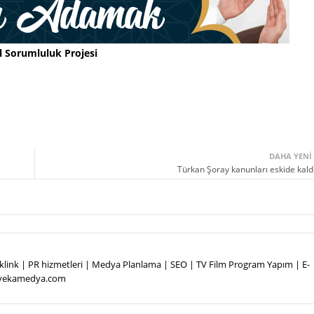
l Sorumluluk Projesi
DAHA YENI
Türkan Şoray kanunları eskide kaldı
Backlink | PR hizmetleri | Medya Planlama | SEO | TV Film Program Yapım | E-
.vekamedya.com