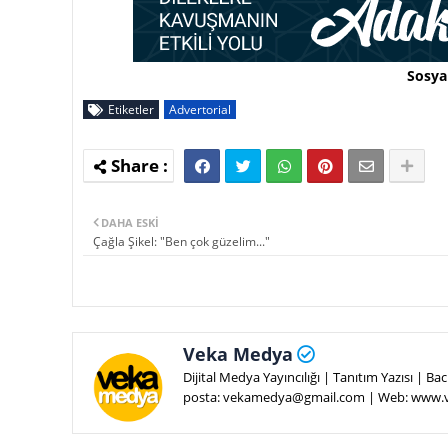
Sosya
Etiketler
Advertorial
DAHA ESKI
Çağla Şikel: "Ben çok güzelim..."
Veka Medya
Dijital Medya Yayıncılığı | Tanıtım Yazısı | 
posta: vekamedya@gmail.com | Web: www