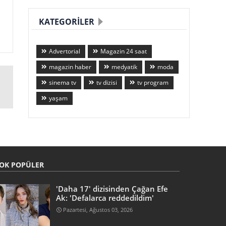
KATEGORILER
Advertorial
Magazin 24 saat
magazin haber
medyatik
moda
sinema tv
tv dizisi
tv program
yaşam
OK POPÜLER
'Daha 17' dizisinden Çağan Efe
Ak: 'Defalarca reddedildim'
Pazartesi, Ağustos 03, 2026