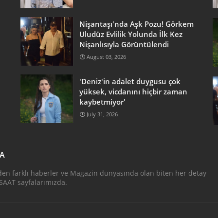
Nişantaşı'nda Aşk Pozu! Görkem
Uludüz Evlilik Yolunda İlk Kez
Nişanlısıyla Görüntülendi
August 03, 2026
'Deniz'in adalet duygusu çok
yüksek, vicdanını hiçbir zaman
kaybetmiyor'
July 31, 2026
DA
den farklı haberler ve Magazin dünyasında olan biten her detay
AAT sayfalarımızda.