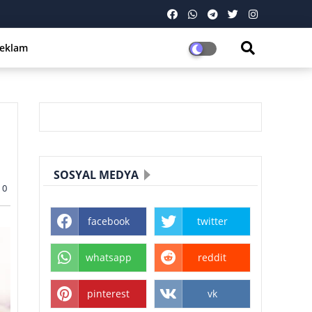
eklam
SOSYAL MEDYA
0
facebook
twitter
whatsapp
reddit
pinterest
vk