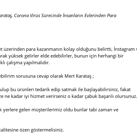
ataş, Corona Virüs Sürecinde İnsanların Evlerinden Para
et üzerinden para kazanmanın kolay olduğunu belirtti, İnstagram 
ak yüksek gelirler elde edebilirler, bunun için herhangi bir
ı çalışma yapılmalıdır.
ebilirim sorusuna cevap olarak Mert Karataş ;
lup bu ürünleri tedarik edip satmak ile başlayabilirsiniz, fakat
e ne kadar iyi hizmet verirseniz o kadar çabuk başarılı olursunuz
k yerlere gelen müşterilerimiz oldu bunlar tabi zaman ve
 kalitesine özen göstermelisiniz.