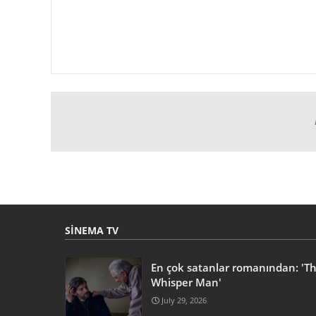
SINEMA TV
En çok satanlar romanından: 'T
Whisper Man'
July 29, 2026