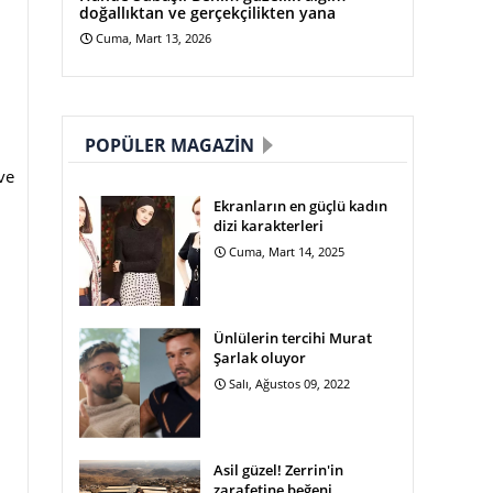
doğallıktan ve gerçekçilikten yana
Cuma, Mart 13, 2026
POPÜLER MAGAZIN
ve
Ekranların en güçlü kadın
dizi karakterleri
Cuma, Mart 14, 2025
Ünlülerin tercihi Murat
.
Şarlak oluyor
Salı, Ağustos 09, 2022
Asil güzel! Zerrin'in
zarafetine beğeni