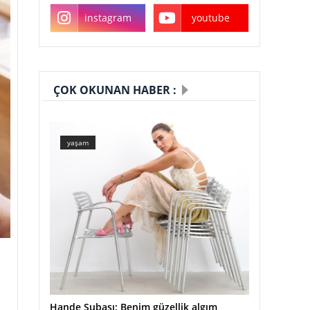
instagram
youtube
ÇOK OKUNAN HABER :
yaşam
Hande Subaşı: Benim güzellik algım