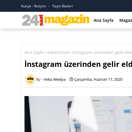
Künye - İletişim
Yayın İlkeleri
Ana Sayfa
Magaz
Ana Sayfa
Advertorial
İnstagram üzerinden gelir eld
İnstagram üzerinden gelir el
Veka Medya
Çarşamba, Haziran 17, 2020