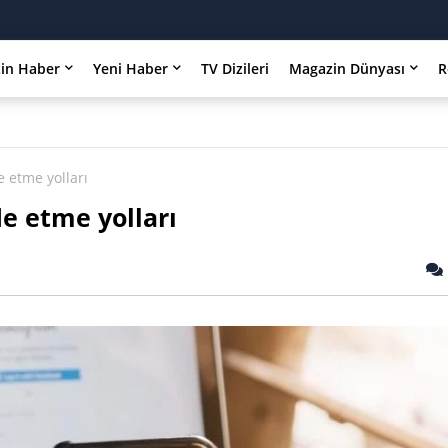
in Haber
Yeni Haber
TV Dizileri
Magazin Dünyası
R
e etme yolları
de etme yolları