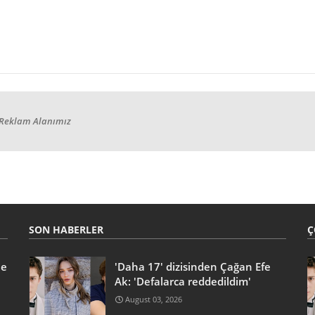
Reklam Alanımız
SON HABERLER
Ç
he
'Daha 17' dizisinden Çağan Efe
Ak: 'Defalarca reddedildim'
August 03, 2026