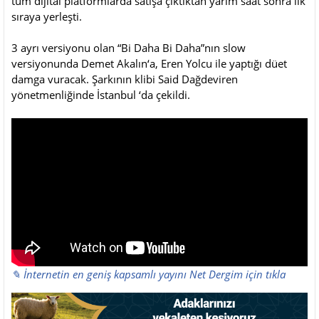
tüm dijital platformlarda satışa çıktıktan yarım saat sonra ilk
sıraya yerleşti.
3 ayrı versiyonu olan “Bi Daha Bi Daha”nın slow
versiyonunda Demet Akalın‘a, Eren Yolcu ile yaptığı düet
damga vuracak. Şarkının klibi Said Dağdeviren
yönetmenliğinde İstanbul ‘da çekildi.
✎ İnternetin en geniş kapsamlı yayını Net Dergim için tıkla