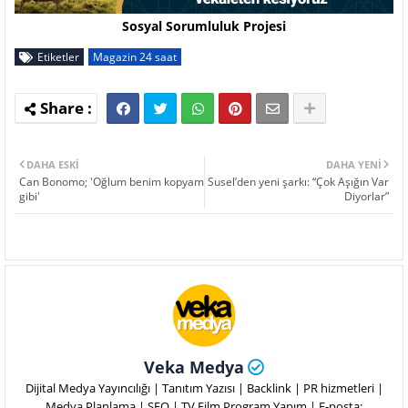
Sosyal Sorumluluk Projesi
Etiketler
Magazin 24 saat
DAHA ESKI
DAHA YENI
Can Bonomo; 'Oğlum benim kopyam
Susel’den yeni şarkı: “Çok Aşığın Var
gibi'
Diyorlar”
Veka Medya
Dijital Medya Yayıncılığı | Tanıtım Yazısı | Backlink | PR hizmetleri |
Medya Planlama | SEO | TV Film Program Yapım | E-posta: