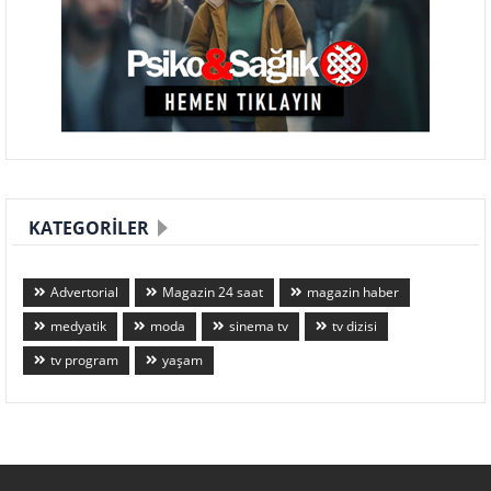
KATEGORILER
Advertorial
Magazin 24 saat
magazin haber
medyatik
moda
sinema tv
tv dizisi
tv program
yaşam