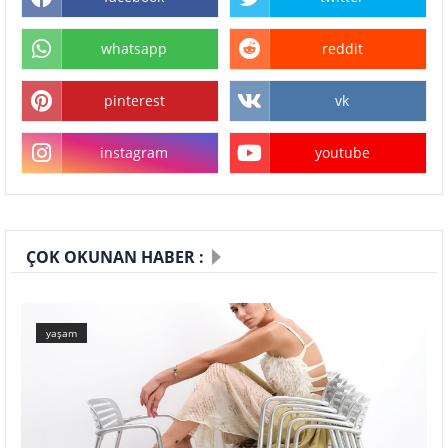
whatsapp
reddit
pinterest
vk
instagram
youtube
ÇOK OKUNAN HABER :
yaşam