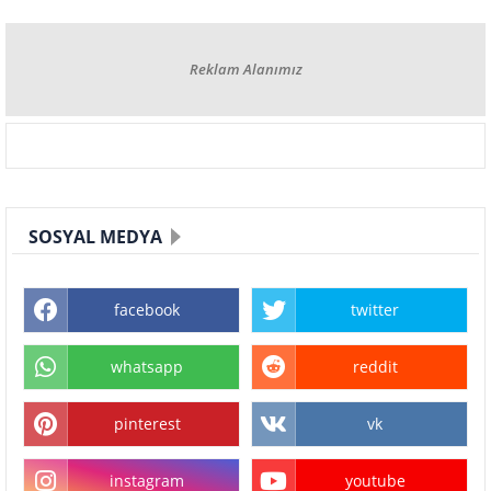
Reklam Alanımız
SOSYAL MEDYA
facebook
twitter
whatsapp
reddit
pinterest
vk
instagram
youtube