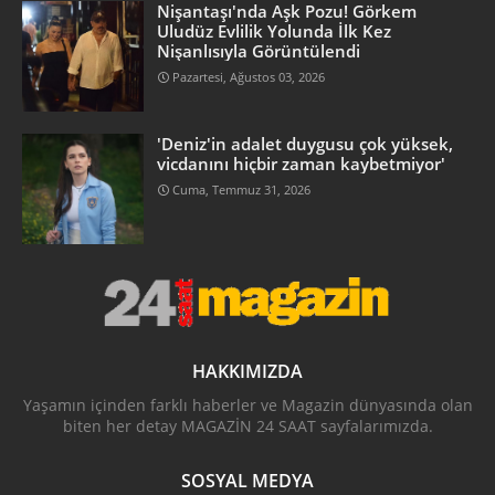
Nişantaşı'nda Aşk Pozu! Görkem
Uludüz Evlilik Yolunda İlk Kez
Nişanlısıyla Görüntülendi
Pazartesi, Ağustos 03, 2026
'Deniz'in adalet duygusu çok yüksek,
vicdanını hiçbir zaman kaybetmiyor'
Cuma, Temmuz 31, 2026
HAKKIMIZDA
Yaşamın içinden farklı haberler ve Magazin dünyasında olan
biten her detay MAGAZİN 24 SAAT sayfalarımızda.
SOSYAL MEDYA