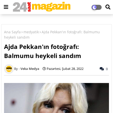
Ana Sayfa
medyatik
Ajda Pekkan'ın fotoğrafı: Balmumu
heykeli sandım
Ajda Pekkan'ın fotoğrafı:
Balmumu heykeli sandım
Veka Medya
Pazartesi, Şubat 28, 2022
0