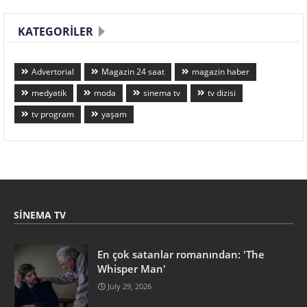
KATEGORILER
Advertorial
Magazin 24 saat
magazin haber
medyatik
moda
sinema tv
tv dizisi
tv program
yaşam
SINEMA TV
En çok satanlar romanından: 'The
Whisper Man'
July 29, 2026