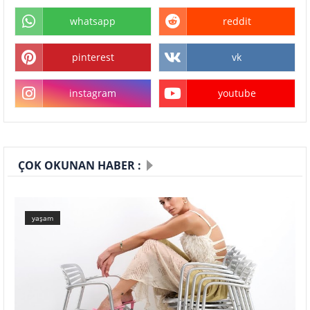
whatsapp
reddit
pinterest
vk
instagram
youtube
ÇOK OKUNAN HABER :
yaşam