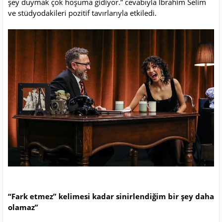
şey duymak çok hoşuma gidiyor.” cevabıyla İbrahim Selim
ve stüdyodakileri pozitif tavırlarıyla etkiledi.
“Fark etmez” kelimesi kadar sinirlendiğim bir şey daha
olamaz”