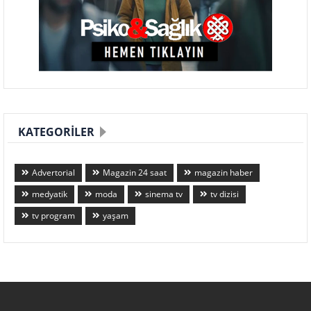
KATEGORILER
Advertorial
Magazin 24 saat
magazin haber
medyatik
moda
sinema tv
tv dizisi
tv program
yaşam