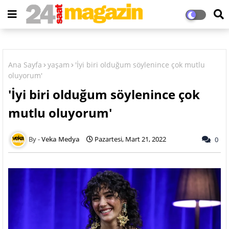
Ana Sayfa
yaşam
'İyi biri olduğum söylenince çok mutlu
oluyorum'
'İyi biri olduğum söylenince çok
mutlu oluyorum'
Veka Medya
Pazartesi, Mart 21, 2022
0