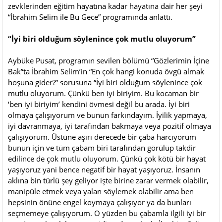
zevklerinden eğitim hayatına kadar hayatına dair her şeyi
“İbrahim Selim ile Bu Gece” programında anlattı.
“İyi biri olduğum söylenince çok mutlu oluyorum”
Aybüke Pusat, programın sevilen bölümü “Gözlerimin İçine
Bak”ta İbrahim Selim’in “En çok hangi konuda övgü almak
hoşuna gider?” sorusuna “İyi biri olduğum söylenince çok
mutlu oluyorum. Çünkü ben iyi biriyim. Bu kocaman bir
‘ben iyi biriyim’ kendini övmesi değil bu arada. İyi biri
olmaya çalışıyorum ve bunun farkındayım. İyilik yapmaya,
iyi davranmaya, iyi tarafından bakmaya veya pozitif olmaya
çalışıyorum. Üstüne aşırı derecede bir çaba harcıyorum
bunun için ve tüm çabam biri tarafından görülüp takdir
edilince de çok mutlu oluyorum. Çünkü çok kötü bir hayat
yaşıyoruz yani bence negatif bir hayat yaşıyoruz. İnsanın
aklına bin türlü şey geliyor işte birine zarar vermek olabilir,
manipüle etmek veya yalan söylemek olabilir ama ben
hepsinin önüne engel koymaya çalışıyor ya da bunları
seçmemeye çalışıyorum. O yüzden bu çabamla ilgili iyi bir