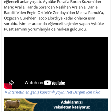
eğlenceli anlar yaşattı. Aybüke Pusat’a Boran Kuzum’dan
Meriç Aral’a, Hande Soral’dan Neslihan Arslan’a, Daniel
Radcliffe’den Engin Öztürk’e Zendaya’dan Melisa Pamuk’a,
Özgecan Gürel’den Jacop Elordi’ye kadar onlarca isim
soruldu. İsimler arasında eğlenceli seçimler yapan Aybüke
Pusat samimi yorumlarıyla da herkesi güldürdü.
✎ İnternetin en geniş kapsamlı yayını Net Dergim için tıkla