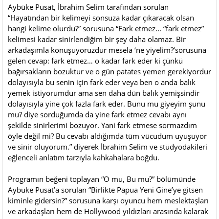
Aybüke Pusat, İbrahim Selim tarafından sorulan
“Hayatından bir kelimeyi sonsuza kadar çıkaracak olsan
hangi kelime olurdu?” sorusuna “Fark etmez... “fark etmez”
kelimesi kadar sinirlendiğim bir şey daha olamaz. Bir
arkadaşımla konuşuyoruzdur mesela ‘ne yiyelim?’sorusuna
gelen cevap: fark etmez… o kadar fark eder ki çünkü
bağırsakların bozuktur ve o gün patates yemen gerekiyordur
dolayısıyla bu senin için fark eder veya ben o anda balık
yemek istiyorumdur ama sen daha dün balık yemişsindir
dolayısıyla yine çok fazla fark eder. Bunu mu giyeyim şunu
mu? diye sorduğumda da yine fark etmez cevabı aynı
şekilde sinirlerimi bozuyor. Yani fark etmese sormazdım
öyle değil mi? Bu cevabı aldığımda tüm vücudum uyuşuyor
ve sinir oluyorum.” diyerek İbrahim Selim ve stüdyodakileri
eğlenceli anlatım tarzıyla kahkahalara boğdu.
Programın beğeni toplayan “O mu, Bu mu?” bölümünde
Aybüke Pusat’a sorulan “Birlikte Papua Yeni Gine’ye gitsen
kiminle gidersin?” sorusuna karşı oyuncu hem meslektaşları
ve arkadaşları hem de Hollywood yıldızları arasında kalarak