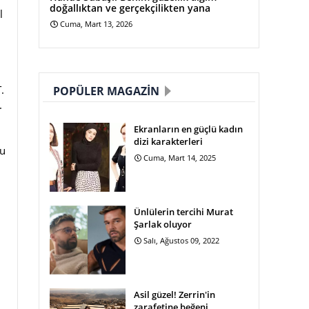
doğallıktan ve gerçekçilikten yana
l
Cuma, Mart 13, 2026
.
.
POPÜLER MAGAZIN
.
Ekranların en güçlü kadın
dizi karakterleri
lu
Cuma, Mart 14, 2025
Ünlülerin tercihi Murat
Şarlak oluyor
Salı, Ağustos 09, 2022
Asil güzel! Zerrin'in
zarafetine beğeni