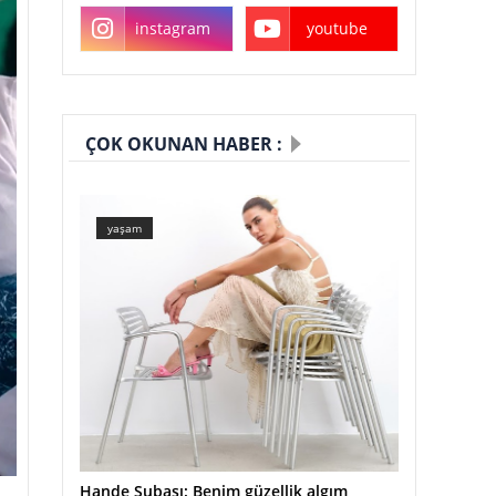
instagram
youtube
ÇOK OKUNAN HABER :
yaşam
Hande Subaşı: Benim güzellik algım