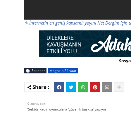
✎ İnternetin en geniş kapsamlı yayını Net Dergim için t
Sosya
Etiketler
Magazin 24 saat
DAHA ESKI
'Sektör kadın oyunculara ‘güzellik baskısı’ yapıyor'