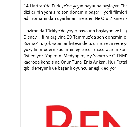
14 Haziran’da Türkiye’de yayın hayatına başlayan The
dizilerinin yanı sıra son dönemin başarılı yerli filmle
adlı romanından uyarlanan ‘Benden Ne Olur?’ sinema
Haziran’da Türkiye’de yayın hayatına başlayan ve ilk g
Disney+, film arşivine 29 Temmuz’da son dönemin dikk
Kızmaz’ın, çok satanlar listesinde uzun süre zirvede 
yüzyılın modern kadınının eğlenceli maceralarını ko
üstleniyor. Yapımını Medyapım, Ay Yapım ve CJ ENM’ın
kadroda kendisine Onur Tuna, Enis Arıkan, Nur Fettah
gibi deneyimli ve başarılı oyuncular eşlik ediyor.