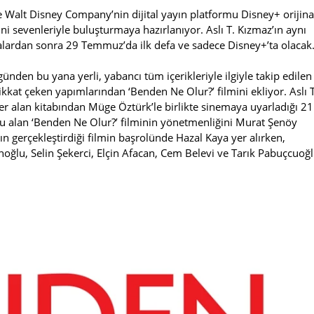
 Walt Disney Company’nin dijital yayın platformu Disney+ orijina
rini sevenleriyle buluşturmaya hazırlanıyor. Aslı T. Kızmaz’ın aynı
lardan sonra 29 Temmuz’da ilk defa ve sadece Disney+’ta olacak
ünden bu yana yerli, yabancı tüm içerikleriyle ilgiyle takip edilen
at çeken yapımlarından ‘Benden Ne Olur?’ filmini ekliyor. Aslı T
yer alan kitabından Müge Öztürk’le birlikte sinemaya uyarladığı 21
nu alan ‘Benden Ne Olur?’ filminin yönetmenliğini Murat Şenöy
 gerçekleştirdiği filmin başrolünde Hazal Kaya yer alırken,
oğlu, Selin Şekerci, Elçin Afacan, Cem Belevi ve Tarık Pabuçcuoğ