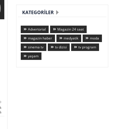
KATEGORILER
Advertorial
Magazin 24 saat
magazin haber
medyatik
moda
sinema tv
tv dizisi
tv program
yaşam
k
ı