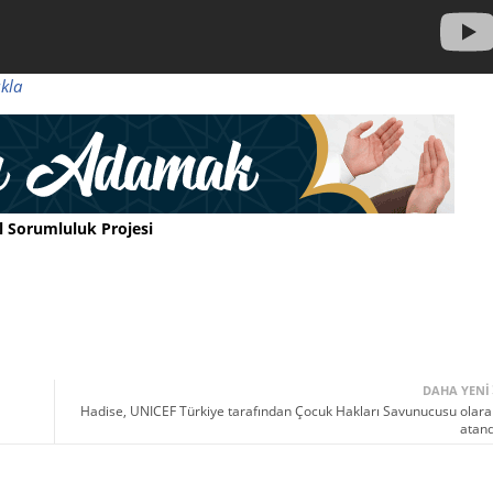
ıkla
l Sorumluluk Projesi
DAHA YENI
Hadise, UNICEF Türkiye tarafından Çocuk Hakları Savunucusu olara
atand