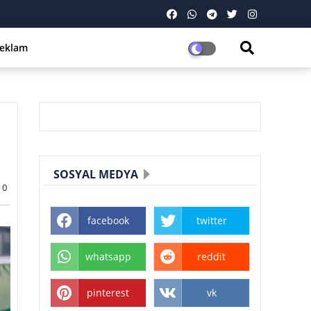
eklam
SOSYAL MEDYA
0
facebook
twitter
whatsapp
reddit
pinterest
vk