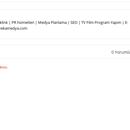
Backlink | PR hizmetleri | Medya Planlama | SEO | TV Film Program Yapım | E-
.vekamedya.com
0 Yoruml
dmin.