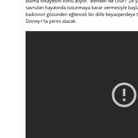
bulma hikayesini konu alıyor. ‘Benden Ne Olur?’ 28 y
savrulan hayatında tutunmaya karar vermesiyle başla
kadınının gözünden eğlenceli bir dille beyazperdeye
Disney+’ta yerini alacak.