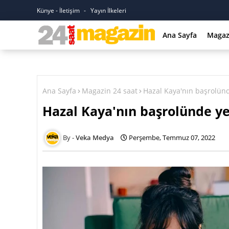
Künye - İletişim
Yayın İlkeleri
Ana Sayfa
Magaz
Ana Sayfa
Magazin 24 saat
Hazal Kaya'nın başrolünd
Hazal Kaya'nın başrolünde ye
Veka Medya
Perşembe, Temmuz 07, 2022