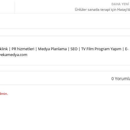
DAHA YENI
Ünlüler sanatla terapi için Hatay’d
Backlink | PR hizmetleri | Medya Planlama | SEO | TV Film Program Yapım | E-
.vekamedya.com
0 Yoruml
dmin.