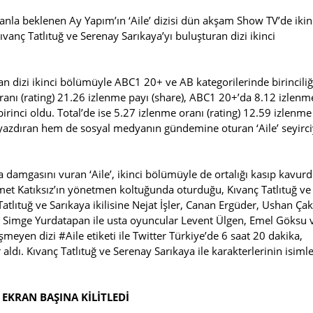
nla beklenen Ay Yapım’ın ‘Aile’ dizisi dün akşam Show TV’de ikin
Kıvanç Tatlıtuğ ve Serenay Sarıkaya’yı buluşturan dizi ikinci
dizi ikinci bölümüyle ABC1 20+ ve AB kategorilerinde birinciliğ
ranı (rating) 21.26 izlenme payı (share), ABC1 20+’da 8.12 izlenm
birinci oldu. Total’de ise 5.27 izlenme oranı (rating) 12.59 izlenme
e yazdıran hem de sosyal medyanın gündemine oturan ‘Aile’ seyirci
 damgasını vuran ‘Aile’, ikinci bölümüyle de ortalığı kasıp kavurd
 Katıksız’ın yönetmen koltuğunda oturduğu, Kıvanç Tatlıtuğ ve
Tatlıtuğ ve Sarıkaya ikilisine Nejat İşler, Canan Ergüder, Ushan Çak
Simge Yurdatapan ile usta oyuncular Levent Ülgen, Emel Göksu 
meyen dizi #Aile etiketi ile Twitter Türkiye’de 6 saat 20 dakika,
 aldı. Kıvanç Tatlıtuğ ve Serenay Sarıkaya ile karakterlerinin isimle
 EKRAN BAŞINA KİLİTLEDİ