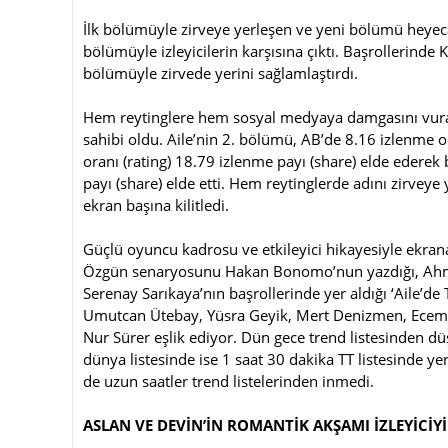
İlk bölümüyle zirveye yerleşen ve yeni bölümü heyeca
bölümüyle izleyicilerin karşısına çıktı. Başrollerinde 
bölümüyle zirvede yerini sağlamlaştırdı.
Hem reytinglere hem sosyal medyaya damgasını vuran 
sahibi oldu. Aile’nin 2. bölümü, AB’de 8.16 izlenme o
oranı (rating) 18.79 izlenme payı (share) elde ederek 
payı (share) elde etti. Hem reytinglerde adını zirvey
ekran başına kilitledi.
Güçlü oyuncu kadrosu ve etkileyici hikayesiyle ekrana
Özgün senaryosunu Hakan Bonomo’nun yazdığı, Ahmet
Serenay Sarıkaya’nın başrollerinde yer aldığı ‘Aile’de 
Umutcan Ütebay, Yüsra Geyik, Mert Denizmen, Ecem 
Nur Sürer eşlik ediyor. Dün gece trend listesinden düş
dünya listesinde ise 1 saat 30 dakika TT listesinde yer
de uzun saatler trend listelerinden inmedi.
ASLAN VE DEVİN’İN ROMANTİK AKŞAMI İZLEYİCİYİ