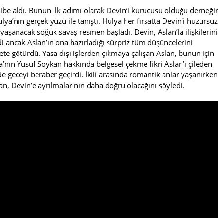
kibe aldı. Bunun ilk adımı olarak Devin’i kurucusu olduğu derneği
lya’nın gerçek yüzü ile tanıştı. Hülya her fırsatta Devin’i huzursuz
yaşanacak soğuk savaş resmen başladı. Devin, Aslan’la ilişkilerin
di ancak Aslan’ın ona hazırladığı sürpriz tüm düşüncelerini
avete götürdü. Yasa dışı işlerden çıkmaya çalışan Aslan, bunun için
lla’nın Yusuf Soykan hakkında belgesel çekme fikri Aslan’ı çileden
de geceyi beraber geçirdi. İkili arasında romantik anlar yaşanırken
slan, Devin’e ayrılmalarının daha doğru olacağını söyledi.