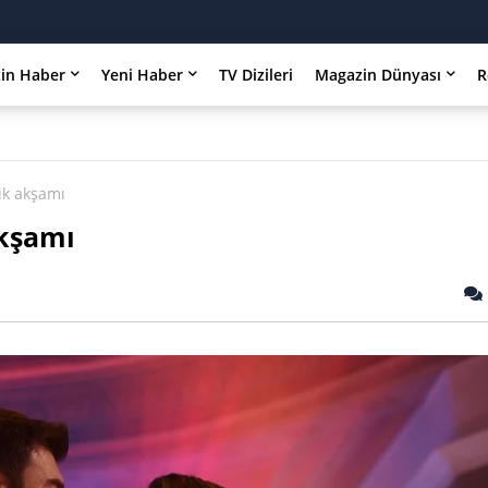
in Haber
Yeni Haber
TV Dizileri
Magazin Dünyası
R
ik akşamı
akşamı