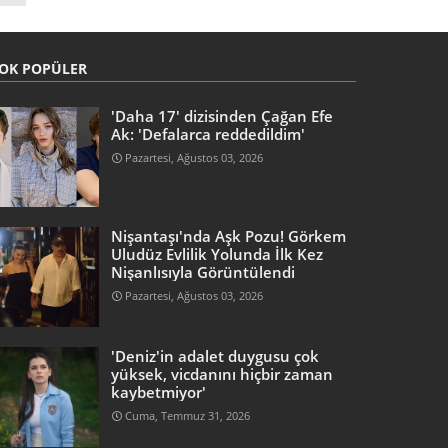
OK POPÜLER
'Daha 17' dizisinden Çağan Efe
Ak: 'Defalarca reddedildim'
Pazartesi, Ağustos 03, 2026
Nişantaşı'nda Aşk Pozu! Görkem
Uludüz Evlilik Yolunda İlk Kez
Nişanlısıyla Görüntülendi
Pazartesi, Ağustos 03, 2026
'Deniz'in adalet duygusu çok
yüksek, vicdanını hiçbir zaman
kaybetmiyor'
Cuma, Temmuz 31, 2026