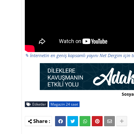
✎ İnternetin en geniş kapsamlı yayını Net Dergim için t
Sosya
Etiketler
Magazin 24 saat