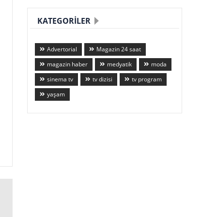
KATEGORILER
Advertorial
Magazin 24 saat
magazin haber
medyatik
moda
sinema tv
tv dizisi
tv program
yaşam