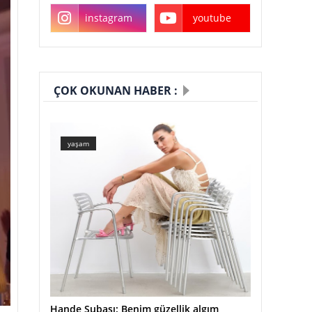
instagram
youtube
ÇOK OKUNAN HABER :
yaşam
Hande Subaşı: Benim güzellik algım