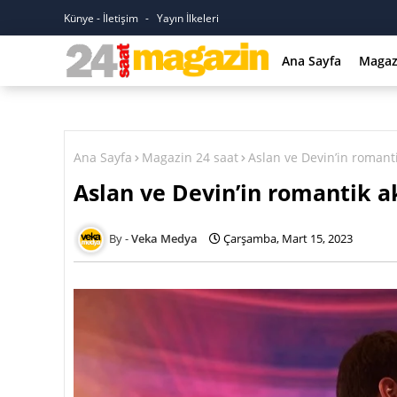
Künye - İletişim
Yayın İlkeleri
Ana Sayfa
Magaz
Ana Sayfa
Magazin 24 saat
Aslan ve Devin’in romant
Aslan ve Devin’in romantik 
Veka Medya
Çarşamba, Mart 15, 2023