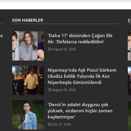
SON HABERLER
Ç
he
'Daha 17' dizisinden Çağan Efe
Ak: 'Defalarca reddedildim'
August 03, 2026
Nişantaşı'nda Aşk Pozu! Görkem
Uludüz Evlilik Yolunda İlk Kez
Nişanlısıyla Görüntülendi
August 03, 2026
'Deniz'in adalet duygusu çok
yüksek, vicdanını hiçbir zaman
kaybetmiyor'
July 31, 2026