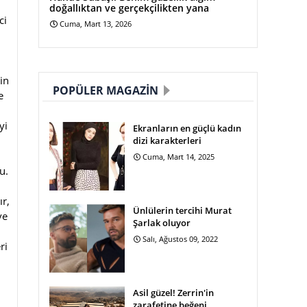
doğallıktan ve gerçekçilikten yana
ci
Cuma, Mart 13, 2026
in
POPÜLER MAGAZIN
e
yi
Ekranların en güçlü kadın
dizi karakterleri
Cuma, Mart 14, 2025
u.
ır,
Ünlülerin tercihi Murat
ve
Şarlak oluyor
Salı, Ağustos 09, 2022
ri
Asil güzel! Zerrin'in
zarafetine beğeni