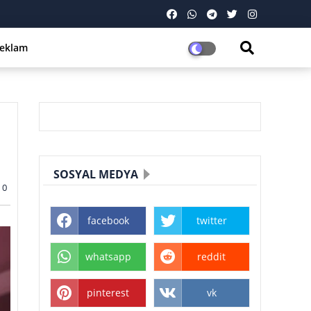
eklam
SOSYAL MEDYA
0
facebook
twitter
whatsapp
reddit
pinterest
vk