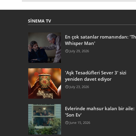
SINEMA TV
En çok satanlar romanından: 'T
Whisper Man'
July 29, 2026
'Aşk Tesadüfleri Sever 3' sizi
yeniden davet ediyor
July 23, 2026
Evlerinde mahsur kalan bir aile:
'Son Ev'
June 15, 2026