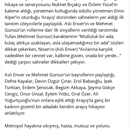
hikaye ve senaryosunu Nükhet Bıçakçı ve Özlem Yücel’in
kaleme aldığı, yönetmen koltuğunda ödüllü yönetmen Emin
Alper’in oturduğu ‘Arayış’ dizisinden sahnelerin yer aldığı ilk
tanıtım izleyicilerle paylaşıldı. Aslı Enver’in ve Mehmet
Günsür’ün rollerine dair ilk sinyallerin verildiği tanıtımda
Tufan (Mehmet Günsür) karakterinin “Mutluluk bir ada,
kulaç attıkça uzaklaşan, asla ulaşamadığımız bir ada” sözleri
dikkat çekerken, Nisan’ın (Aslı Enver) “Acılarına karşılık
vadedilen bir cennet var, kalbine güven, orada bir yerde…”
dediği çarpıcı sahneler dikkatleri çekiyor.
Aslı Enver ve Mehmet Günsür’ün başrollerini paylaştığı,
Defne Kayalar, Devin Özgür Çınar, Erol Babaoğlu, İpek
Türktan, Erdem Şenocak, Begüm Akkaya, Şeyma Gökçe
Cengiz, Onur Ünsal, Eylem Yıldız, Oral Özer, Ali
Yoğurtçuoğlu’nun onlara eşlik ettiği Arayış’ta genç bir
kadının gizemli bir adadaki kendini arayış hikayesi
anlatılıyor.
Metropol hayatına sıkışmış, hasta, mutsuz ve yolunu