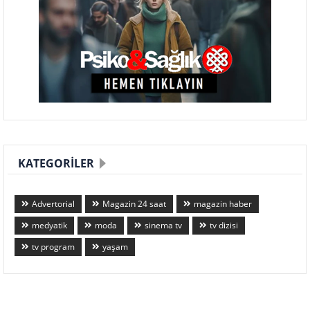
KATEGORILER
Advertorial
Magazin 24 saat
magazin haber
medyatik
moda
sinema tv
tv dizisi
tv program
yaşam