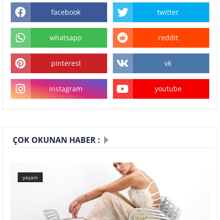
facebook
twitter
whatsapp
reddit
pinterest
vk
instagram
youtube
ÇOK OKUNAN HABER :
yaşam