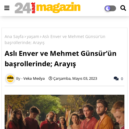
Ana Sayfa
yaşam
Aslı Enver ve Mehmet Günsür’ün
başrollerinde; Arayış
Aslı Enver ve Mehmet Günsür’ün
başrollerinde; Arayış
Veka Medya
Çarşamba, Mayıs 03, 2023
0