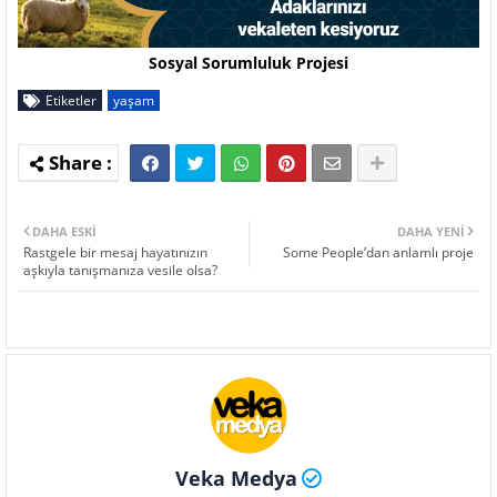
Sosyal Sorumluluk Projesi
Etiketler
yaşam
DAHA ESKI
DAHA YENI
Rastgele bir mesaj hayatınızın
Some People’dan anlamlı proje
aşkıyla tanışmanıza vesile olsa?
Veka Medya