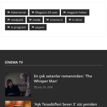
Advertorial
Magazin 24 saat
magazin haber
medyatik
moda
sinema tv
tv dizisi
tv program
yaşam
SINEMA TV
En çok satanlar romanından: 'The
Whisper Man'
July 29, 2026
'Aşk Tesadüfleri Sever 3' sizi yeniden