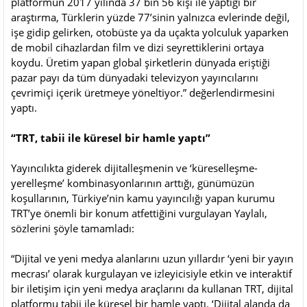
platformun 2017 yılında 37 bin 56 kişi ile yaptığı bir
araştırma, Türklerin yüzde 77’sinin yalnızca evlerinde değil,
işe gidip gelirken, otobüste ya da uçakta yolculuk yaparken
de mobil cihazlardan film ve dizi seyrettiklerini ortaya
koydu. Üretim yapan global şirketlerin dünyada eriştiği
pazar payı da tüm dünyadaki televizyon yayıncılarını
çevrimiçi içerik üretmeye yöneltiyor.” değerlendirmesini
yaptı.
“TRT, tabii ile küresel bir hamle yaptı”
Yayıncılıkta giderek dijitalleşmenin ve ‘küreselleşme-
yerelleşme’ kombinasyonlarının arttığı, günümüzün
koşullarının, Türkiye’nin kamu yayıncılığı yapan kurumu
TRT’ye önemli bir konum atfettiğini vurgulayan Yaylalı,
sözlerini şöyle tamamladı:
“Dijital ve yeni medya alanlarını uzun yıllardır ‘yeni bir yayın
mecrası’ olarak kurgulayan ve izleyicisiyle etkin ve interaktif
bir iletişim için yeni medya araçlarını da kullanan TRT, dijital
platformu tabii ile küresel bir hamle yaptı. ‘Dijital alanda da