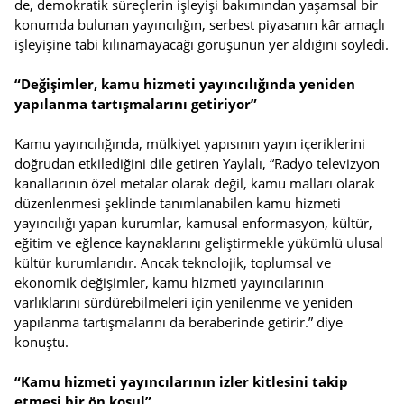
de, demokratik süreçlerin işleyişi bakımından yaşamsal bir
konumda bulunan yayıncılığın, serbest piyasanın kâr amaçlı
işleyişine tabi kılınamayacağı görüşünün yer aldığını söyledi.
“Değişimler, kamu hizmeti yayıncılığında yeniden
yapılanma tartışmalarını getiriyor”
Kamu yayıncılığında, mülkiyet yapısının yayın içeriklerini
doğrudan etkilediğini dile getiren Yaylalı, “Radyo televizyon
kanallarının özel metalar olarak değil, kamu malları olarak
düzenlenmesi şeklinde tanımlanabilen kamu hizmeti
yayıncılığı yapan kurumlar, kamusal enformasyon, kültür,
eğitim ve eğlence kaynaklarını geliştirmekle yükümlü ulusal
kültür kurumlarıdır. Ancak teknolojik, toplumsal ve
ekonomik değişimler, kamu hizmeti yayıncılarının
varlıklarını sürdürebilmeleri için yenilenme ve yeniden
yapılanma tartışmalarını da beraberinde getirir.” diye
konuştu.
“Kamu hizmeti yayıncılarının izler kitlesini takip
etmesi bir ön koşul”