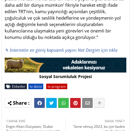
daha adil bir dünya mümkün’ fikriyle hareket ettiği ifade
edilen TRT’nin, kamu yayıncılığı açısından çeşitlilik,
çoğulculuk ve çok seslilik hedeflerine ve yöndeşmenin yol
açtığı değişimle kendi seçeneklerini oluşturabilen
kullanıcılarına ulaşmakta yeni görevleri ve önemli bir
konumu olduğu bu noktada açıkça görülüyor.”
✎ İnternetin en geniş kapsamlı yayını Net Dergim için tıkla
Sosyal Sorumluluk Projesi
Etiketler
tv dizisi
tv program
DAHA ESKI
DAHA YENI
Engin Altan Düzyatan, ‘Dubai
'Sene olmuş 2023, bu işin kadını