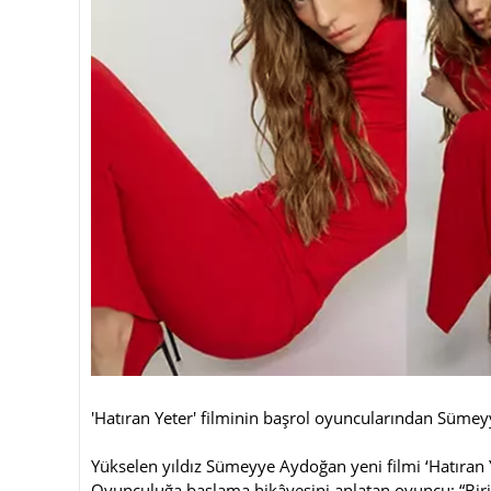
'Hatıran Yeter' filminin başrol oyuncularından Süme
Yükselen yıldız Sümeyye Aydoğan yeni filmi ‘Hatıran 
Oyunculuğa başlama hikâyesini anlatan oyuncu: “Biri b