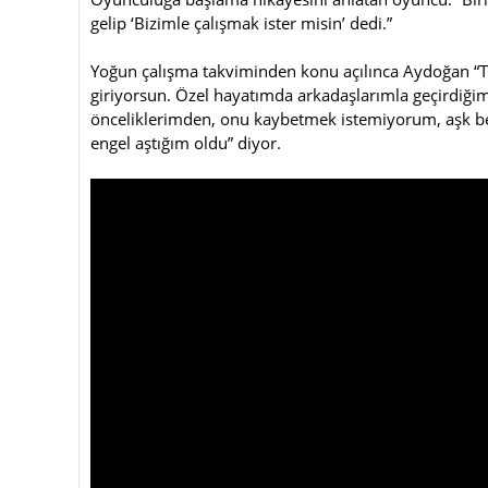
gelip ‘Bizimle çalışmak ister misin’ dedi.”
Yoğun çalışma takviminden konu açılınca Aydoğan 
giriyorsun. Özel hayatımda arkadaşlarımla geçirdiği
önceliklerimden, onu kaybetmek istemiyorum, aşk beni
engel aştığım oldu” diyor.