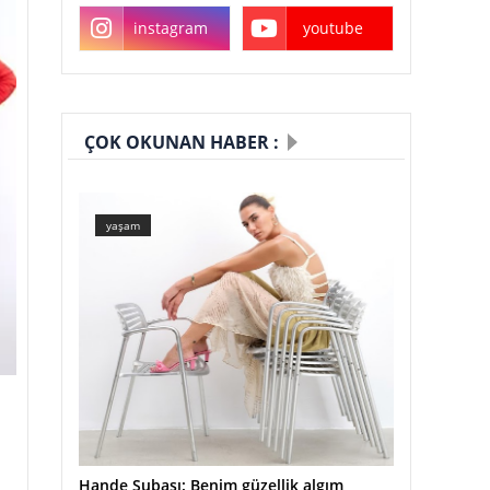
instagram
youtube
ÇOK OKUNAN HABER :
yaşam
Hande Subaşı: Benim güzellik algım
i