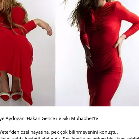
yye Aydoğan ‘Hakan Gence ile Sıkı Muhabbet’te
Yeter’den özel hayatına, pek çok bilinmeyenini konuştu.
eni yolda keşfetti gibi oldu. Beşiktaş’ta gezerken bir ajans sahib