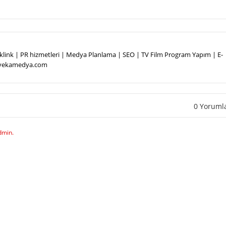
Backlink | PR hizmetleri | Medya Planlama | SEO | TV Film Program Yapım | E-
.vekamedya.com
0 Yoruml
dmin.