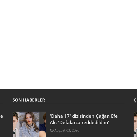
SON HABERLER
Ç
he
'Daha 17' dizisinden Çağan Efe
Ak: 'Defalarca reddedildim'
August 03, 2026