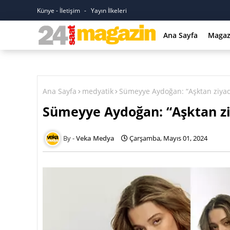
Künye - İletişim
Yayın İlkeleri
Ana Sayfa
Magaz
Ana Sayfa
medyatik
Sümeyye Aydoğan: “Aşktan ziyade
Sümeyye Aydoğan: “Aşktan ziy
Veka Medya
Çarşamba, Mayıs 01, 2024