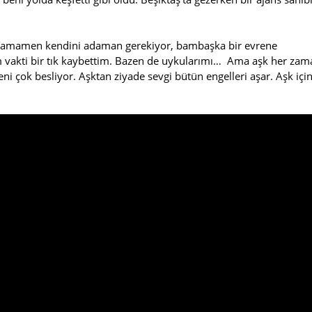
“Tamamen kendini adaman gerekiyor, bambaşka bir evrene
m vakti bir tık kaybettim. Bazen de uykularımı… Ama aşk her zam
 çok besliyor. Aşktan ziyade sevgi bütün engelleri aşar. Aşk içi