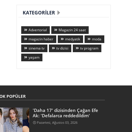
KATEGORILER
Advertorial
Magazin 24 saat
magazin haber
medyatik
moda
sinema tv
tv dizisi
tv program
yaşam
OK POPÜLER
'Daha 17' dizisinden Çağan Efe
Ak: 'Defalarca reddedildim'
Pazartesi, Ağustos 03, 2026