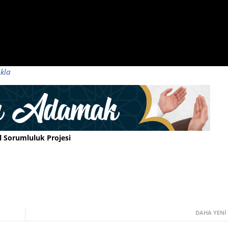
ıkla
l Sorumluluk Projesi
DAHA YENI