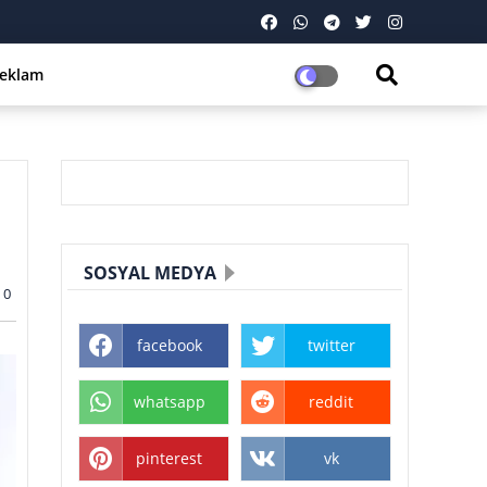
eklam
SOSYAL MEDYA
0
facebook
twitter
whatsapp
reddit
pinterest
vk