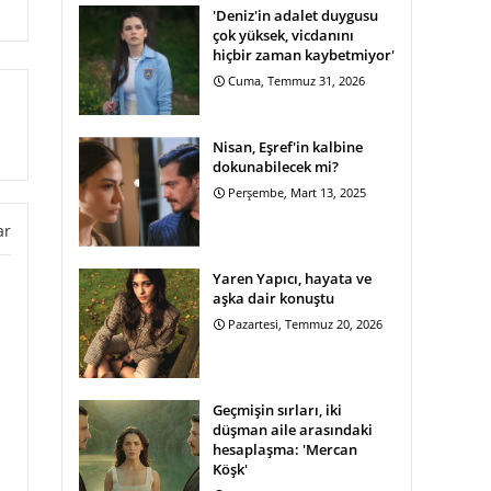
'Deniz'in adalet duygusu
çok yüksek, vicdanını
hiçbir zaman kaybetmiyor'
Cuma, Temmuz 31, 2026
Nisan, Eşref'in kalbine
dokunabilecek mi?
Perşembe, Mart 13, 2025
ar
Yaren Yapıcı, hayata ve
aşka dair konuştu
Pazartesi, Temmuz 20, 2026
Geçmişin sırları, iki
düşman aile arasındaki
hesaplaşma: 'Mercan
Köşk'