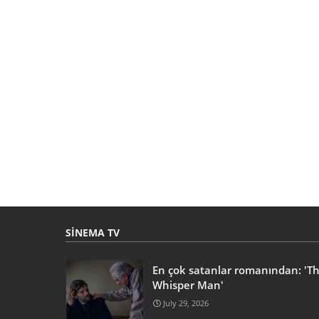
SINEMA TV
En çok satanlar romanından: 'T
Whisper Man'
July 29, 2026