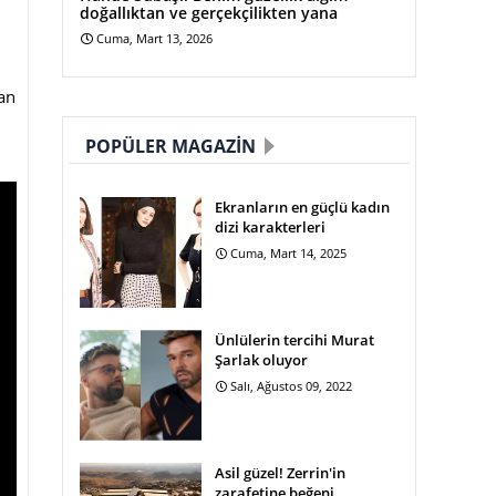
doğallıktan ve gerçekçilikten yana
Cuma, Mart 13, 2026
an
n
POPÜLER MAGAZIN
Ekranların en güçlü kadın
dizi karakterleri
Cuma, Mart 14, 2025
Ünlülerin tercihi Murat
Şarlak oluyor
Salı, Ağustos 09, 2022
Asil güzel! Zerrin'in
zarafetine beğeni