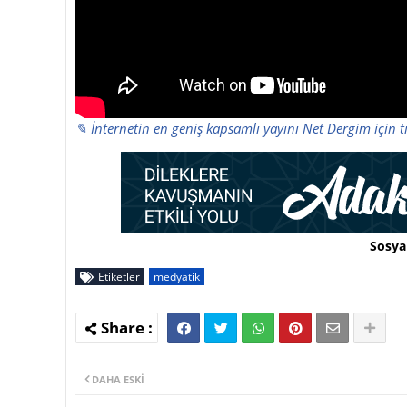
✎ İnternetin en geniş kapsamlı yayını Net Dergim için t
Sosya
Etiketler
medyatik
DAHA ESKI