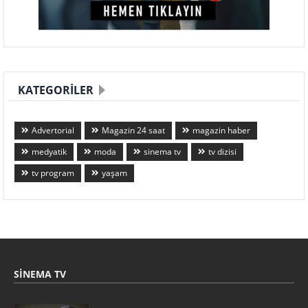
KATEGORILER
Advertorial
Magazin 24 saat
magazin haber
medyatik
moda
sinema tv
tv dizisi
tv program
yaşam
SINEMA TV