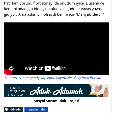
hatırlamıyorum, flört etmeyi de unuttum iyice. Düzenli ve
kendini adadığın bir ilişkin olunca o güdüler yavaş yavaş
gidiyor. Ama aşkın dili olsaydı benim için ‘Manyak’ derdi.”
✎ İnternetin en geniş kapsamlı yayını Net Dergim için tıkla
Sosyal Sorumluluk Projesi
Etiketler
magazin haber