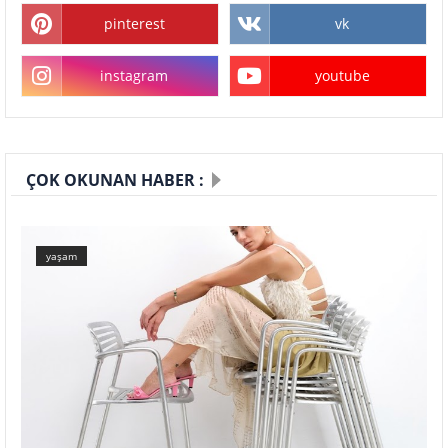
pinterest
vk
instagram
youtube
ÇOK OKUNAN HABER :
yaşam