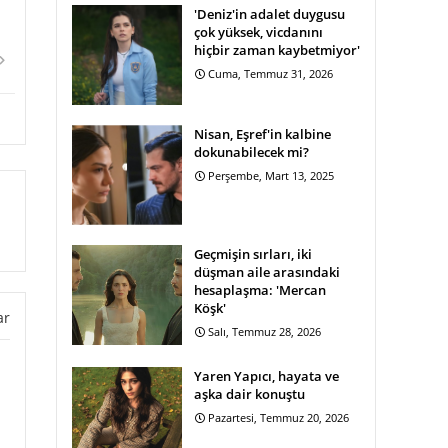
'Deniz'in adalet duygusu
çok yüksek, vicdanını
hiçbir zaman kaybetmiyor'
Cuma, Temmuz 31, 2026
Nisan, Eşref'in kalbine
dokunabilecek mi?
Perşembe, Mart 13, 2025
Geçmişin sırları, iki
düşman aile arasındaki
hesaplaşma: 'Mercan
Köşk'
ar
Salı, Temmuz 28, 2026
Yaren Yapıcı, hayata ve
aşka dair konuştu
Pazartesi, Temmuz 20, 2026