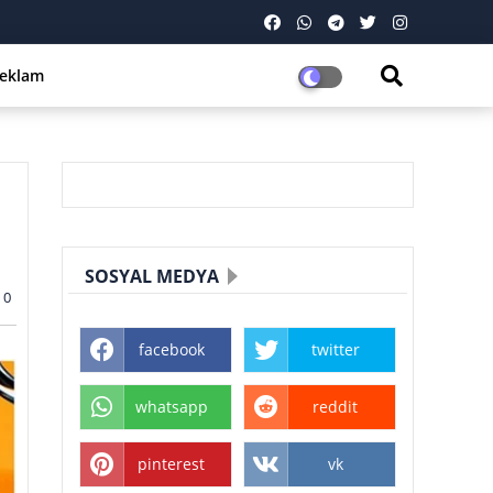
eklam
SOSYAL MEDYA
0
facebook
twitter
whatsapp
reddit
pinterest
vk