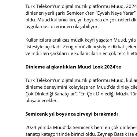
Türk Telekom’un dijital müzik platformu Muud, 2024 y
dinlenen yerli şarkı Semicenk’ten “Eyvah Neye Yarar”,
oldu. Muud kullanıcıları, yıl boyunca en çok neleri d
uygulaması üzerinden ulaşabiliyor.
Kullanıcılara aralıksız müzik keyfi yaşatan Muud, y
listesiyle açıkladı. Zengin müzik arşiviyle dikkat çek
ve indirilen şarkıları ile kullanıcıların en çok tercih ett
Dinleme alışkanlıkları Muud Look 2024’te
Türk Telekom'un dijital müzik platformu Muud, kulla
dinleme deneyimini kolaylaştıran Muud’da dinleyiciler
Çok Dinlediği Sanatçılar”, “En Çok Dinlediği Müzik Türl
ulaşabilecekler.
Semicenk yıl boyunca zirveyi bırakmadı
2024 yılında Muud’da Semicenk hem en çok dinlenen y
sanatçı kategorisinde birinci oldu. Zeynep Bastık ise e