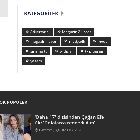
KATEGORILER
Advertorial
Magazin 24 saat
magazin haber
medyatik
moda
sinema tv
tv dizisi
tv program
yaşam
OK POPÜLER
'Daha 17' dizisinden Çağan Efe
Ak: 'Defalarca reddedildim'
Pazartesi, Ağustos 03, 2026