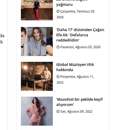
yağmuru
Çarşamba, Temmuz 29,
2026
'Daha 17' dizisinden Çağan
Efe Ak: 'Defalarca
nda
reddedildim'
lk
Pazartesi, Ağustos 03, 2026
ı
Global Müzisyen VIIA
hakkında
Perşembe, Ağustos 11,
2022
'Mazohist bir şekilde keyif
alıyorum'
Salı, Ağustos 09, 2022