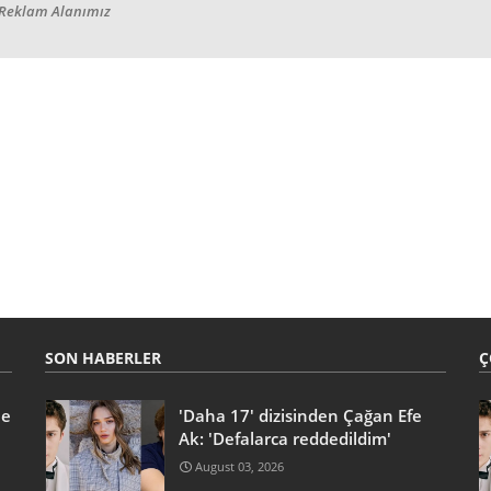
Reklam Alanımız
SON HABERLER
Ç
he
'Daha 17' dizisinden Çağan Efe
Ak: 'Defalarca reddedildim'
August 03, 2026