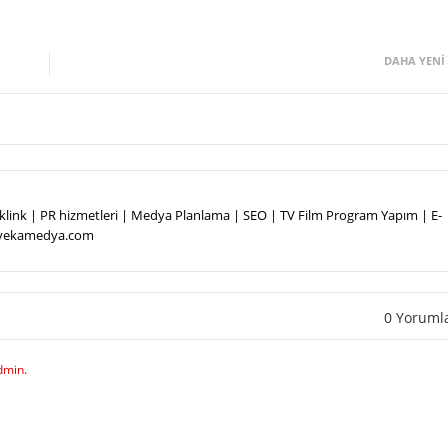
DAHA YENI
Backlink | PR hizmetleri | Medya Planlama | SEO | TV Film Program Yapım | E-
.vekamedya.com
0 Yoruml
dmin.