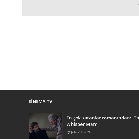
SINEMA TV
En çok satanlar romanından: 'T
Whisper Man'
July 29, 2026