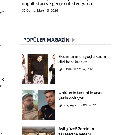
doğallıktan ve gerçekçilikten yana
Cuma, Mart 13, 2026
o”
POPÜLER MAGAZIN
ri
Ekranların en güçlü kadın
dizi karakterleri
Cuma, Mart 14, 2025
ik
En
Ünlülerin tercihi Murat
Şarlak oluyor
Salı, Ağustos 09, 2022
Asil güzel! Zerrin'in
.
zarafetine beğeni