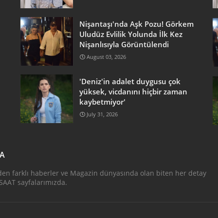
Nişantaşı'nda Aşk Pozu! Görkem
Uludüz Evlilik Yolunda İlk Kez
Nişanlısıyla Görüntülendi
August 03, 2026
'Deniz'in adalet duygusu çok
yüksek, vicdanını hiçbir zaman
kaybetmiyor'
July 31, 2026
DA
den farklı haberler ve Magazin dünyasında olan biten her detay
AAT sayfalarımızda.