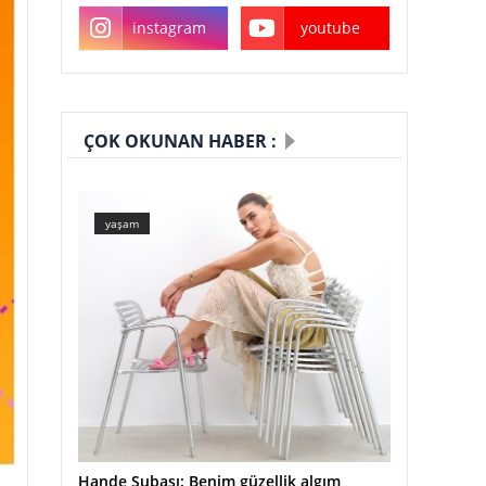
instagram
youtube
ÇOK OKUNAN HABER :
yaşam
Hande Subaşı: Benim güzellik algım