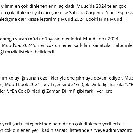
ılının en çok dinlenenlerini açıkladı. Muud’da 2024’te en çok
 en çok dinlenen yabancı şarkı ise Sabrina Carpenter’dan “Espress
inlediğine dair kişiselleştirilmiş Muud 2024 Look’larına Muud
ıla damga vuran müzik dünyasının enlerini 'Muud Look 2024'
en Muud’da; 2024’ün en çok dinlenen şarkıları, sanatçıları, albümle
iği müzik listeleri belirlendi.
nım kolaylığı sunan özellikleriyle öne çıkmaya devam ediyor. Müz
, Muud Look 2024 ile yıl içerisinde “En Çok Dinlediği Şarkılar”, “
eri”, “En Çok Dinlediği Zaman Dilimi” gibi farklı verilere
erli şarkı kategorisinde hem de en çok dinlenen yerli erkek
n çok dinlenen yerli kadın sanatçı listesinde zirveye adını yazdırdı