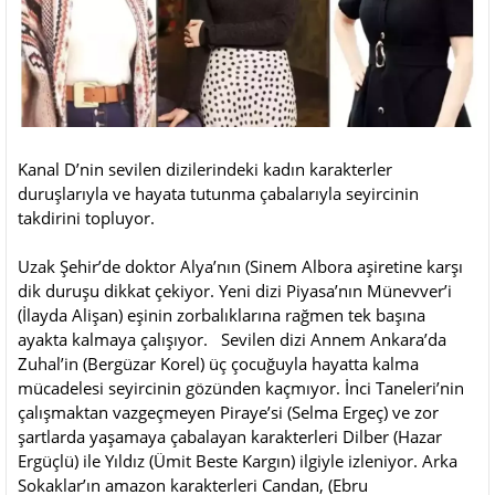
Kanal D’nin sevilen dizilerindeki kadın karakterler
duruşlarıyla ve hayata tutunma çabalarıyla seyircinin
takdirini topluyor.
Uzak Şehir’de doktor Alya’nın (Sinem Albora aşiretine karşı
dik duruşu dikkat çekiyor. Yeni dizi Piyasa’nın Münevver’i
(İlayda Alişan) eşinin zorbalıklarına rağmen tek başına
ayakta kalmaya çalışıyor. Sevilen dizi Annem Ankara’da
Zuhal’in (Bergüzar Korel) üç çocuğuyla hayatta kalma
mücadelesi seyircinin gözünden kaçmıyor. İnci Taneleri’nin
çalışmaktan vazgeçmeyen Piraye’si (Selma Ergeç) ve zor
şartlarda yaşamaya çabalayan karakterleri Dilber (Hazar
Ergüçlü) ile Yıldız (Ümit Beste Kargın) ilgiyle izleniyor. Arka
Sokaklar’ın amazon karakterleri Candan, (Ebru