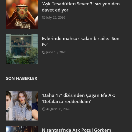
'Aşk Tesadüfleri Sever 3' sizi yeniden
davet ediyor
July 23, 2026
Evlerinde mahsur kalan bir aile: 'Son
Ev'
June 15, 2026
SON HABERLER
'Daha 17' dizisinden Çağan Efe Ak:
'Defalarca reddedildim'
August 03, 2026
Nişantaşı'nda Aşk Pozu! Görkem