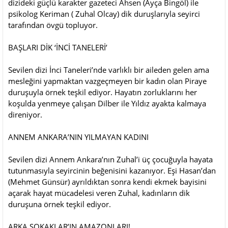
dizideki güçlü karakter gazeteci Ahsen (Ayça Bingöl) ile
psikolog Keriman ( Zuhal Olcay) dik duruşlarıyla seyirci
tarafından övgü topluyor.
BAŞLARI DİK ‘İNCİ TANELERİ’
Sevilen dizi İnci Taneleri’nde varlıklı bir aileden gelen ama
mesleğini yapmaktan vazgeçmeyen bir kadın olan Piraye
duruşuyla örnek teşkil ediyor. Hayatın zorluklarını her
koşulda yenmeye çalışan Dilber ile Yıldız ayakta kalmaya
direniyor.
ANNEM ANKARA’NIN YILMAYAN KADINI
Sevilen dizi Annem Ankara’nın Zuhal’i üç çocuğuyla hayata
tutunmasıyla seyircinin beğenisini kazanıyor. Eşi Hasan’dan
(Mehmet Günsür) ayrıldıktan sonra kendi ekmek bayisini
açarak hayat mücadelesi veren Zuhal, kadınların dik
duruşuna örnek teşkil ediyor.
ARKA SOKAKLAR’IN AMAZONLARI!