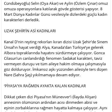
Cündübeyoğlu) Selin (Oya Akar) ve Aylin (Özlem Çınar) omuz
omuza operasyonlara katılarak gövde gösterisi yapıyor. 8
Mart Dünya Kadınlar Günü vesilesiyle dizlerdeki güçlü kadın
karakterleri derledik.
UZAK ŞEHİR’İN ASİ KADINLARI
Kanal D’nin reyting rekorları kıran dizisi Uzak Şehir’de Sinem
Ünsal’ın hayat verdiği Alya, Kanada’dan Türkiye’ye gelerek
Albora topraklarında hayatını sürdürmeye çalışıyor. Gonca
Cilasun’un canlandırdığı fenomen Sadakat karakteri, taviz
vermeyen duruşu ve tüm aileye hakim olmaya çalışmasıyla
göz dolduruyor. İmkansız aşkı yüzünden ailesiyle ters düşen
Nare (Sahra Şaş) yıkılmamaya devam ediyor.
‘PİYASA’YA RAĞMEN AYAKTA KALAN KADINLAR
Dikkat çeken dizi Piyasa’nın Münevver’i (İlayda Alişan)
annesinin ölümünün ardından acısı dinmeden abisi ve
eşinin zorbalıklarına rağmen hayatta kalmaya çalışıyor. Aynı