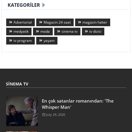
KATEGORILER
Advertorial
Magazin 24 saat
magazin haber
medyatik
moda
sinema tv
tv dizisi
tv program
yaşam
SINEMA TV
En çok satanlar romanından: 'The
Whisper Man'
July 29, 2026