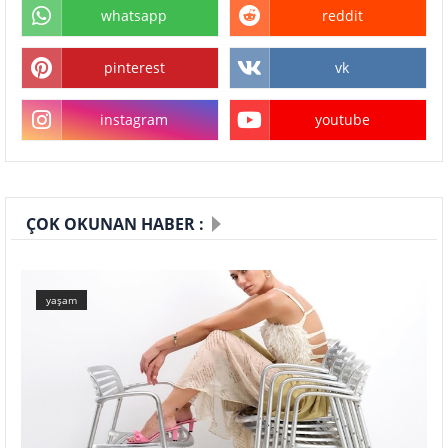
whatsapp
reddit
pinterest
vk
instagram
youtube
ÇOK OKUNAN HABER :
yaşam