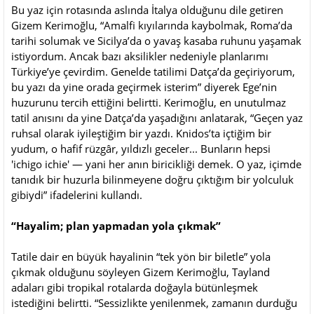
Bu yaz için rotasında aslında İtalya olduğunu dile getiren
Gizem Kerimoğlu, “Amalfi kıyılarında kaybolmak, Roma’da
tarihi solumak ve Sicilya’da o yavaş kasaba ruhunu yaşamak
istiyordum. Ancak bazı aksilikler nedeniyle planlarımı
Türkiye’ye çevirdim. Genelde tatilimi Datça’da geçiriyorum,
bu yazı da yine orada geçirmek isterim” diyerek Ege’nin
huzurunu tercih ettiğini belirtti. Kerimoğlu, en unutulmaz
tatil anısını da yine Datça’da yaşadığını anlatarak, “Geçen yaz
ruhsal olarak iyileştiğim bir yazdı. Knidos’ta içtiğim bir
yudum, o hafif rüzgâr, yıldızlı geceler... Bunların hepsi
'ichigo ichie' — yani her anın biricikliği demek. O yaz, içimde
tanıdık bir huzurla bilinmeyene doğru çıktığım bir yolculuk
gibiydi” ifadelerini kullandı.
“Hayalim; plan yapmadan yola çıkmak”
Tatile dair en büyük hayalinin “tek yön bir biletle” yola
çıkmak olduğunu söyleyen Gizem Kerimoğlu, Tayland
adaları gibi tropikal rotalarda doğayla bütünleşmek
istediğini belirtti. “Sessizlikte yenilenmek, zamanın durduğu