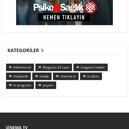
KATEGORILER
Advertorial
Magazin 24 saat
magazin haber
medyatik
moda
sinema tv
tv dizisi
tv program
yaşam
SINEMA TV