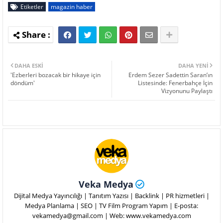
Etiketler
magazin haber
DAHA ESKI
DAHA YENI
'Ezberleri bozacak bir hikaye için
Erdem Sezer Sadettin Saran’ın
döndüm'
Listesinde: Fenerbahçe İçin
Vizyonunu Paylaştı
Veka Medya
Dijital Medya Yayıncılığı | Tanıtım Yazısı | Backlink | PR hizmetleri |
Medya Planlama | SEO | TV Film Program Yapım | E-posta:
vekamedya@gmail.com | Web: www.vekamedya.com