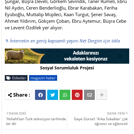
Şungar, Büşra Develi, Görkem Sevindik, Taner Rumeli, Ebru
Nil Aydın, Ceren Benderlioğlu, Ebrar Karabakan, Feriha
Eyüboğlu, Muttalip Müjdeci, Kaan Turgut, Şener Savaş,
Ahmet Yıldırım, Gökçem Çoban, Ebru Aytemur, Büşra Cebe
ve Levent Özdilek yer alıyor.
✎ İnternetin en geniş kapsamlı yayını Net Dergim için tıkla
Sosyal Sorumluluk Projesi
Etiketler
magazin haber
DAHA ESKI
DAHA YENI
‘Veliaht’tan Türk televizyon tarihinde
Gaye Gürsel: 'Arka Sokaklar' çok
bir ilk!
öğretici ve eğlenceli