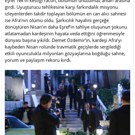
Eşref Tek’in kestiği racon, bölümün unutulmaz anları arasına
girdi. Uyuşturucu tehlikesine karşı farkındalık misyonu
izleyenlerden takdir toplayan bölümün en can alıcı sahnesi
ise Afra’nın ölümü oldu. Şarkıcılık hayalini gerçeğe
dönüştüren Nisan’ın daha Eşref’in tahliye oluşunun şokunu
atlatamadan kardeşinin hayata veda ettiğini öğrenmesiyle
dünyası başına yıkıldı. Demet Özdemir’in, kardeşi Afra’yı
kaybeden Nisan rolünde travmatik geçişlerde sergilediği
etkili oyunculukla milyonları gözyaşlarına boğduğu sahne,
yorum ve paylaşım rekoru kırdı.