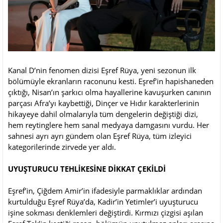
Kanal D’nin fenomen dizisi Eşref Rüya, yeni sezonun ilk
bölümüyle ekranların raconunu kesti. Eşref’in hapishaneden
çıktığı, Nisan’ın şarkıcı olma hayallerine kavuşurken canının
parçası Afra’yı kaybettiği, Dinçer ve Hıdır karakterlerinin
hikayeye dahil olmalarıyla tüm dengelerin değiştiği dizi,
hem reytinglere hem sanal medyaya damgasını vurdu. Her
sahnesi ayrı ayrı gündem olan Eşref Rüya, tüm izleyici
kategorilerinde zirvede yer aldı.
UYUŞTURUCU TEHLİKESİNE DİKKAT ÇEKİLDİ
Eşref’in, Çiğdem Amir’in ifadesiyle parmaklıklar ardından
kurtulduğu Eşref Rüya’da, Kadir’in Yetimler’i uyuşturucu
işine sokması denklemleri değiştirdi. Kırmızı çizgisi aşılan