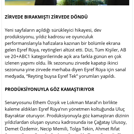
ZİRVEDE BIRAKMIŞTI ZİRVEDE DÖNDÜ
Yeni sayfaların açıldığı sürükleyici hikayesi, dev
prodüksiyonu, yıldız kadrosu ve oyunculuk
performanslarıyla hafızalara kazınan bir bölümle ekrana
gelen Eşref Rüya, reytingleri altüst etti. Dizi, Tüm Kişiler, AB
ve 20+ABC1 kategorilerinde açık ara farkla günün en çok
izlenen yapımı oldu. İlk sezonunu zirvede kapatıp ikinci
sezonuna yine zirvede merhaba diyen Eşref Rüya için sanal
medyada, “Reyting buysa Eşref Tek” yorumları yapıldı.
PRODÜKSİYONUYLA GÖZ KAMAŞTIRIYOR
Senaryosunu Ethem Özışık ve Lokman Maral’ın birlikte
kaleme aldıkları Eşref Rüya’nın yönetmen koltuğunda Uluç
Bayraktar oturuyor. Prodüksiyonuyla göz kamaştıran dizinin
yıldızlardan oluşan oyuncu kadrosunda ise Çağatay Ulusoy,
Demet Özdemir, Necip Memili, Tolga Tekin, Ahmet Rıfat