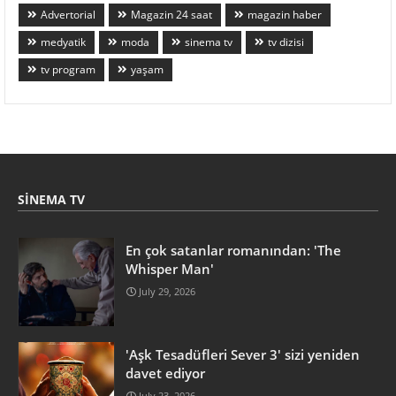
Advertorial
Magazin 24 saat
magazin haber
medyatik
moda
sinema tv
tv dizisi
tv program
yaşam
SINEMA TV
En çok satanlar romanından: 'The
Whisper Man'
July 29, 2026
'Aşk Tesadüfleri Sever 3' sizi yeniden
davet ediyor
July 23, 2026