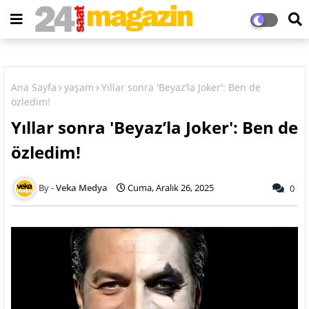
Ana Sayfa
yaşam
Yıllar sonra 'Beyaz’la Joker': Ben de
özledim!
Yıllar sonra 'Beyaz’la Joker': Ben de
özledim!
Veka Medya
Cuma, Aralık 26, 2025
0