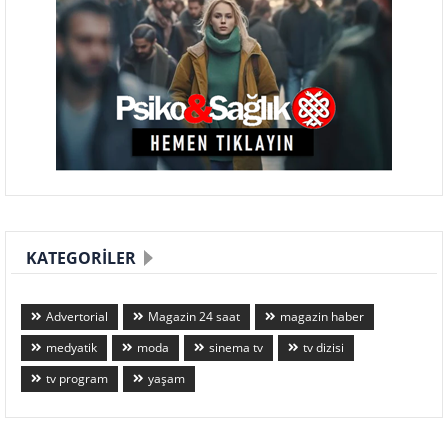
KATEGORILER
Advertorial
Magazin 24 saat
magazin haber
medyatik
moda
sinema tv
tv dizisi
tv program
yaşam