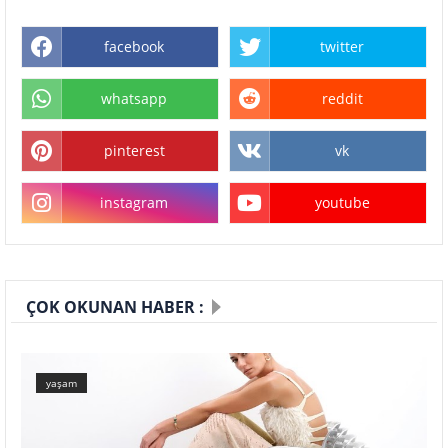
facebook
twitter
whatsapp
reddit
pinterest
vk
instagram
youtube
ÇOK OKUNAN HABER :
yaşam