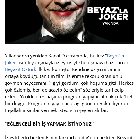
Yıllar sonra yeniden Kanal D ekranında, bu kez “
Beyaz’la
Joker
” isimli yarışmayla izleyicisiyle buluşmaya hazırlanan
Beyazıt Öztürk
ilk kez konuştu. Kendine özgü mizahını
ortaya koyduğu tanıtım filmi izlenme rekoru kıran ünlü
şovmen heyecanını, “İlgiyi gördüm, çok hoşuma gitti. Herkes
çok özlemiş, ben de acayip özledim” sözleriyle tarif edip
ekledi: Yeniden tek başıma program yapıyor olmak çok özel
bir duygu. Programın yayınlanacağı günü merak ediyorum.
İnşallah insanlar vermek istediğim şeyleri alırlar.
“EĞLENCELİ BİR İŞ YAPMAK İSTİYORUZ”
İzleyicilerin beklentisinin farkında olduğunu belirten Beyazıt