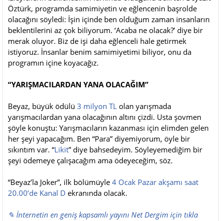
Öztürk, programda samimiyetin ve eğlencenin başrolde
olacağını söyledi: İşin içinde ben olduğum zaman insanların
beklentilerini az çok biliyorum. ‘Acaba ne olacak?’ diye bir
merak oluyor. Biz de işi daha eğlenceli hale getirmek
istiyoruz. İnsanlar benim samimiyetimi biliyor, onu da
programın içine koyacağız.
“YARIŞMACILARDAN YANA OLACAĞIM”
Beyaz, büyük ödülü
3 milyon TL
olan yarışmada
yarışmacılardan yana olacağının altını çizdi. Usta şovmen
şöyle konuştu: Yarışmacıların kazanması için elimden gelen
her şeyi yapacağım. Ben “Para” diyemiyorum, öyle bir
sıkıntım var. “
Likit
” diye bahsedeyim. Söyleyemediğim bir
şeyi ödemeye çalışacağım ama ödeyeceğim, söz.
“Beyaz’la Joker”, ilk bölümüyle
4 Ocak Pazar akşamı saat
20.00’de Kanal D
ekranında olacak.
✎ İnternetin en geniş kapsamlı yayını Net Dergim için tıkla