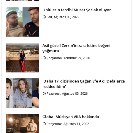
Ünlülerin tercihi Murat Şarlak oluyor
Salı, Ağustos 09, 2022
Asil güzel! Zerrin'in zarafetine beğeni
yağmuru
Çarşamba, Temmuz 29, 2026
'Daha 17' dizisinden Çağan Efe Ak: 'Defalarca
reddedildim'
Pazartesi, Ağustos 03, 2026
Global Müzisyen VIIA hakkında
Perşembe, Ağustos 11, 2022