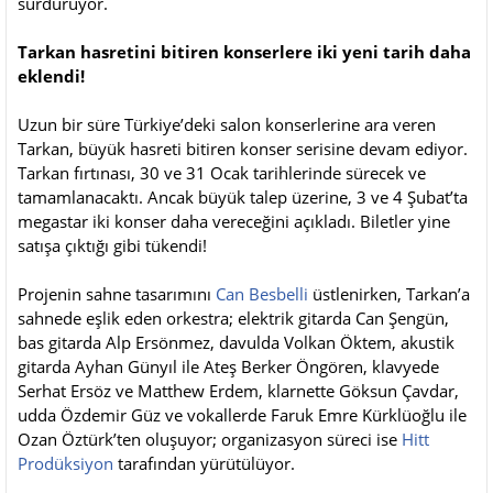
sürdürüyor.
Tarkan hasretini bitiren konserlere iki yeni tarih daha
eklendi!
Uzun bir süre Türkiye’deki salon konserlerine ara veren
Tarkan, büyük hasreti bitiren konser serisine devam ediyor.
Tarkan fırtınası, 30 ve 31 Ocak tarihlerinde sürecek ve
tamamlanacaktı. Ancak büyük talep üzerine, 3 ve 4 Şubat’ta
megastar iki konser daha vereceğini açıkladı. Biletler yine
satışa çıktığı gibi tükendi!
Projenin sahne tasarımını
Can Besbelli
üstlenirken, Tarkan’a
sahnede eşlik eden orkestra; elektrik gitarda Can Şengün,
bas gitarda Alp Ersönmez, davulda Volkan Öktem, akustik
gitarda Ayhan Günyıl ile Ateş Berker Öngören, klavyede
Serhat Ersöz ve Matthew Erdem, klarnette Göksun Çavdar,
udda Özdemir Güz ve vokallerde Faruk Emre Kürklüoğlu ile
Ozan Öztürk’ten oluşuyor; organizasyon süreci ise
Hitt
Prodüksiyon
tarafından yürütülüyor.