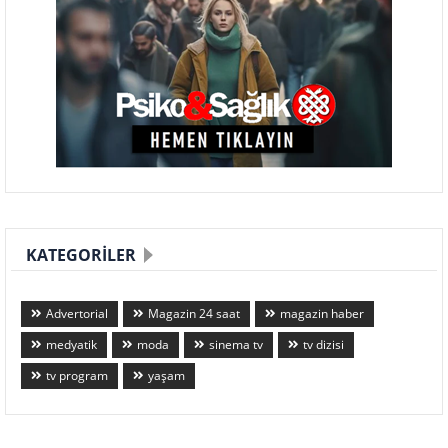
KATEGORILER
Advertorial
Magazin 24 saat
magazin haber
medyatik
moda
sinema tv
tv dizisi
tv program
yaşam