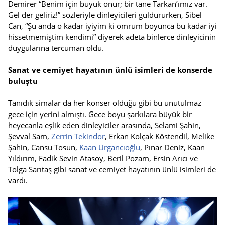
Demirer “Benim için büyük onur; bir tane Tarkan’ımız var.
Gel der geliriz!” sözleriyle dinleyicileri güldürürken, Sibel
Can, “Şu anda o kadar iyiyim ki ömrüm boyunca bu kadar iyi
hissetmemiştim kendimi” diyerek adeta binlerce dinleyicinin
duygularına tercüman oldu.
Sanat ve cemiyet hayatının ünlü isimleri de konserde
buluştu
Tanıdık simalar da her konser olduğu gibi bu unutulmaz
gece için yerini almıştı. Gece boyu şarkılara büyük bir
heyecanla eşlik eden dinleyiciler arasında, Selami Şahin,
Şevval Sam,
Zerrin Tekindor
, Erkan Kolçak Köstendil, Melike
Şahin, Cansu Tosun,
Kaan Urgancıoğlu
, Pınar Deniz, Kaan
Yıldırım, Fadik Sevin Atasoy, Beril Pozam, Ersin Arıcı ve
Tolga Sarıtaş gibi sanat ve cemiyet hayatının ünlü isimleri de
vardı.