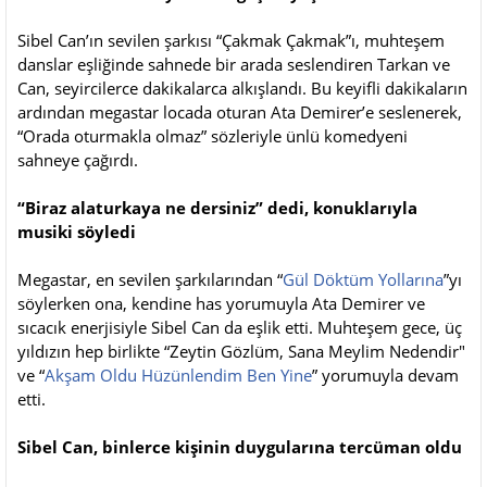
Sibel Can’ın sevilen şarkısı “Çakmak Çakmak”ı, muhteşem
danslar eşliğinde sahnede bir arada seslendiren Tarkan ve
Can, seyircilerce dakikalarca alkışlandı. Bu keyifli dakikaların
ardından megastar locada oturan Ata Demirer’e seslenerek,
“Orada oturmakla olmaz” sözleriyle ünlü komedyeni
sahneye çağırdı.
“Biraz alaturkaya ne dersiniz” dedi, konuklarıyla
musiki söyledi
Megastar, en sevilen şarkılarından “
Gül Döktüm Yollarına
”yı
söylerken ona, kendine has yorumuyla Ata Demirer ve
sıcacık enerjisiyle Sibel Can da eşlik etti. Muhteşem gece, üç
yıldızın hep birlikte “Zeytin Gözlüm, Sana Meylim Nedendir"
ve “
Akşam Oldu Hüzünlendim Ben Yine
” yorumuyla devam
etti.
Sibel Can, binlerce kişinin duygularına tercüman oldu