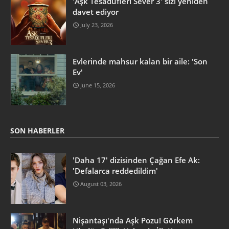
'Aşk Tesadüfleri Sever 3' sizi yeniden
davet ediyor
July 23, 2026
Evlerinde mahsur kalan bir aile: 'Son
Ev'
June 15, 2026
SON HABERLER
'Daha 17' dizisinden Çağan Efe Ak:
'Defalarca reddedildim'
August 03, 2026
Nişantaşı'nda Aşk Pozu! Görkem