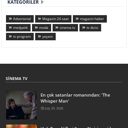
KATEGORILER
Advertorial
Magazin 24 saat
magazin haber
medyatik
moda
sinema tv
tv dizisi
tv program
yaşam
SINEMA TV
En çok satanlar romanından: 'The
Whisper Man'
July 29, 2026