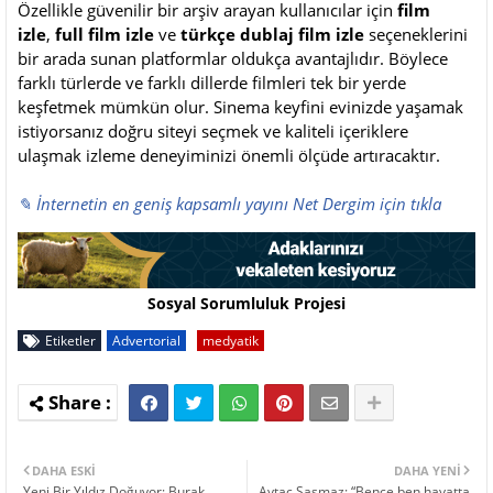
Özellikle güvenilir bir arşiv arayan kullanıcılar için
film
izle
,
full film izle
ve
türkçe dublaj film izle
seçeneklerini
bir arada sunan platformlar oldukça avantajlıdır. Böylece
farklı türlerde ve farklı dillerde filmleri tek bir yerde
keşfetmek mümkün olur. Sinema keyfini evinizde yaşamak
istiyorsanız doğru siteyi seçmek ve kaliteli içeriklere
ulaşmak izleme deneyiminizi önemli ölçüde artıracaktır.
✎ İnternetin en geniş kapsamlı yayını Net Dergim için tıkla
Sosyal Sorumluluk Projesi
Etiketler
Advertorial
medyatik
DAHA ESKI
DAHA YENI
Yeni Bir Yıldız Doğuyor: Burak
Aytaç Şaşmaz: “Bence ben hayatta