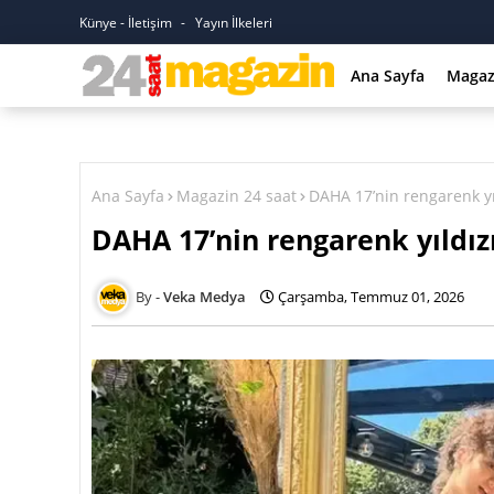
Künye - İletişim
Yayın İlkeleri
Ana Sayfa
Magaz
Ana Sayfa
Magazin 24 saat
DAHA 17’nin rengarenk yıl
DAHA 17’nin rengarenk yıldızı
Veka Medya
Çarşamba, Temmuz 01, 2026