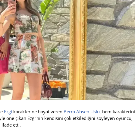
de
Ezgi
karakterine hayat veren
Berra Ahsen Uslu
, hem karakterini
siyle öne çıkan Ezgi’nin kendisini çok etkilediğini söyleyen oyuncu,
ifade etti.