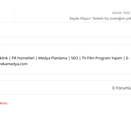
DAHA YENI
İlayda Alişan: 'Vallahi hiç estetiğim yok
Backlink | PR hizmetleri | Medya Planlama | SEO | TV Film Program Yapım | E-
.vekamedya.com
0 Yoruml
dmin.