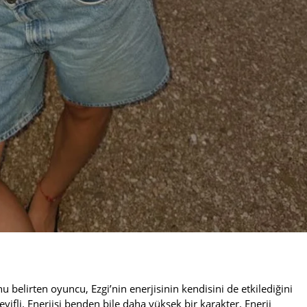
elirten oyuncu, Ezgi’nin enerjisinin kendisini de etkilediğini
yifli. Enerjisi benden bile daha yüksek bir karakter. Enerji