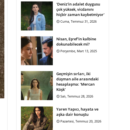
'Deniz'in adalet duygusu
çok yüksek, vicdanını
hiçbir zaman kaybetmiyor'
Cuma, Temmuz 31, 2026
Nisan, Eşref'in kalbine
dokunabilecek mi?
Perşembe, Mart 13, 2025
Geçmişin sırları, iki
düşman aile arasındaki
hesaplaşma: 'Mercan
Köşk'
Salı, Temmuz 28, 2026
Yaren Yapıcı, hayata ve
aşka dair konuştu
Pazartesi, Temmuz 20, 2026