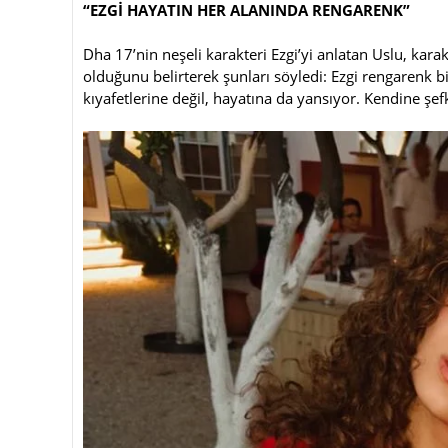
“EZGİ HAYATIN HER ALANINDA RENGARENK”
Dha 17’nin neşeli karakteri Ezgi’yi anlatan Uslu, karakt
olduğunu belirterek şunları söyledi: Ezgi rengarenk b
kıyafetlerine değil, hayatına da yansıyor. Kendine şef