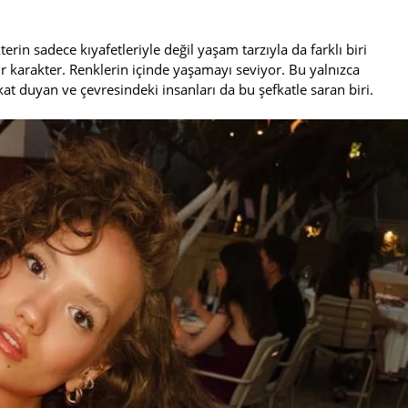
erin sadece kıyafetleriyle değil yaşam tarzıyla da farklı biri
ir karakter. Renklerin içinde yaşamayı seviyor. Bu yalnızca
kat duyan ve çevresindeki insanları da bu şefkatle saran biri.