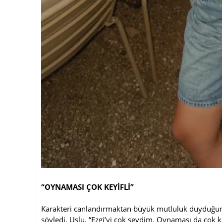
“OYNAMASI ÇOK KEYİFLİ”
Karakteri canlandırmaktan büyük mutluluk duyduğunu b
söyledi. Uslu, “Ezgi’yi çok sevdim. Oynaması da çok ke