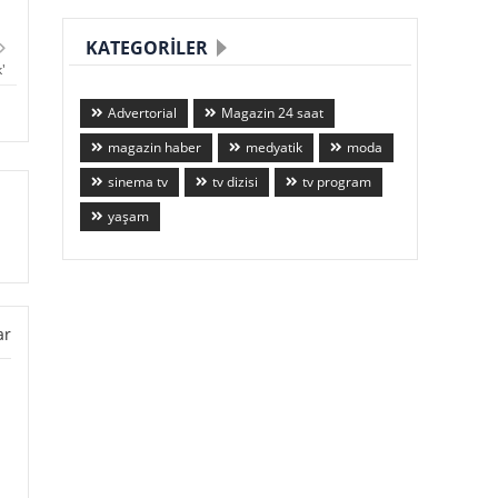
KATEGORILER
'
Advertorial
Magazin 24 saat
magazin haber
medyatik
moda
sinema tv
tv dizisi
tv program
yaşam
ar