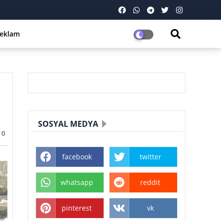
eklam
SOSYAL MEDYA
0
facebook
twitter
whatsapp
reddit
pinterest
vk