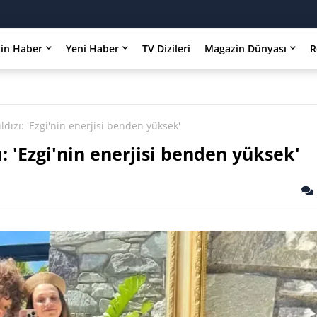
in Haber
Yeni Haber
TV Dizileri
Magazin Dünyası
R
dızı: 'Ezgi'nin enerjisi benden yüksek'
: 'Ezgi'nin enerjisi benden yüksek'