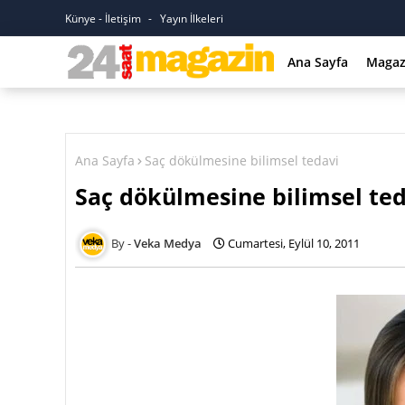
Künye - İletişim
Yayın İlkeleri
Ana Sayfa
Magaz
Ana Sayfa
Saç dökülmesine bilimsel tedavi
Saç dökülmesine bilimsel ted
Veka Medya
Cumartesi, Eylül 10, 2011