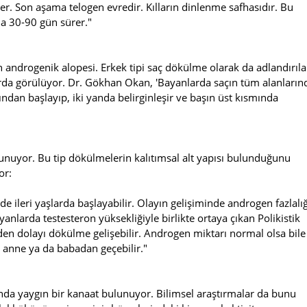
er. Son aşama telogen evredir. Kılların dinlenme safhasıdır. Bu
ma 30-90 gün sürer."
ndrogenik alopesi. Erkek tipi saç dökülme olarak da adlandırıl
da görülüyor. Dr. Gökhan Okan, 'Bayanlarda saçın tüm alanların
ından başlayıp, iki yanda belirginleşir ve başın üst kısmında
unuyor. Bu tip dökülmelerin kalıtımsal alt yapısı bulunduğunu
or:
rde ileri yaşlarda başlayabilir. Olayın gelişiminde androgen fazlalığ
nlarda testesteron yüksekliğiyle birlikte ortaya çıkan Polikistik
 dolayı dökülme gelişebilir. Androgen miktarı normal olsa bile
 anne ya da babadan geçebilir."
da yaygın bir kanaat bulunuyor. Bilimsel araştırmalar da bunu