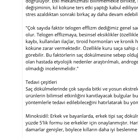
doğruluyor. Etki mekanizması bilinmemekle birlikte, k
değişiminin, kıl köküne ters etki yaptığı kabul edili
stres azaldıktan sonraki birkaç ay daha devam edebil
"Çok sayıda faktör telogen efflizm dediğimiz genel sa
olur. Telogen efflizmaya, besinsel eksiklikler (özellikl
kaybı, kullanılan ilaçlar, tiroid hormonları ve kroni
köküne zarar vermektedir. Özellikle kuru saça sahip ol
görebilir. Bu faktörlerin saç dökülmesine sebep olduğ
olan hastada etyolojik nedenler araştırılmalı, andro
olmadığı incelenmelidir."
Tedavi çeşitleri
Saç dökülmelerinde çok sayıda bitki ve yosun ekstrel
ürünlerin bilimsel etkinliğini kanıtlayacak bulgular
yöntemlerle tedavi edilebileceğini hatırlatarak bu yönte
Minoksidil: Erkek ve bayanlarda, erkek tipi saç dökülm
yüzde 5′lik formu ise erkekler için onaylanmıştır. Har
damarlar genişler, böylece kılların daha iyi beslenm