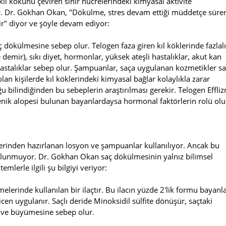
ıl kökünü çeviren sinir hücrelerindeki kimyasal aktivite
yor. Dr. Gökhan Okan, "Dökülme, stres devam ettiği müddetçe sürer
ir" diyor ve şöyle devam ediyor:
ç dökülmesine sebep olur. Telogen faza giren kıl köklerinde fazlal
e demir), sıkı diyet, hormonlar, yüksek ateşli hastalıklar, akut kan
k hastalıklar sebep olur. Şampuanlar, saça uygulanan kozmetikler s
an kişilerde kıl köklerindeki kimyasal bağlar kolaylıkla zarar
u bilindiğinden bu sebeplerin araştırılması gerekir. Telogen Effli
genik alopesi bulunan bayanlardaysa hormonal faktörlerin rolü ol
erinden hazırlanan losyon ve şampuanlar kullanılıyor. Ancak bu
 bulunmuyor. Dr. Gökhan Okan saç dökülmesinin yalnız bilimsel
mlerle ilgili şu bilgiyi veriyor:
elerinde kullanılan bir ilaçtır. Bu ilacın yüzde 2′lik formu bayanla
icen uygulanır. Saçlı deride Minoksidil sülfite dönüşür, saçtaki
e ve büyümesine sebep olur.