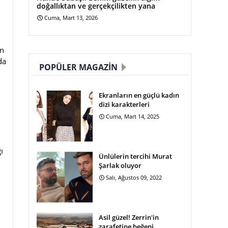
doğallıktan ve gerçekçilikten yana
Cuma, Mart 13, 2026
an
da
POPÜLER MAGAZIN
Ekranların en güçlü kadın
dizi karakterleri
Cuma, Mart 14, 2025
ı
Ünlülerin tercihi Murat
Şarlak oluyor
Salı, Ağustos 09, 2022
Asil güzel! Zerrin'in
zarafetine beğeni