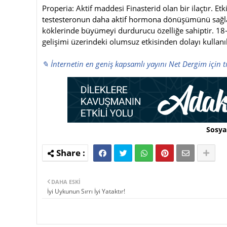
Properia: Aktif maddesi Finasterid olan bir ilaçtır. 
testesteronun daha aktif hormona dönüşümünü sağlaya
köklerinde büyümeyi durdurucu özelliğe sahiptir. 18-4
gelişimi üzerindeki olumsuz etkisinden dolayı kulla
✎ İnternetin en geniş kapsamlı yayını Net Dergim için t
Sosya
DAHA ESKI
İyi Uykunun Sırrı İyi Yataktır!