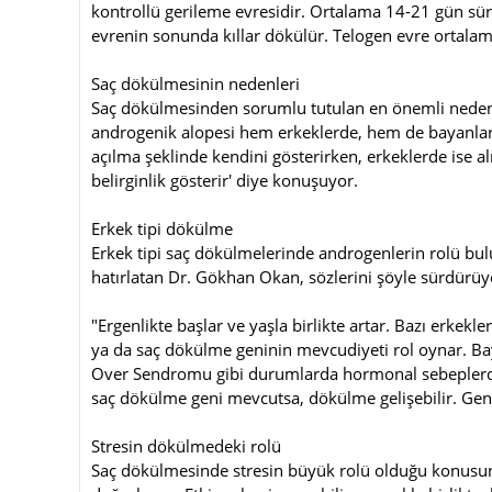
kontrollü gerileme evresidir. Ortalama 14-21 gün sür
evrenin sonunda kıllar dökülür. Telogen evre ortala
Saç dökülmesinin nedenleri
Saç dökülmesinden sorumlu tutulan en önemli neden a
androgenik alopesi hem erkeklerde, hem de bayanlar
açılma şeklinde kendini gösterirken, erkeklerde ise al
belirginlik gösterir' diye konuşuyor.
Erkek tipi dökülme
Erkek tipi saç dökülmelerinde androgenlerin rolü bul
hatırlatan Dr. Gökhan Okan, sözlerini şöyle sürdürüy
"Ergenlikte başlar ve yaşla birlikte artar. Bazı erkekle
ya da saç dökülme geninin mevcudiyeti rol oynar. Baya
Over Sendromu gibi durumlarda hormonal sebeplerden
saç dökülme geni mevcutsa, dökülme gelişebilir. Gen
Stresin dökülmedeki rolü
Saç dökülmesinde stresin büyük rolü olduğu konusun