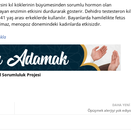
Etkisini kıl köklerinin büyümesinden sorumlu hormon olan
n enzimin etkisini durdurarak gösterir. Dehidro testesteron kıl
1 yaş arası erkeklerde kullanılır. Bayanlarda hamilelikte fetüs
nılmaz, menopoz dönemindeki kadınlarda etkisizdir.
ıkla
l Sorumluluk Projesi
DAHA YENI
Öpüşmek alerjiyi yok ediyo