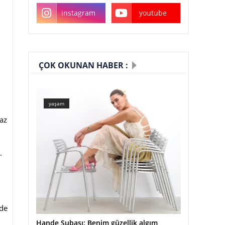
instagram
youtube
ÇOK OKUNAN HABER :
yaşam
az
.
zde
Hande Subaşı: Benim güzellik algım