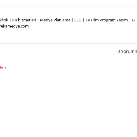
Backlink | PR hizmetleri | Medya Planlama | SEO | TV Film Program Yapım | E-
.vekamedya.com
0 Yoruml
dmin.