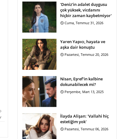
'Deniz'in adalet duygusu
çok yüksek, vicdanını
hiçbir zaman kaybetmiyor'
Cuma, Temmuz 31, 2026
Yaren Yapıcı, hayata ve
aşka dair konuştu
Pazartesi, Temmuz 20, 2026
Nisan, Eşref'in kalbine
dokunabilecek mi?
Perşembe, Mart 13, 2025
İlayda Alişan: 'Vallahi hiç
r
estetiğim yok'
Pazartesi, Temmuz 06, 2026