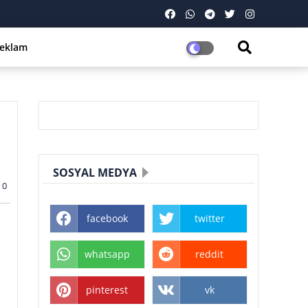
eklam
SOSYAL MEDYA
0
facebook
twitter
whatsapp
reddit
pinterest
vk