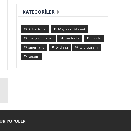
KATEGORILER
Advertorial
Magazin 24 saat
magazin haber
medyatik
moda
sinema tv
tv dizisi
tv program
yaşam
OK POPÜLER