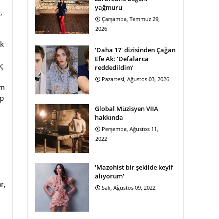
yağmuru
,
Çarşamba, Temmuz 29,
2026
ık
'Daha 17' dizisinden Çağan
Efe Ak: 'Defalarca
aç
reddedildim'
Pazartesi, Ağustos 03, 2026
zm
up
Global Müzisyen VIIA
hakkında
Perşembe, Ağustos 11,
2022
'Mazohist bir şekilde keyif
alıyorum'
r,
Salı, Ağustos 09, 2022