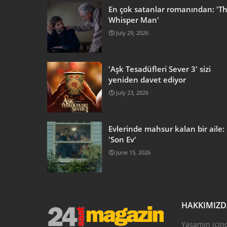
En çok satanlar romanından: 'T
Whisper Man'
July 29, 2026
'Aşk Tesadüfleri Sever 3' sizi
yeniden davet ediyor
July 23, 2026
Evlerinde mahsur kalan bir aile:
'Son Ev'
June 15, 2026
HAKKIMIZ
Yaşamın için