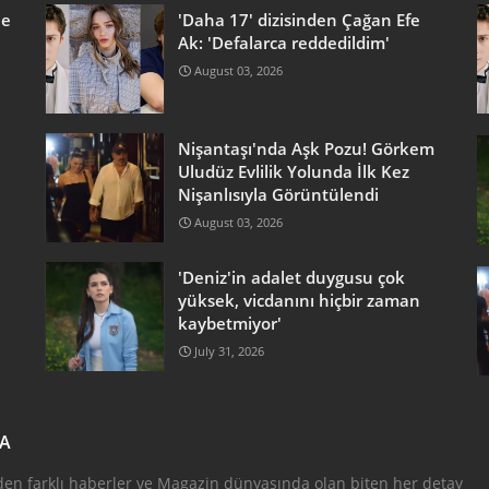
he
'Daha 17' dizisinden Çağan Efe
Ak: 'Defalarca reddedildim'
August 03, 2026
Nişantaşı'nda Aşk Pozu! Görkem
Uludüz Evlilik Yolunda İlk Kez
Nişanlısıyla Görüntülendi
August 03, 2026
'Deniz'in adalet duygusu çok
yüksek, vicdanını hiçbir zaman
kaybetmiyor'
July 31, 2026
DA
den farklı haberler ve Magazin dünyasında olan biten her detay