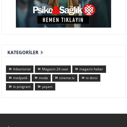
KATEGORILER
Advertorial
Magazin 24 saat
magazin haber
medyatik
moda
sinema tv
tv dizisi
tv program
yaşam