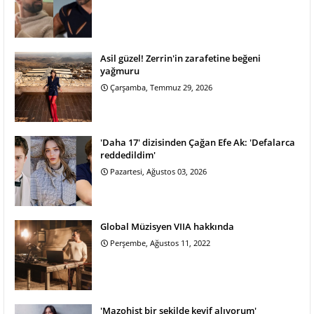
Asil güzel! Zerrin'in zarafetine beğeni
yağmuru
Çarşamba, Temmuz 29, 2026
'Daha 17' dizisinden Çağan Efe Ak: 'Defalarca
reddedildim'
Pazartesi, Ağustos 03, 2026
Global Müzisyen VIIA hakkında
Perşembe, Ağustos 11, 2022
'Mazohist bir şekilde keyif alıyorum'