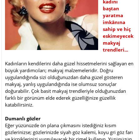
kadını
baştan
yaratma
imkânına
sahip ve hiç
eskimeyecek
makyaj
trendleri...
Kadınların kendilerini daha güzel hissetmelerini sağlayan en
büyük yardımcıları; makyaj malzemeleridir. Doğru
uygulandığında sizi olduğunuzdan daha güzel gösteren
makyaj, yanlış uygulandığında ise olumsuz sonuçlar
doğurabilir. Çok basit makyaj trendleriyle olduğunuzdan
farklı bir görünüm elde ederek güzelliğinize güzellik
katabilirsiniz.
Dumanlı gözler
Eğer yüzünüzde ön plana çıkmasını istediğiniz kısım
gözlerinizse; gözlerinizde siyah göz kalemi, koyu gri göz farı
ve kirpiklerinizi vurgulayacak bir rimel kullanın. Yüzünüzün