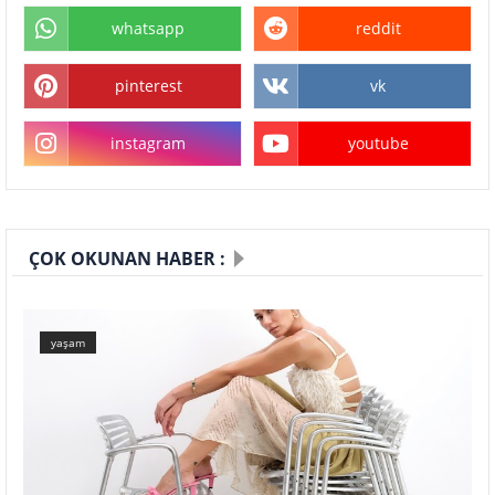
whatsapp
reddit
pinterest
vk
instagram
youtube
ÇOK OKUNAN HABER :
yaşam