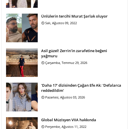
Ünlülerin tercihi Murat Şarlak oluyor
Salı, Ağustos 09, 2022
Asil güzel! Zerrin'in zarafetine beğeni
yağmuru
Çarşamba, Temmuz 29, 2026
'Daha 17' dizisinden Çağan Efe Ak: 'Defalarca
reddedildim'
Pazartesi, Ağustos 03, 2026
Global Müzisyen VIIA hakkında
Perşembe, Ağustos 11, 2022