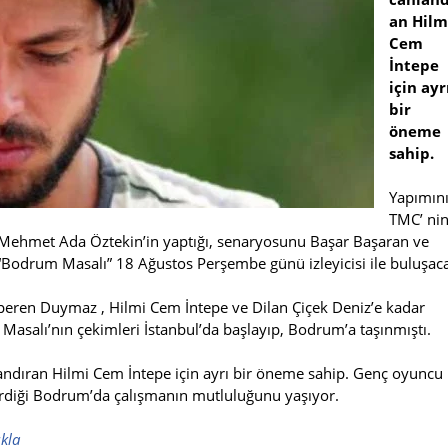
an Hilm
Cem
İntepe
için ayr
bir
öneme
sahip.
Yapımın
TMC’ nin
ni Mehmet Ada Öztekin’in yaptığı, senaryosunu Başar Başaran ve
 “Bodrum Masalı” 18 Ağustos Perşembe günü izleyicisi ile buluşac
peren Duymaz , Hilmi Cem İntepe ve Dilan Çiçek Deniz’e kadar
salı’nın çekimleri İstanbul’da başlayıp, Bodrum’a taşınmıştı.
andıran Hilmi Cem İntepe için ayrı bir öneme sahip. Genç oyuncu
irdiği Bodrum’da çalışmanın mutluluğunu yaşıyor.
ıkla