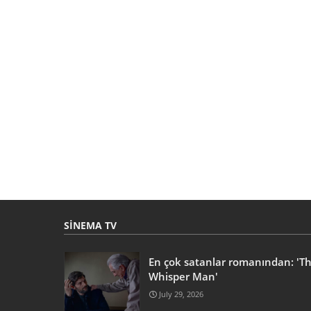
SINEMA TV
En çok satanlar romanından: 'T
Whisper Man'
July 29, 2026