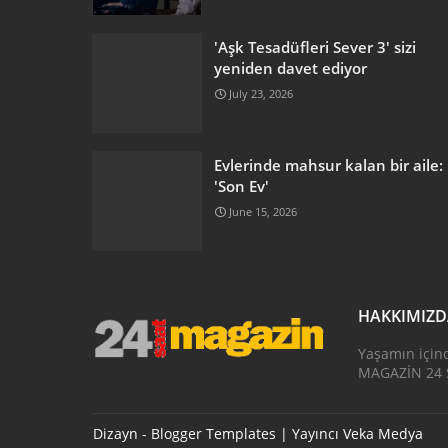
'Aşk Tesadüfleri Sever 3' sizi
yeniden davet ediyor
July 23, 2026
Evlerinde mahsur kalan bir aile:
'Son Ev'
June 15, 2026
HAKKIMIZ
Yaşamın için
MAGAZİN 24 S
Dizayn -
Blogger Templates
| Yayıncı
Veka Medya