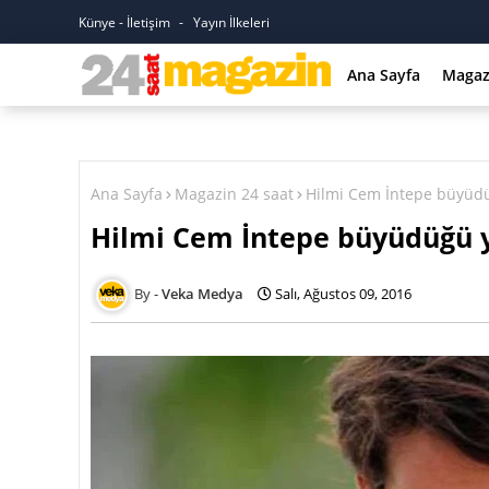
Künye - İletişim
Yayın İlkeleri
Ana Sayfa
Magaz
Ana Sayfa
Magazin 24 saat
Hilmi Cem İntepe büyüdü
Hilmi Cem İntepe büyüdüğü y
Veka Medya
Salı, Ağustos 09, 2016