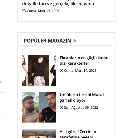
doğallıktan ve gerçekçilikten yana
Cuma, Mart 13, 2026
POPÜLER MAGAZIN
Ekranların en güçlü kadın
dizi karakterleri
Cuma, Mart 14, 2025
i
Ünlülerin tercihi Murat
Şarlak oluyor
Salı, Ağustos 09, 2022
Asil güzel! Zerrin'in
zarafetine beğeni