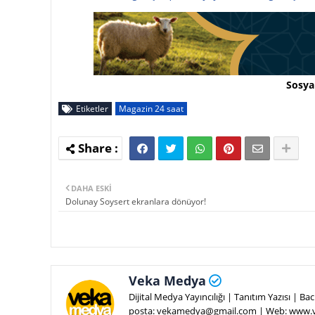
Sosya
Etiketler
Magazin 24 saat
DAHA ESKI
Dolunay Soysert ekranlara dönüyor!
Veka Medya
Dijital Medya Yayıncılığı | Tanıtım Yazısı | 
posta: vekamedya@gmail.com | Web: www