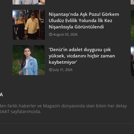
Nişantaşı'nda Aşk Pozu! Görkem
Uludüz Evlilik Yolunda İlk Kez
Nişanlısıyla Görüntülendi
August 03, 2026
'Deniz'in adalet duygusu çok
yüksek, vicdanını hiçbir zaman
kaybetmiyor'
July 31, 2026
DA
den farklı haberler ve Magazin dünyasında olan biten her detay
AAT sayfalarımızda.