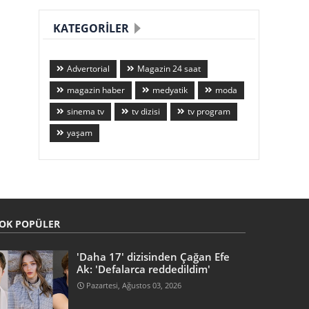
KATEGORILER
Advertorial
Magazin 24 saat
magazin haber
medyatik
moda
sinema tv
tv dizisi
tv program
yaşam
OK POPÜLER
'Daha 17' dizisinden Çağan Efe
Ak: 'Defalarca reddedildim'
Pazartesi, Ağustos 03, 2026