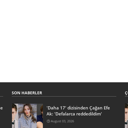
SON HABERLER
Ç
he
'Daha 17' dizisinden Çağan Efe
Ak: 'Defalarca reddedildim'
August 03, 2026