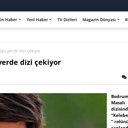
in Haber
Yeni Haber
TV Dizileri
Magazin Dünyası
R
ğü yerde dizi çekiyor
erde dizi çekiyor
Bodru
Masalı
dizisin
“Keleb
” rolün
canland