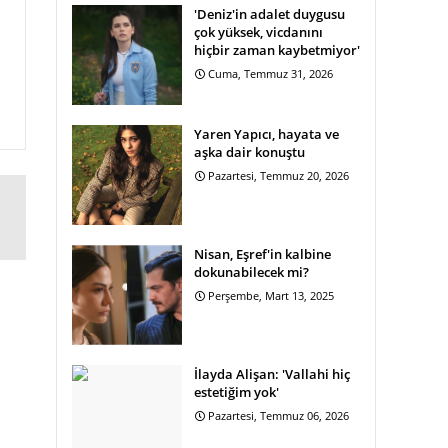
'Deniz'in adalet duygusu
çok yüksek, vicdanını
hiçbir zaman kaybetmiyor'
Cuma, Temmuz 31, 2026
Yaren Yapıcı, hayata ve
aşka dair konuştu
Pazartesi, Temmuz 20, 2026
Nisan, Eşref'in kalbine
dokunabilecek mi?
Perşembe, Mart 13, 2025
İlayda Alişan: 'Vallahi hiç
estetiğim yok'
Pazartesi, Temmuz 06, 2026