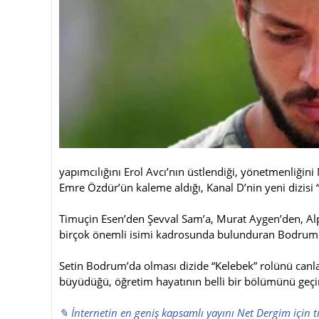
yapımcılığını Erol Avcı’nın üstlendiği, yönetmenliği
Emre Özdür’ün kaleme aldığı, Kanal D’nin yeni dizisi
Timuçin Esen’den Şevval Sam’a, Murat Aygen’den, Al
birçok önemli isimi kadrosunda bulunduran Bodrum Ma
Setin Bodrum’da olması dizide “Kelebek” rolünü canl
büyüdüğü, öğretim hayatının belli bir bölümünü geç
✎ İnternetin en geniş kapsamlı yayını Net Dergim için t