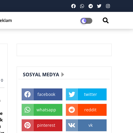
eklam
SOSYAL MEDYA
0
facebook
twitter
m
whatsapp
reddit
de
ek
pinterest
vk
ü
ır