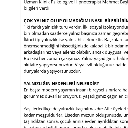
Uzman Klinik Psikolog ve Hipnoterapist Mehmet Başka
bilgileri verdi:
ÇOK YALNIZ OLUP OLMADIĞIMI NASIL BİLEBİLİRİ
"İki farklı yalnızlık türü vardır. İlki sosyal izolasyon
biri olmadan saatlerce yalnız başınıza zaman geçirebil
İkinci tip yalnızlık ise yalnız hissetmektir. Başkaları
önemsenmediğini hissettiğinizde kalabalık bir odanın iç
arkadaşlarınız veya aileniz olabilir, ancak duygusal v
Bu ikisi her zaman çakışmaz. Yalnız yaşadığınız halde
aktivite yapıyorsunuzdur. Veya evli olduğunuz halde bi
dünyalarda yaşıyorsunuzdur.
YALNIZLIĞIN NEDENLERİ NELERDİR?
En başta modern yaşamın insanı bireysel sınırlara hap
görünmez duvarlar örüyoruz, yaşadığımız çağın en cid
Yaş ilerledikçe de yalnızlık kaçınılmazdır: Aile üyeler
kadar meşguldürler. Liseden mezun olduğunuzda, üni
taşındıktan sonra, çocuklarınız evden ayrıldıktan son
hayatınızın belirli aşamalarında yalnız olabilirsiniz. 