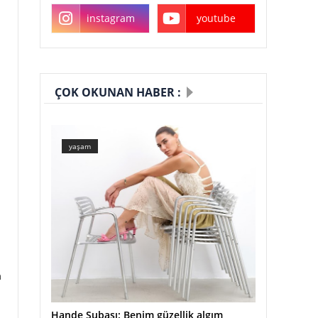
instagram
youtube
ÇOK OKUNAN HABER :
yaşam
n
Hande Subaşı: Benim güzellik algım