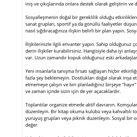
iniş ve çıkışlarında onlara destek olarak geliştirin ve d
Sosyalleşmenin doğal bir gereklilik olduğu etkinliklere
sanat grupları, sportif ya da gönüllü faaliyetler düş
nasıl sığdıracağınıza ilişkin belirli bir plan yapın. S
İlişkilerinizle ilgili envanter yapın. Sahip olduğunuz 
derin ilişkiler kurabilirsiniz. Hangisiyle daha iyi an
var. Uzun zamandır kopuk olduğunuz eski arkadaşlar; i
Yeni insanlarla tanışma fırsatı sağlayan hiçbir etkinli
fazla şey beklemeyin. Dostlukları doğal olarak inşa et
etmemeye çalışın ve biri planladığınız birşeye "hayır"
ve zaman içinde sizin için de yer açacaklardır.
Toplantılar organize etmede aktif davranın. Komşuların
düzenleyin. Bir kitap okuma kulübü veya kahvaltılı topla
yürüyüş grupları veya piknik düzenleyin. Sosyal bir o
değer.