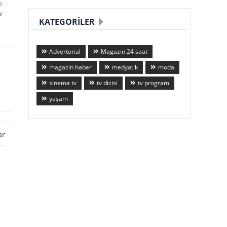
!
KATEGORILER
Advertorial
Magazin 24 saat
magazin haber
medyatik
moda
sinema tv
tv dizisi
tv program
yaşam
ar