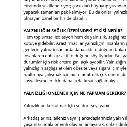
etrafında şekillendiriyor; çocukları büyüyüp yuvadan 
yapacak zamanları pek kalmıyor. Bu da onları yalnızlığ
olmayan öznel bir his de olabilir.
YALZNILIĞIN SAĞLIK ÜZERİNDEKİ ETKİSİ NEDİR?
Hem toplumsal izolasyon hem de yalnızlık, sağlığınız
kötüye gidebilir. Araştırmacılar yalnızlığın insanların
genlerin yalnız insanlarda daha aktif olduğunu bulan a
insanlarda daha az aktif olduğunu söylüyorlar. Bu, y
durumlar için risk arttırdığını açıklayabilir. Yalnızlığ
yalnızlığın sağlığa etkileri obezite veya sigara içimiy
azaltmaya çalışmak için adımlar atmak çok önemlidir. 
sosyalleşmeleri için daha fazla fırsat sağlamalıyız.
YALNIZLIĞI ÖNLEMEK İÇİN NE YAPMAM GEREKİR?
Yalnızlıktan kurtulmak için şu dört şeyi yapın:
Arkadaşlarınız, aileniz veya iş arkadaşlarınızla yakın il
yaşamlarındaki önemli olayları anlayarak, onları dinl