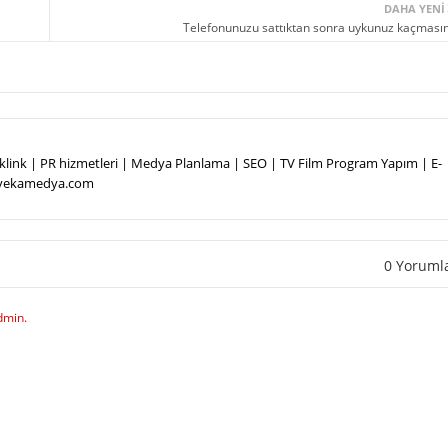
DAHA YENI
Telefonunuzu sattıktan sonra uykunuz kaçmasın
Backlink | PR hizmetleri | Medya Planlama | SEO | TV Film Program Yapım | E-
.vekamedya.com
0 Yoruml
dmin.