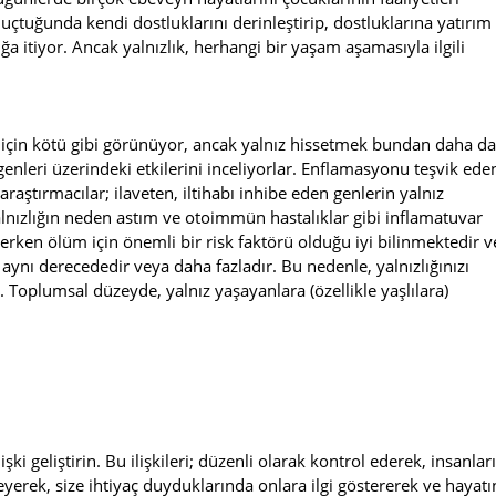
uçtuğunda kendi dostluklarını derinleştirip, dostluklarına yatırım
a itiyor. Ancak yalnızlık, herhangi bir yaşam aşamasıyla ilgili
 için kötü gibi görünüyor, ancak yalnız hissetmek bundan daha da
 genleri üzerindeki etkilerini inceliyorlar. Enflamasyonu teşvik ede
raştırmacılar; ilaveten, iltihabı inhibe eden genlerin yalnız
alnızlığın neden astım ve otoimmün hastalıklar gibi inflamatuvar
ın erken ölüm için önemli bir risk faktörü olduğu iyi bilinmektedir v
le aynı derecededir veya daha fazladır. Bu nedenle, yalnızlığınızı
Toplumsal düzeyde, yalnız yaşayanlara (özellikle yaşlılara)
işki geliştirin. Bu ilişkileri; düzenli olarak kontrol ederek, insanlar
eyerek, size ihtiyaç duyduklarında onlara ilgi göstererek ve hayatı