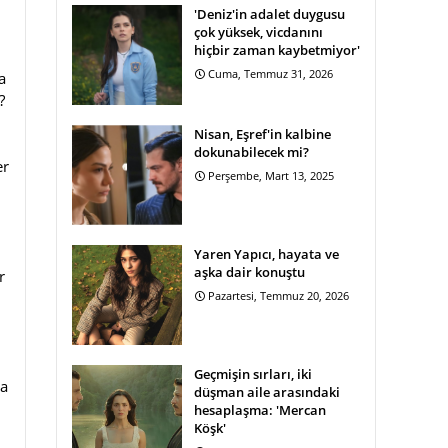
'Deniz'in adalet duygusu
çok yüksek, vicdanını
hiçbir zaman kaybetmiyor'
Cuma, Temmuz 31, 2026
a
?
Nisan, Eşref'in kalbine
dokunabilecek mi?
er
Perşembe, Mart 13, 2025
Yaren Yapıcı, hayata ve
aşka dair konuştu
r
Pazartesi, Temmuz 20, 2026
,
Geçmişin sırları, iki
na
düşman aile arasındaki
hesaplaşma: 'Mercan
Köşk'