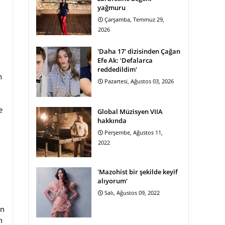
yağmuru
Çarşamba, Temmuz 29,
2026
'Daha 17' dizisinden Çağan
Efe Ak: 'Defalarca
reddedildim'
n
Pazartesi, Ağustos 03, 2026
e
Global Müzisyen VIIA
hakkında
Perşembe, Ağustos 11,
2022
'Mazohist bir şekilde keyif
alıyorum'
Salı, Ağustos 09, 2022
ın
n