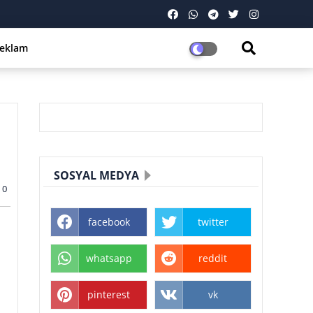
eklam
SOSYAL MEDYA
0
facebook
twitter
whatsapp
reddit
pinterest
vk