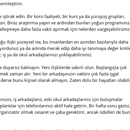
erinleştirin.
 iştirak edin. Bir koro faaliyeti, bir kurs ya da yürüyüş grupları,
ünün. Biraz araştırma yapın ve ardından bunları yoğun programınız
osyalleşmeye daha fazla vakit ayırmak için nelerden vazgeçebilirsiniz
çoğu ilişki yüzeysel ise, bu insanlardan en azından bazılarıyla daha
laşıyordunuz ya da aslında merak edip daha iyi tanımaya değer kiml
ş ya da okul arkadaşlarınızı yoklayabilirsiniz.
ğe duyarsız kalmayın. Yeni ilişkilerde sabırlı olun. Başlangıçta çok
mek zaman alır. Yeni bir arkadaşınızın vaktini çok fazla işgal
 derse bunu kişisel olarak almayın. Zaten dolu bir hayatları olabili
ızın, iş arkadaşlarız, eski okul arkadaşlarınız için buluşmalar
ntılar için telefonlarınızı aktif hale getirin. Bir hafta sonu gezisi
rganizatör olmak cesaret ve çaba gerektirir, ancak ödülleri de bu