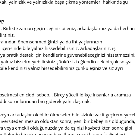
k, yalnızlık ve yalnızlıkla başa çıkma yöntemleri hakkında şu
M?
dur. Birlikte zaman geçireceğiniz aileniz, arkadaşlarınız ya da herhan
irsiniz.
 tarafından önemsenmediğinizi ya da ihtiyaçlarınızın
erisinde bile yalnız hissedebilirsiniz. Arkadaşlarınız, iş
eya pratik destek için kendilerine güvenebileceğinizi hissetmezsini
 yalnız hissetmeyebilirsiniz çünkü sizi eğlendirecek birçok sosyal
le kendinizi yalnız hissedebilirsiniz çünkü eşiniz ve siz ayrı
setmesi en ciddi sebep... Birey yüceltildikçe insanlarla aramıza
di sorunlarından biri giderek yalnızlaşmak.
i veya arkadaşlar ölebilir; ölmeseler bile sizinle vakit geçiremeyece
versiteden mezun olduktan sonra, yeni bir bebeğiniz olduğunda
ra veya emekli olduğunuzda ya da eşinizi kaybettikten sonra gibi
Bugünlerde birçok ebeveyn hayatlarını çocuklarının faaliyetleri