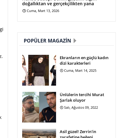
doğallıktan ve gerçekçilikten yana
Cuma, Mart 13, 2026
gi
POPÜLER MAGAZIN
z.
Ekranların en güçlü kadın
dizi karakterleri
Cuma, Mart 14, 2025
Ünlülerin tercihi Murat
Şarlak oluyor
Salı, Ağustos 09, 2022
k
,
Asil güzel! Zerrin'in
zarafetine beğeni