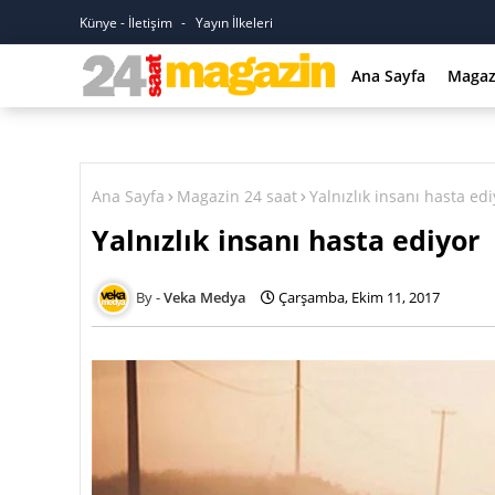
Künye - İletişim
Yayın İlkeleri
Ana Sayfa
Magaz
Ana Sayfa
Magazin 24 saat
Yalnızlık insanı hasta edi
Yalnızlık insanı hasta ediyor
Veka Medya
Çarşamba, Ekim 11, 2017