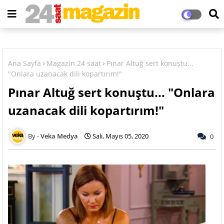
Ana Sayfa
Magazin 24 saat
Pınar Altuğ sert konuştu...
"Onlara uzanacak dili kopartırım!"
Pınar Altuğ sert konuştu... "Onlara
uzanacak dili kopartırım!"
Veka Medya
Salı, Mayıs 05, 2020
0