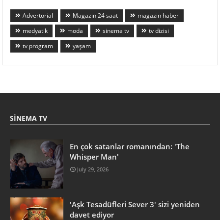
Advertorial
Magazin 24 saat
magazin haber
medyatik
moda
sinema tv
tv dizisi
tv program
yaşam
SINEMA TV
En çok satanlar romanından: 'The
Whisper Man'
July 29, 2026
'Aşk Tesadüfleri Sever 3' sizi yeniden
davet ediyor