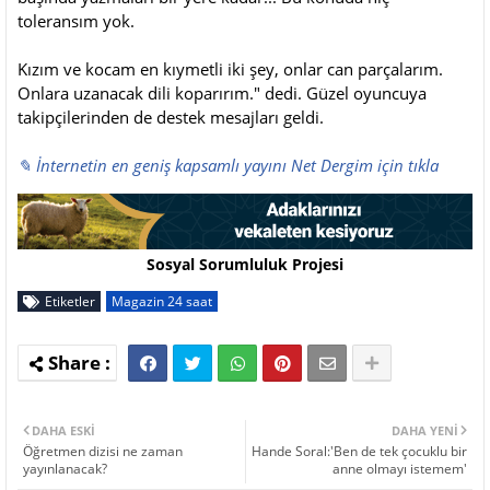
toleransım yok.
Kızım ve kocam en kıymetli iki şey, onlar can parçalarım.
Onlara uzanacak dili koparırım." dedi. Güzel oyuncuya
takipçilerinden de destek mesajları geldi.
✎ İnternetin en geniş kapsamlı yayını Net Dergim için tıkla
Sosyal Sorumluluk Projesi
Etiketler
Magazin 24 saat
DAHA ESKI
DAHA YENI
Öğretmen dizisi ne zaman
Hande Soral:'Ben de tek çocuklu bir
yayınlanacak?
anne olmayı istemem'