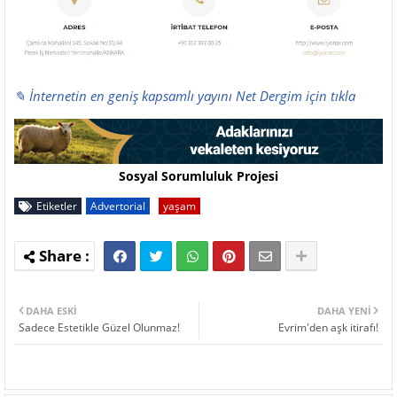
✎ İnternetin en geniş kapsamlı yayını Net Dergim için tıkla
Sosyal Sorumluluk Projesi
Etiketler
Advertorial
yaşam
DAHA ESKI
DAHA YENI
Sadece Estetikle Güzel Olunmaz!
Evrim'den aşk itirafı!