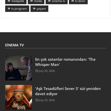
medyatik
moda
sinema tv
tv dizisi
tv program
yaşam
SINEMA TV
En çok satanlar romanından: 'The
Whisper Man'
July 29, 2026
'Aşk Tesadüfleri Sever 3' sizi yeniden
davet ediyor
July 23, 2026