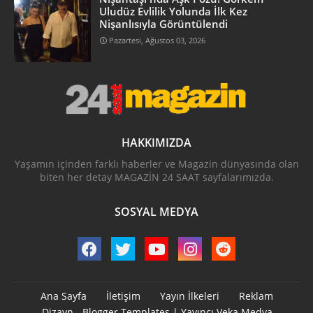
Uludüz Evlilik Yolunda İlk Kez
Nişanlısıyla Görüntülendi
Pazartesi, Ağustos 03, 2026
HAKKIMIZDA
Yaşamın içinden farklı haberler ve Magazin dünyasında olan
biten her detay MAGAZİN 24 SAAT sayfalarımızda.
SOSYAL MEDYA
Ana Sayfa
İletişim
Yayın İlkeleri
Reklam
Dizayn -
Blogger Templates
| Yayıncı
Veka Medya