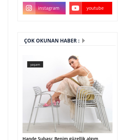
instagram
youtube
ÇOK OKUNAN HABER :
yaşam
Hande Subaşı: Benim güzellik algım