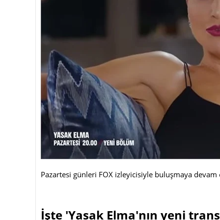
Pazartesi günleri FOX izleyicisiyle buluşmaya devam e
İşte 'Yasak Elma'nın yeni transf