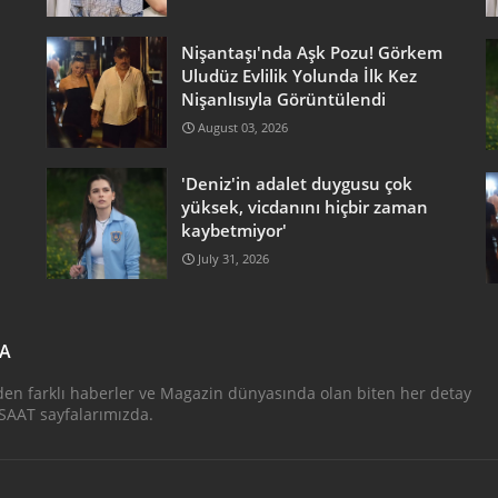
Nişantaşı'nda Aşk Pozu! Görkem
Uludüz Evlilik Yolunda İlk Kez
Nişanlısıyla Görüntülendi
August 03, 2026
'Deniz'in adalet duygusu çok
yüksek, vicdanını hiçbir zaman
kaybetmiyor'
July 31, 2026
DA
den farklı haberler ve Magazin dünyasında olan biten her detay
AAT sayfalarımızda.