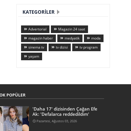
KATEGORILER
Advertorial
Magazin 24 saat
magazin haber
medyatik
moda
sinema tv
tv dizisi
tv program
yaşam
OK POPÜLER
'Daha 17' dizisinden Çağan Efe
Ak: 'Defalarca reddedildim'
Pazartesi, Ağustos 03, 2026