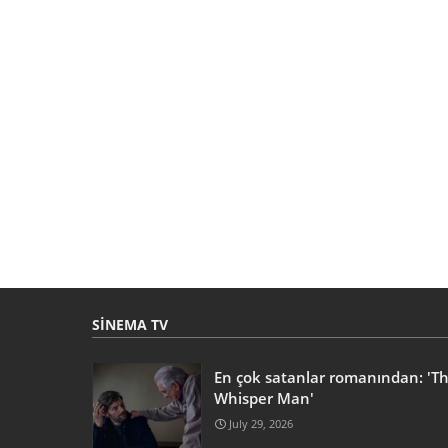
SINEMA TV
En çok satanlar romanından: 'T
Whisper Man'
July 29, 2026