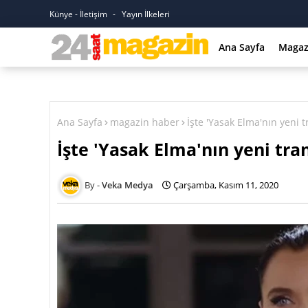
Künye - İletişim
Yayın İlkeleri
Ana Sayfa
Magaz
Ana Sayfa
magazin haber
İşte 'Yasak Elma'nın yeni tr
İşte 'Yasak Elma'nın yeni tran
Veka Medya
Çarşamba, Kasım 11, 2020