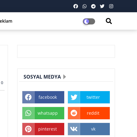
eklam
SOSYAL MEDYA
0
facebook
twitter
whatsapp
reddit
pinterest
vk