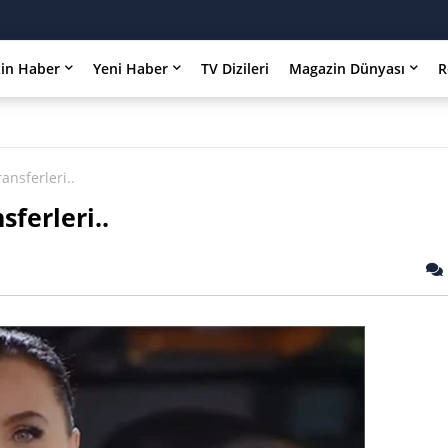
in Haber
Yeni Haber
TV Dizileri
Magazin Dünyası
R
ansferleri..
sferleri..