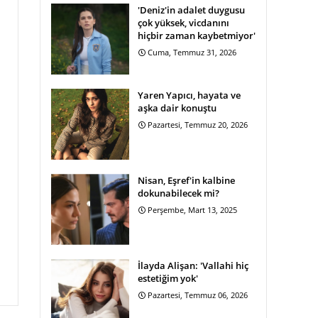
'Deniz'in adalet duygusu
çok yüksek, vicdanını
hiçbir zaman kaybetmiyor'
Cuma, Temmuz 31, 2026
Yaren Yapıcı, hayata ve
aşka dair konuştu
Pazartesi, Temmuz 20, 2026
Nisan, Eşref'in kalbine
dokunabilecek mi?
Perşembe, Mart 13, 2025
İlayda Alişan: 'Vallahi hiç
estetiğim yok'
Pazartesi, Temmuz 06, 2026