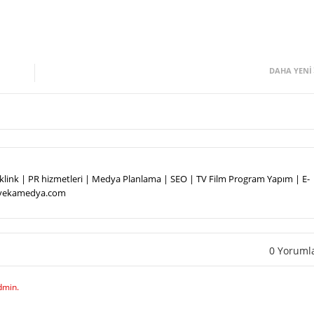
DAHA YENI
Backlink | PR hizmetleri | Medya Planlama | SEO | TV Film Program Yapım | E-
.vekamedya.com
0 Yoruml
dmin.