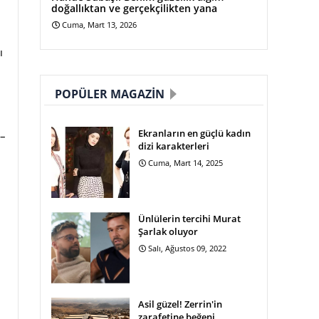
doğallıktan ve gerçekçilikten yana
Cuma, Mart 13, 2026
ı
POPÜLER MAGAZIN
Ekranların en güçlü kadın
 –
dizi karakterleri
Cuma, Mart 14, 2025
Ünlülerin tercihi Murat
Şarlak oluyor
Salı, Ağustos 09, 2022
Asil güzel! Zerrin'in
zarafetine beğeni