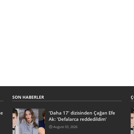
SON HABERLER
Ç
he
'Daha 17' dizisinden Çağan Efe
Ak: 'Defalarca reddedildim'
August 03, 2026