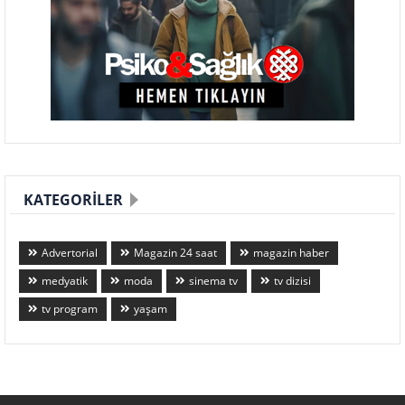
KATEGORILER
Advertorial
Magazin 24 saat
magazin haber
medyatik
moda
sinema tv
tv dizisi
tv program
yaşam