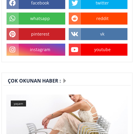
facebook
twitter
whatsapp
reddit
pinterest
vk
instagram
youtube
ÇOK OKUNAN HABER :
yaşam