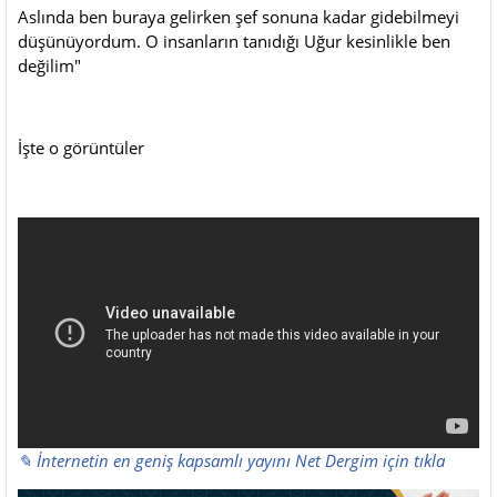
Aslında ben buraya gelirken şef sonuna kadar gidebilmeyi
düşünüyordum. O insanların tanıdığı Uğur kesinlikle ben
değilim"
İşte o görüntüler
✎ İnternetin en geniş kapsamlı yayını Net Dergim için tıkla