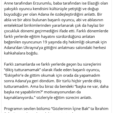
Anne tarafından Erzurumlu, baba tarafından ise Elazığlı olan
yakışıklı oyuncu kendisini kültürüyle yetiştiği ve doğup
büyüdüğü yer olan Adana ile özdeşleştirdiğini anlattı. Bir
abla ve bir abisi bulunan başarılı oyuncu, abi ve ablasının
entelektüel birikimlerinden yararlanarak çok da haylaz bir
çocukluk dönemi geçirmediğini ifade etti. Farklı dönemlerde
farklı yerlerde eğitim hayatını sürdürdüğünü anlatan
beğenilen oyuncunun 19 yaşında diş hekimliği okumak için
Adana’dan Ukrayna’ya gittiğini anlatması salondaki herkesi
kahkahalara boğdu.
Farklı zamanlarda ve farklı yerlerde geçen bu süreçlerini
“dikiş tutturamamak” olarak ifade eden başarılı oyuncu,
“Eskişehir’e de gittim okumak için orada da yapamadım
sonra Adana’ya geri döndüm. Bir türlü hiçbir yerde dikiş
tutturamadım. Ama bu biraz da bendeki “başka ne var, daha
başka ne yapabilirim?” motivasyonundan da
kaynaklanıyordu.” sözleriyle eğitim sürecini anlattı.
Programın sevilen bölümü “Gözlerimin İçine Bak” ta İbrahim