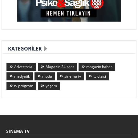
KATEGORILER
Advertorial
Magazin 24 saat
magazin haber
medyatik
moda
sinema tv
tv dizisi
tv program
yaşam
SINEMA TV