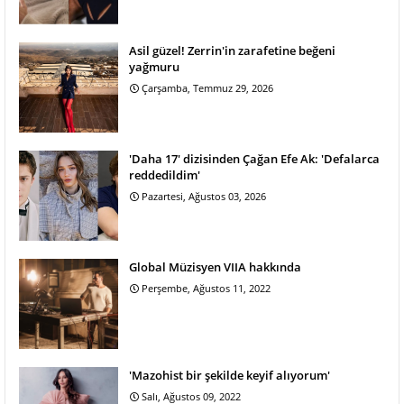
Asil güzel! Zerrin'in zarafetine beğeni
yağmuru
Çarşamba, Temmuz 29, 2026
'Daha 17' dizisinden Çağan Efe Ak: 'Defalarca
reddedildim'
Pazartesi, Ağustos 03, 2026
Global Müzisyen VIIA hakkında
Perşembe, Ağustos 11, 2022
'Mazohist bir şekilde keyif alıyorum'
Salı, Ağustos 09, 2022