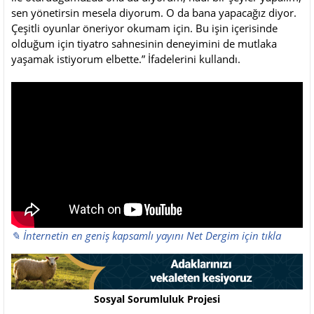
sen yönetirsin mesela diyorum. O da bana yapacağız diyor.
Çeşitli oyunlar öneriyor okumam için. Bu işin içerisinde
olduğum için tiyatro sahnesinin deneyimini de mutlaka
yaşamak istiyorum elbette.” İfadelerini kullandı.
✎ İnternetin en geniş kapsamlı yayını Net Dergim için tıkla
Sosyal Sorumluluk Projesi