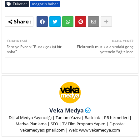
Etiketler
magazin haber
DAHA ESKI
DAHA YENI
Fahriye Evcen: "Burak çok iyi bir
Elektronik müzik alanındaki genç
baba"
yetenek: Yağiz İnce
Veka Medya
Dijital Medya Yayıncılığı | Tanıtım Yazısı | Backlink | PR hizmetleri |
Medya Planlama | SEO | TV Film Program Yapım | E-posta:
vekamedya@gmail.com | Web: www.vekamedya.com