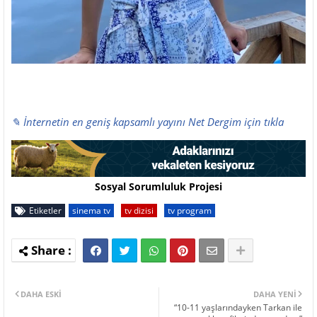
✎ İnternetin en geniş kapsamlı yayını Net Dergim için tıkla
Sosyal Sorumluluk Projesi
Etiketler
sinema tv
tv dizisi
tv program
DAHA ESKI
DAHA YENI
“10-11 yaşlarındayken Tarkan ile