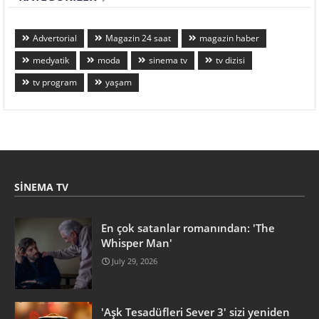
Advertorial
Magazin 24 saat
magazin haber
medyatik
moda
sinema tv
tv dizisi
tv program
yaşam
SINEMA TV
En çok satanlar romanından: 'The
Whisper Man'
July 29, 2026
'Aşk Tesadüfleri Sever 3' sizi yeniden