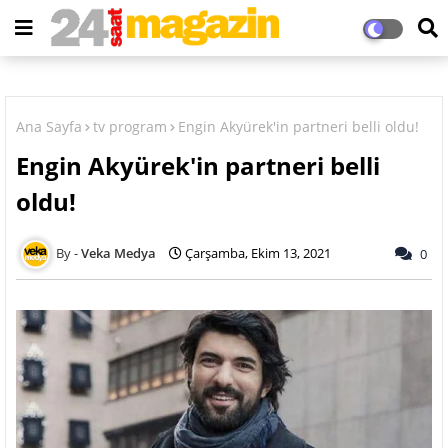
Ana Sayfa
tv program
Engin Akyürek'in partneri belli oldu!
Engin Akyürek'in partneri belli
oldu!
Veka Medya
Çarşamba, Ekim 13, 2021
0