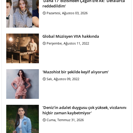
'Daha 17' dizisinden Çağan Efe Ak: 'Defalarca
reddedildim'
Pazartesi, Ağustos 03, 2026
Global Müzisyen VIIA hakkında
Perşembe, Ağustos 11, 2022
'Mazohist bir şekilde keyif alıyorum'
Salı, Ağustos 09, 2022
'Deniz'in adalet duygusu çok yüksek, vicdanını
hiçbir zaman kaybetmiyor'
Cuma, Temmuz 31, 2026