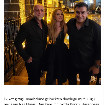
İlk kez gittiği Diyarbakır’a gelmekten duyduğu mutluluğu
paylaşan Naz Elmas, Dağ Kapı, On Gözlü Köprü, Hasanpaşa