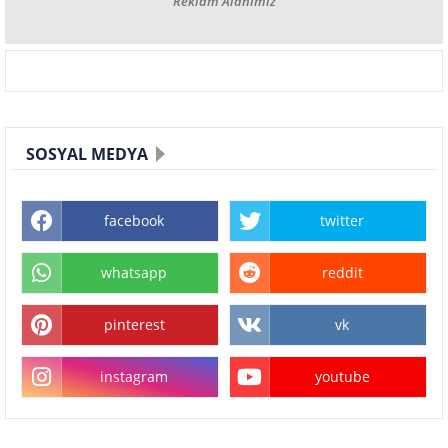
Reklam Alanımız
SOSYAL MEDYA
facebook
twitter
whatsapp
reddit
pinterest
vk
instagram
youtube