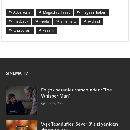
Advertorial
Magazin 24 saat
magazin haber
medyatik
moda
sinema tv
tv dizisi
tv program
yaşam
SINEMA TV
En çok satanlar romanından: 'The
Whisper Man'
July 29, 2026
'Aşk Tesadüfleri Sever 3' sizi yeniden