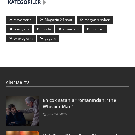
KATEGORILER
Advertorial
Magazin 24 saat
magazin haber
medyatik
moda
sinema tv
tv dizisi
tv program
yaşam
SINEMA TV
En çok satanlar romanından: 'The
Whisper Man'
July 29, 2026