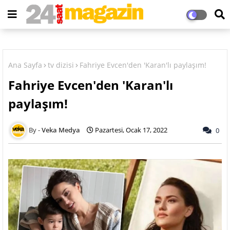
Ana Sayfa
tv dizisi
Fahriye Evcen'den 'Karan'lı paylaşım!
Fahriye Evcen'den 'Karan'lı
paylaşım!
Veka Medya
Pazartesi, Ocak 17, 2022
0