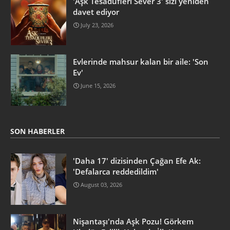
'Aşk Tesadüfleri Sever 3' sizi yeniden
davet ediyor
July 23, 2026
Evlerinde mahsur kalan bir aile: 'Son
Ev'
June 15, 2026
SON HABERLER
'Daha 17' dizisinden Çağan Efe Ak:
'Defalarca reddedildim'
August 03, 2026
Nişantaşı'nda Aşk Pozu! Görkem