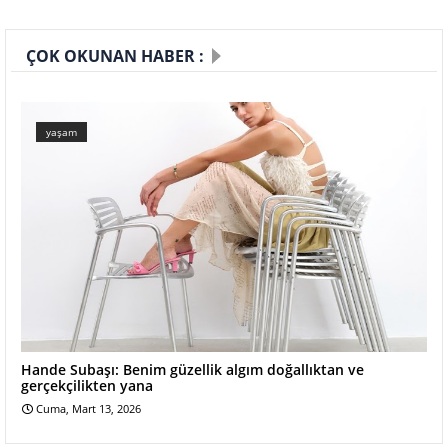
ÇOK OKUNAN HABER :
yaşam
Hande Subaşı: Benim güzellik algım doğallıktan ve
gerçekçilikten yana
Cuma, Mart 13, 2026