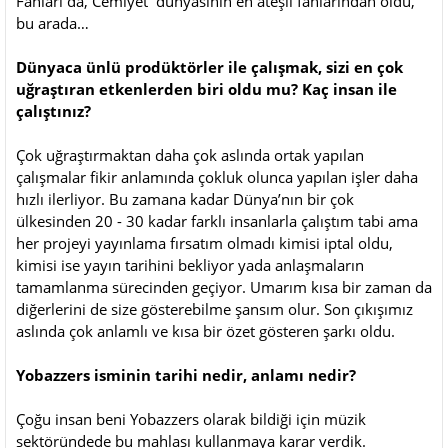
Fanları da, Cemiyet dünyasının en ateşli fanlarından oldu,
bu arada…
Dünyaca ünlü prodüktörler ile çalışmak, sizi en çok
uğraştıran etkenlerden biri oldu mu? Kaç insan ile
çalıştınız?
Çok uğraştırmaktan daha çok aslında ortak yapılan
çalışmalar fikir anlamında çokluk olunca yapılan işler daha
hızlı ilerliyor. Bu zamana kadar Dünya’nın bir çok
ülkesinden 20 - 30 kadar farklı insanlarla çalıştım tabi ama
her projeyi yayınlama fırsatım olmadı kimisi iptal oldu,
kimisi ise yayın tarihini bekliyor yada anlaşmaların
tamamlanma sürecinden geçiyor. Umarım kısa bir zaman da
diğerlerini de size gösterebilme şansım olur. Son çıkışımız
aslında çok anlamlı ve kısa bir özet gösteren şarkı oldu.
Yobazzers isminin tarihi nedir, anlamı nedir?
Çoğu insan beni Yobazzers olarak bildiği için müzik
sektöründede bu mahlası kullanmaya karar verdik.