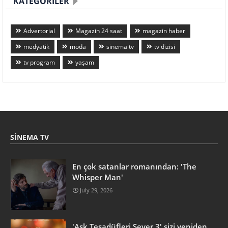
KATEGORILER
Advertorial
Magazin 24 saat
magazin haber
medyatik
moda
sinema tv
tv dizisi
tv program
yaşam
SINEMA TV
En çok satanlar romanından: 'The
Whisper Man'
July 29, 2026
'Aşk Tesadüfleri Sever 3' sizi yeniden