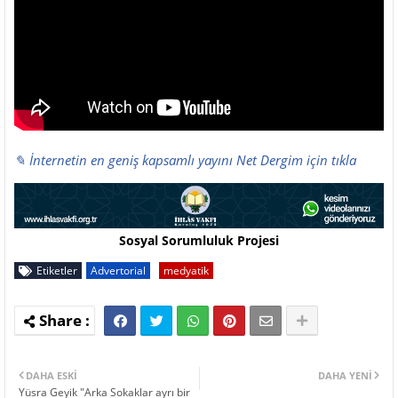
✎ İnternetin en geniş kapsamlı yayını Net Dergim için tıkla
Sosyal Sorumluluk Projesi
Etiketler
Advertorial
medyatik
DAHA ESKI
DAHA YENI
Yüsra Geyik "Arka Sokaklar ayrı bir