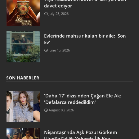
davet ediyor
July 23, 2026
Evlerinde mahsur kalan bir aile: 'Son
Ev'
June 15, 2026
SON HABERLER
'Daha 17' dizisinden Çağan Efe Ak:
'Defalarca reddedildim'
August 03, 2026
Nişantaşı'nda Aşk Pozu! Görkem
Uludüz Evlilik Yolunda İlk Kez